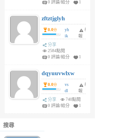
0 評論/給分
1
er
6
zftztjglyh
個
月
0.0
yh
舉
分
前
ik
報
s
分享
m
2584點閱
tu
0 評論/給分
1
m
s
dqyuuvwlxw
6
個
0.0
vs
舉
分
月
dl
報
前
sq
分享
740點閱
fy
0 評論/給分
1
fe
6
個
搜尋
月
前