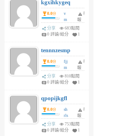
kgxihkygeq
6
個
0.0
v
舉
分
月
m
報
前
sg
分享
683點閱
sr
0 評論/給分
1
vg
pn
tennnzesmp
6
個
0.0
fjj
舉
分
月
m
報
前
w
分享
810點閱
rs
0 評論/給分
1
uy
j
qpopijkgfl
6
個
0.0
sh
舉
分
月
rls
報
前
k
分享
753點閱
m
0 評論/給分
1
zt