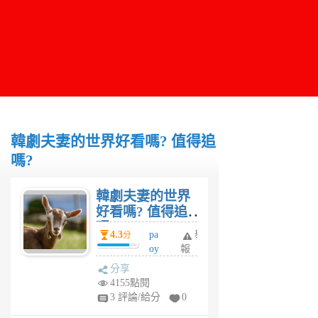
韓劇夫妻的世界好看嗎? 值得追
嗎?
韓劇夫妻的世界
好看嗎? 值得追
嗎?
4.3
pa
舉
分
oy
報
ue
分享
16
4155點閱
8
3 評論/給分
0
6