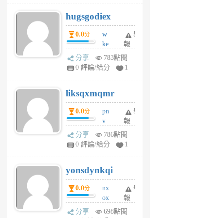
g
hugsgodiex
6
個
0.0
w
舉
分
月
ke
報
前
rv
分享
783點閱
pj
0 評論/給分
1
qf
r
liksqxmqmr
6
個
0.0
pn
舉
分
月
v
報
前
wt
分享
786點閱
sv
0 評論/給分
1
jd
j
yonsdynkqi
6
個
0.0
nx
舉
分
月
ox
報
前
rh
分享
698點閱
pe