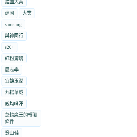
建國大業
建國
大業
samsung
與神同行
s20+
紅粉驚魂
展志學
宜雄玉潤
九揚華威
威均峰澤
怠惰魔王的轉職
條件
登山鞋