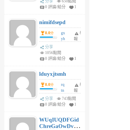
分享
650點閱
F
0 評論/給分
1
C
M
nimifdsepd
U
5
0.0
gx
舉
分
個
yh
報
月
dq
前
分享
vo
1056點閱
jl
0 評論/給分
1
6
個
lduyxjtsmh
月
前
0.0
rq
舉
分
tn
報
jt
分享
743點閱
gl
0 評論/給分
1
gy
6
WUqIUQDFGid
個
ChreGaOwDv
月