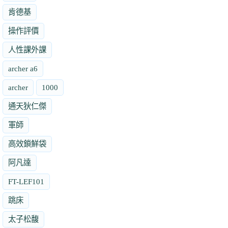
肯德基
操作評價
人性課外課
archer a6
archer
1000
通天狄仁傑
軍師
高效鎖鮮袋
阿凡達
FT-LEF101
跳床
太子松馥