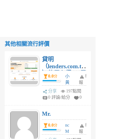
其他相關流行評價
貸明
（lenders.com.tw
）使用心得 — 民
0.0
小
舉
分
間貸款比較平台
黃
報
體驗
蜂
分享
197點閱
1
0 評論/給分
0
個
月
Mr.
前
0.0
nc
舉
分
M
報
U