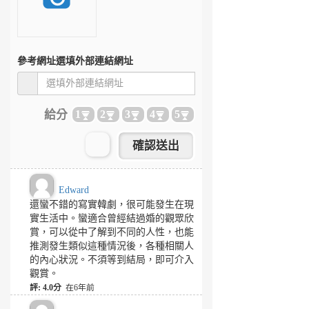
參考網址
選填外部連結網址
給分
1
2
3
4
5
Edward
還蠻不錯的寫實韓劇，很可能發生在現
實生活中。蠻適合曾經結過婚的觀眾欣
賞，可以從中了解到不同的人性，也能
推測發生類似這種情況後，各種相關人
的內心狀況。不須等到結局，即可介入
觀賞。
評: 4.0分
在6年前