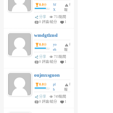
前
dY
0.0
Sf
舉
分
X
報
Pe
分享
751點閱
Jc
0 評論/給分
1
cf
v
wmdgtlznsl
R
P
0.0
yo
舉
分
m
eh
報
v
ld
A
分享
755點閱
gy
V
0 評論/給分
1
ik
G
6
6
oujmxsguon
個
個
月
月
0.0
pl
舉
分
前
前
h
報
wi
分享
749點閱
w
0 評論/給分
1
sh
uq