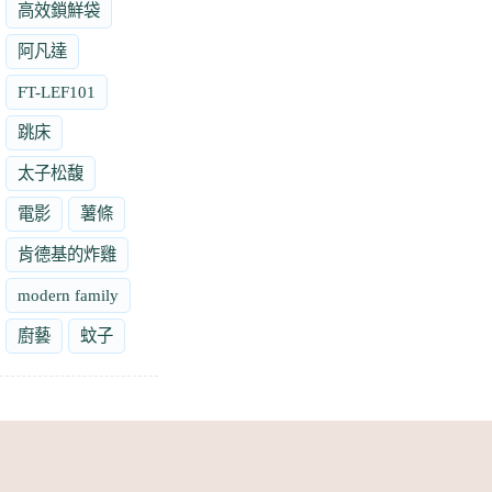
高效鎖鮮袋
阿凡達
FT-LEF101
跳床
太子松馥
電影
薯條
肯德基的炸雞
modern family
廚藝
蚊子