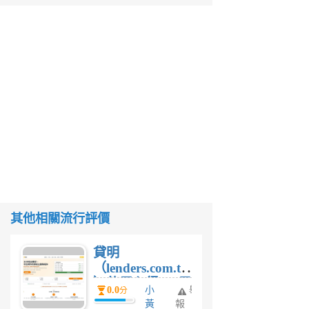
其他相關流行評價
貸明
（lenders.com.tw
）使用心得 — 民
0.0
小
舉
分
間貸款比較平台
黃
報