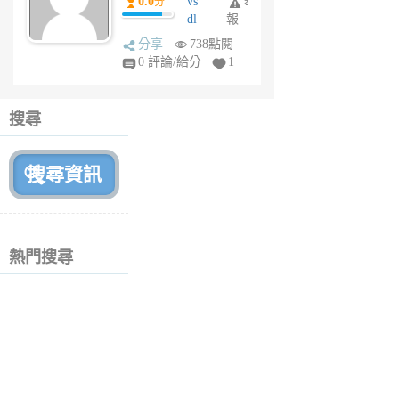
0.0
vs
舉
分
月
dl
報
前
sq
分享
738點閱
fy
0 評論/給分
1
fe
6
個
搜尋
月
前
熱門搜尋