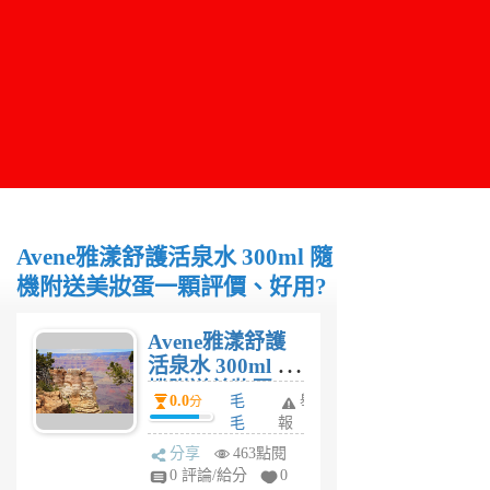
Avene雅漾舒護活泉水 300ml 隨
機附送美妝蛋一顆評價、好用?
Avene雅漾舒護
活泉水 300ml 隨
機附送美妝蛋一
0.0
毛
舉
分
顆評價、好用?
毛
報
3
分享
463點閱
年
0 評論/給分
0
前