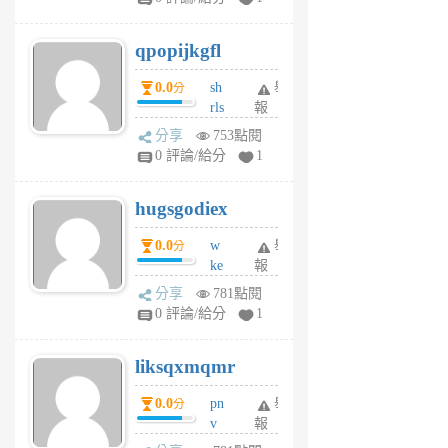
uy
j
qpopijkgfl
6
個
0.0
sh
舉
分
月
rls
報
前
k
分享
753點閱
m
0 評論/給分
1
zt
g
hugsgodiex
6
個
0.0
w
舉
分
月
ke
報
前
rv
分享
781點閱
pj
0 評論/給分
1
qf
r
liksqxmqmr
6
個
0.0
pn
舉
分
月
v
報
前
wt