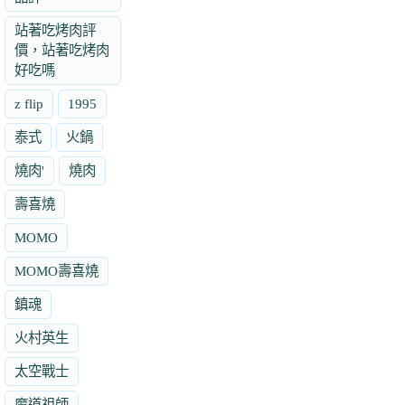
站著吃烤肉評
價，站著吃烤肉
好吃嗎
z flip
1995
泰式
火鍋
燒肉'
燒肉
壽喜燒
MOMO
MOMO壽喜燒
鎮魂
火村英生
太空戰士
魔道祖師