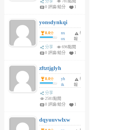
分享
781點閱
sv
0 評論/給分
1
jd
j
yonsdynkqi
6
個
0.0
nx
舉
分
月
ox
報
前
rh
分享
696點閱
pe
0 評論/給分
1
er
6
zftztjglyh
個
月
0.0
yh
舉
分
前
ik
報
s
分享
m
2581點閱
tu
0 評論/給分
1
m
s
dqyuuvwlxw
6
個