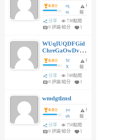
前
0.0
rq
舉
分
tn
報
jt
分享
738點閱
gl
0 評論/給分
1
gy
6
WUqIUQDFGid
個
ChreGaOwDv
月
前
dY
0.0
Sf
舉
分
X
報
Pe
分享
748點閱
Jc
0 評論/給分
1
cf
v
wmdgtlznsl
R
P
0.0
yo
舉
分
m
eh
報
v
ld
A
分享
750點閱
gy
V
0 評論/給分
1
ik
G