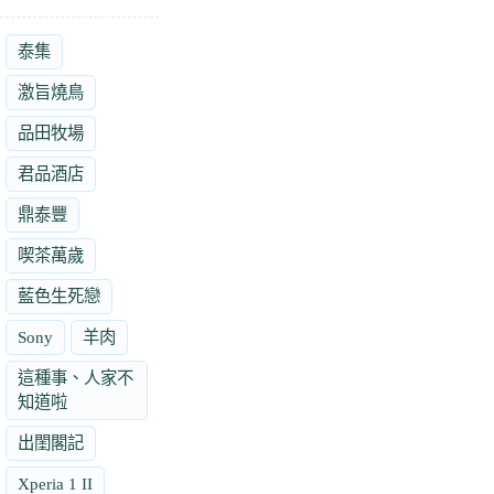
泰集
激旨燒鳥
品田牧場
君品酒店
鼎泰豐
喫茶萬歲
藍色生死戀
Sony
羊肉
這種事、人家不
知道啦
出閨閣記
Xperia 1 II