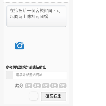
參考網址
選填外部連結網址
給分
1
2
3
4
5