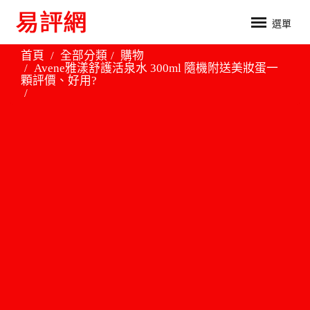
選單
首頁
全部分類
購物
Avene雅漾舒護活泉水 300ml 隨機附送美妝蛋一
顆評價、好用?