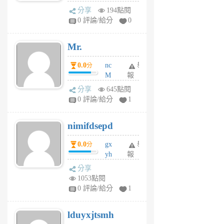
體驗
蜂
分享
194點閱
1
0 評論/給分
0
個
月
Mr.
前
0.0
nc
舉
分
M
報
U
分享
645點閱
F
0 評論/給分
1
C
M
nimifdsepd
U
5
0.0
gx
舉
分
個
yh
報
月
dq
前
分享
vo
1053點閱
jl
0 評論/給分
1
6
個
lduyxjtsmh
月