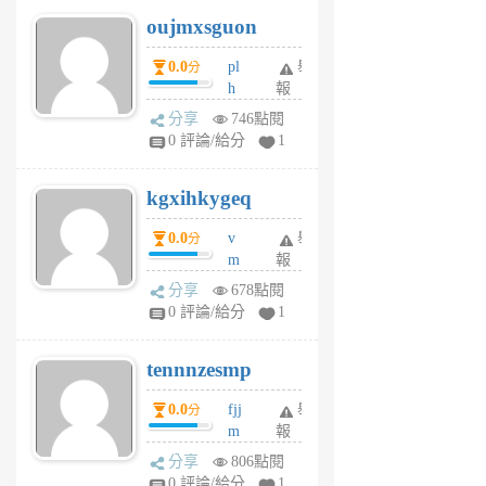
6
6
oujmxsguon
個
個
月
月
0.0
pl
舉
分
前
前
h
報
wi
分享
746點閱
w
0 評論/給分
1
sh
uq
kgxihkygeq
6
個
0.0
v
舉
分
月
m
報
前
sg
分享
678點閱
sr
0 評論/給分
1
vg
pn
tennnzesmp
6
個
0.0
fjj
舉
分
月
m
報
前
w
分享
806點閱
rs
0 評論/給分
1