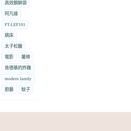
高效鎖鮮袋
阿凡達
FT-LEF101
跳床
太子松馥
電影
薯條
肯德基的炸雞
modern family
廚藝
蚊子