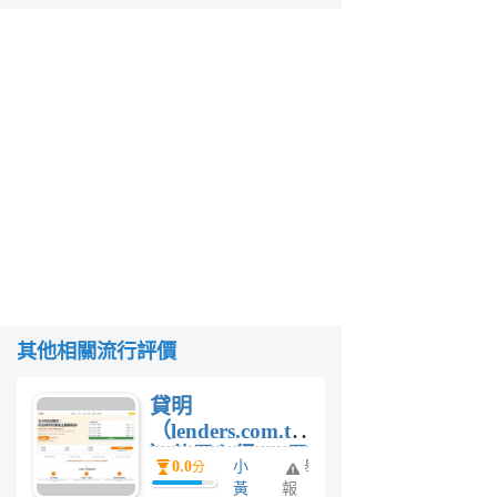
其他相關流行評價
貸明
（lenders.com.tw
）使用心得 — 民
0.0
小
舉
分
間貸款比較平台
黃
報