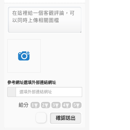
參考網址
選填外部連結網址
給分
1
2
3
4
5