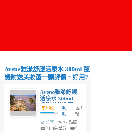
Avene雅漾舒護活泉水 300ml 隨
機附送美妝蛋一顆評價、好用?
Avene雅漾舒護
活泉水 300ml 隨
機附送美妝蛋一
0.0
毛
舉
分
顆評價、好用?
毛
報
3
分享
461點閱
年
0 評論/給分
0
前