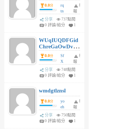
前
0.0
rq
舉
分
tn
報
jt
分享
737點閱
gl
0 評論/給分
1
gy
6
WUqIUQDFGid
個
ChreGaOwDv
月
前
dY
0.0
Sf
舉
分
X
報
Pe
分享
748點閱
Jc
0 評論/給分
1
cf
v
wmdgtlznsl
R
P
0.0
yo
舉
分
m
eh
報
v
ld
A
分享
750點閱
gy
V
0 評論/給分
1
ik
G