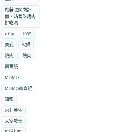
站著吃烤肉評
價，站著吃烤肉
好吃嗎
z flip
1995
泰式
火鍋
燒肉'
燒肉
壽喜燒
MOMO
MOMO壽喜燒
鎮魂
火村英生
太空戰士
魔道祖師