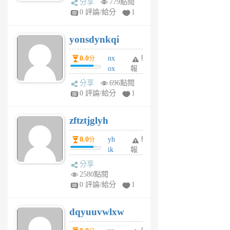
分享
779點閱
sv
0 評論/給分
1
jd
j
yonsdynkqi
6
個
0.0
nx
舉
分
月
ox
報
前
rh
分享
696點閱
pe
0 評論/給分
1
er
6
zftztjglyh
個
月
0.0
yh
舉
分
前
ik
報
s
分享
m
2580點閱
tu
0 評論/給分
1
m
s
dqyuuvwlxw
6
個