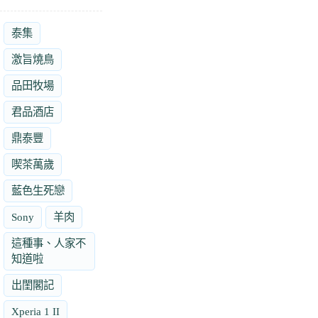
泰集
激旨燒鳥
品田牧場
君品酒店
鼎泰豐
喫茶萬歲
藍色生死戀
Sony
羊肉
這種事、人家不
知道啦
出閨閣記
Xperia 1 II