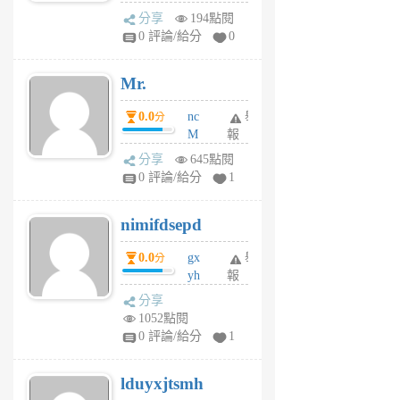
體驗
蜂
分享
194點閱
1
0 評論/給分
0
個
月
Mr.
前
0.0
nc
舉
分
M
報
U
分享
645點閱
F
0 評論/給分
1
C
M
nimifdsepd
U
5
0.0
gx
舉
分
個
yh
報
月
dq
前
分享
vo
1052點閱
jl
0 評論/給分
1
6
個
lduyxjtsmh
月