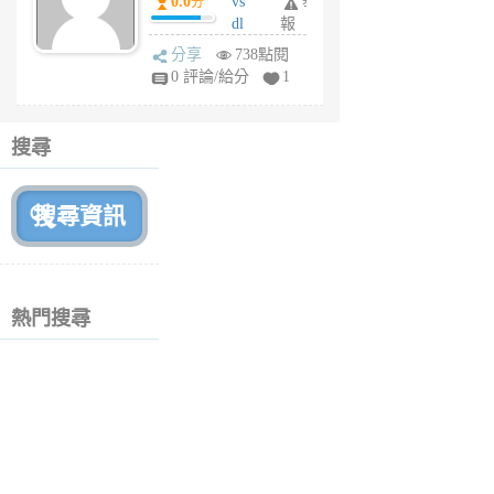
0.0
vs
舉
分
月
dl
報
前
sq
分享
738點閱
fy
0 評論/給分
1
fe
6
個
搜尋
月
前
熱門搜尋