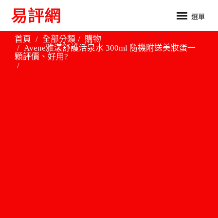
選單
首頁
全部分類
購物
Avene雅漾舒護活泉水 300ml 隨機附送美妝蛋一
顆評價、好用?