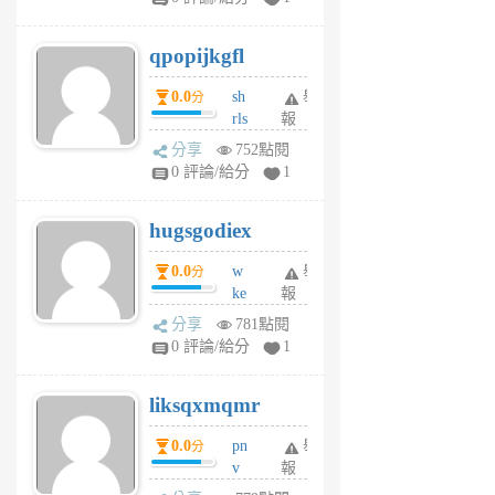
uy
j
qpopijkgfl
6
個
0.0
sh
舉
分
月
rls
報
前
k
分享
752點閱
m
0 評論/給分
1
zt
g
hugsgodiex
6
個
0.0
w
舉
分
月
ke
報
前
rv
分享
781點閱
pj
0 評論/給分
1
qf
r
liksqxmqmr
6
個
0.0
pn
舉
分
月
v
報
前
wt