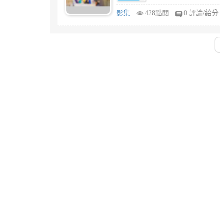
影集
428點閱
0 評論/給分