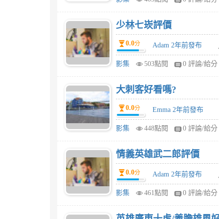
少林七崁評價
0.0
分
Adam 2年前發布
影集
503點閱
0 評論/給分
大刺客好看嗎?
0.0
分
Emma 2年前發布
影集
448點閱
0 評論/給分
情義英雄武二郎評價
0.0
分
Adam 2年前發布
影集
461點閱
0 評論/給分
英雄廣東十虎/義膽雄風好