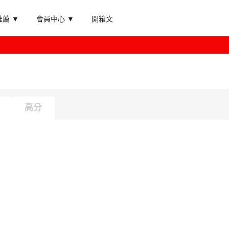
薦 ▼
會員中心 ▼
開箱文
高分