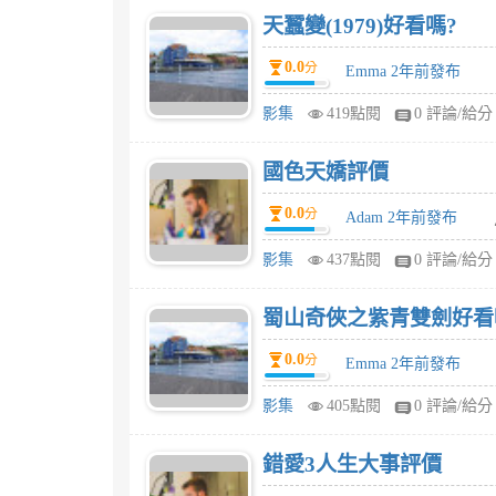
天蠶變(1979)好看嗎?
0.0
分
Emma 2年前發布
影集
419點閱
0 評論/給分
國色天嬌評價
0.0
分
Adam 2年前發布
影集
437點閱
0 評論/給分
蜀山奇俠之紫青雙劍好看
0.0
分
Emma 2年前發布
影集
405點閱
0 評論/給分
錯愛3人生大事評價