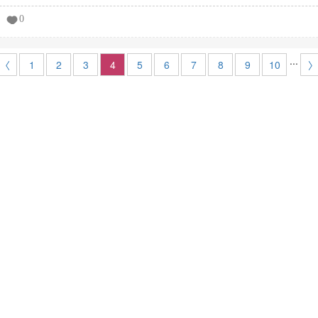
0
...
〈
1
2
3
4
5
6
7
8
9
10
〉