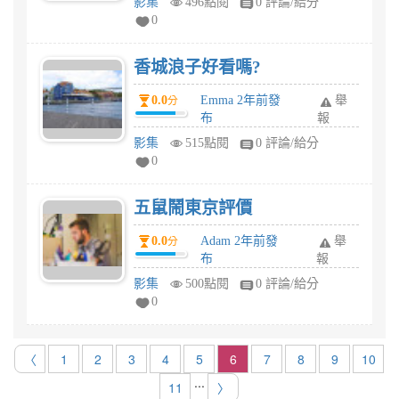
影集
496點閱
0 評論/給分
0
香城浪子好看嗎?
0.0
Emma 2年前發
舉
分
布
報
影集
515點閱
0 評論/給分
0
五鼠鬧東京評價
0.0
Adam 2年前發
舉
分
布
報
影集
500點閱
0 評論/給分
0
〈
1
2
3
4
5
6
7
8
9
10
...
11
〉