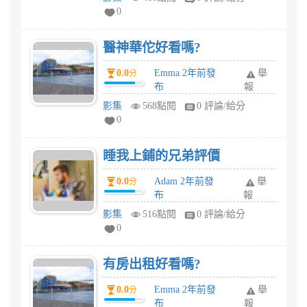
0
醫神華佗好看嗎?
0.0
Emma 2年前發
舉
分
布
報
影集
568點閱
0 評論/給分
0
睡我上鋪的兄弟評價
0.0
Adam 2年前發
舉
分
布
報
影集
516點閱
0 評論/給分
0
有房出租好看嗎?
0.0
Emma 2年前發
舉
分
布
報