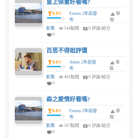
皇上保重好看嗎?
0.0
Emma 2年前發
舉
分
布
報
影集
544點閱
0 評論/給分
0
百思不得姐評價
0.0
Adam 2年前發
舉
分
布
報
影集
491點閱
0 評論/給分
0
森之愛情好看嗎?
0.0
Emma 2年前發
舉
分
布
報
影集
567點閱
0 評論/給分
0