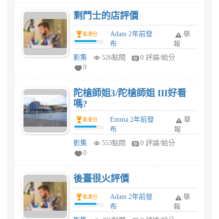
剩鬥士的店評價
0.0
Adam 2年前發
舉
分
布
報
影集
526點閱
0 評論/給分
0
陀槍師姐3/陀槍師姐 III好看
嗎?
0.0
Emma 2年前發
舉
分
布
報
影集
553點閱
0 評論/給分
0
後臺很火評價
0.0
Adam 2年前發
舉
分
布
報