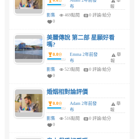
0.0
Adam 2年前發
舉
分
布
報
影集
469點閱
0 評論/給分
0
美麗傳說 第二部 星願好看
嗎?
0.0
Emma 2年前發
舉
分
布
報
影集
523點閱
0 評論/給分
0
婚姻相對論評價
0.0
Adam 2年前發
舉
分
布
報
影集
516點閱
0 評論/給分
0