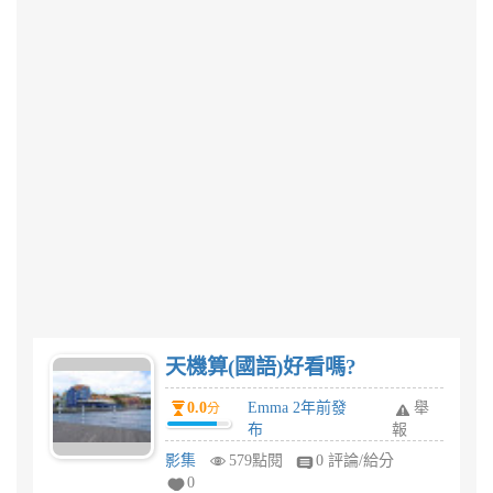
天機算(國語)好看嗎?
0.0
Emma 2年前發
舉
分
布
報
影集
579點閱
0 評論/給分
0