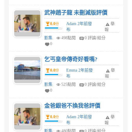
武神趙子龍 未刪減版評價
0.0
Adam 2年前發
舉
分
布
報
影集
498點閱
0 評論/給分
0
乞丐皇帝傳奇好看嗎?
0.0
Emma 2年前發
舉
分
布
報
影集
525點閱
0 評論/給分
0
金爸銀爸不換我爸評價
0.0
Adam 2年前發
舉
分
布
報
影集
480點閱
0 評論/給分