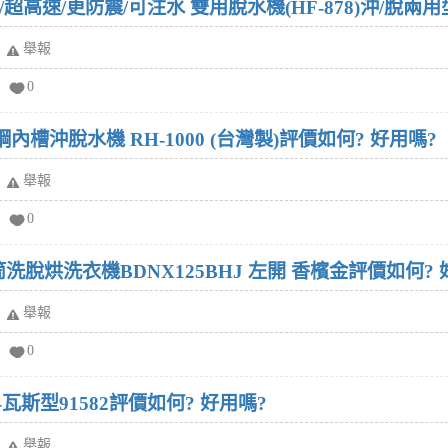
/超高速/更防震/可注水 雙用脫水機(HF-878)沖/脫兩
舉報
0
鋼內槽沖脫水機 RH-1000 (台灣製)評價如何? 好用嗎?
舉報
0
筒洗脫烘洗衣機BDNX125BHJ 左開 香檳金評價如何? 
舉報
0
瓦斯型91582評價如何? 好用嗎?
舉報