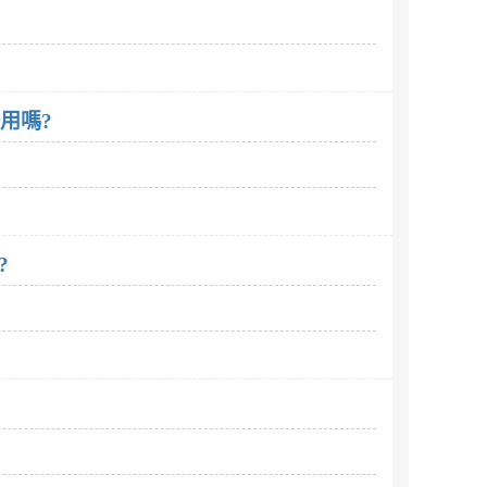
好用嗎?
?