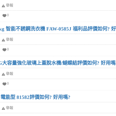
舉報
0
5.8kg 智能不銹鋼洗衣機 FAW-0585J 福利品評價如何? 
舉報
0
8KG大容量強化玻璃上蓋脫水機/蝴蝶結評價如何? 好用嗎
舉報
0
電能型 81582評價如何? 好用嗎?
舉報