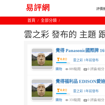
評價推
首頁
全部分類
雲之彩 發布的 主題 跟 
覺得 Panasonic國際牌
0.0
分
雲之彩 1年前發布
購物
889點閱
0 評論/給分
覺得福利品 EDISON愛迪
0.0
分
雲之彩 1年前發布
購物
359點閱
0 評論/給分