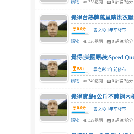
購物
358點閱
0 評論/給分
覺得台熱牌萬里晴烘衣曬衣組 
0.0
分
雲之彩 1年前發布
購物
326點閱
0 評論/給分
覺得(美國原裝)Speed Q
0.0
分
雲之彩 1年前發布
購物
340點閱
0 評論/給分
覺得寶島8公斤不鏽鋼內槽脫
0.0
分
雲之彩 1年前發布
購物
329點閱
0 評論/給分