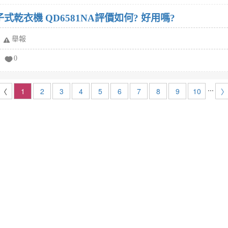
子式乾衣機 QD6581NA評價如何? 好用嗎?
舉報
0
...
〈
1
2
3
4
5
6
7
8
9
10
〉