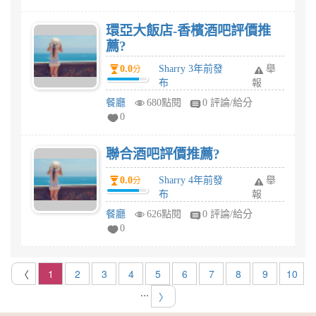
環亞大飯店-香檳酒吧評價推
薦?
0.0
Sharry 3年前發
舉
分
布
報
餐廳
680點閱
0 評論/給分
0
聯合酒吧評價推薦?
0.0
Sharry 4年前發
舉
分
布
報
餐廳
626點閱
0 評論/給分
0
〈
1
2
3
4
5
6
7
8
9
10
...
〉