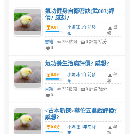
氣功健身自衛密訣(武003)評
價? 感想?
0.0
小媽咪 1年前發
舉
分
布
報
書籍
333點閱
0 評論/給分
0
氣功養生治病評價? 感想?
0.0
小媽咪 1年前發
舉
分
布
報
書籍
327點閱
0 評論/給分
0
<古本新探>華佗五禽戲評價?
感想?
0.0
小媽咪 1年前發
舉
分
布
報