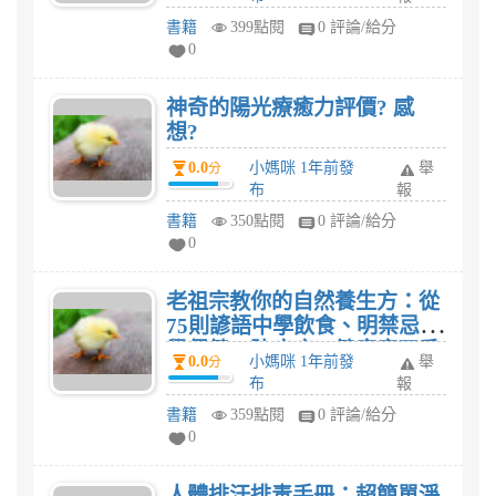
書籍
399點閱
0 評論/給分
0
神奇的陽光療癒力評價? 感
想?
0.0
小媽咪 1年前發
舉
分
布
報
書籍
350點閱
0 評論/給分
0
老祖宗教你的自然養生方：從
75則諺語中學飲食、明禁忌、
學保健、防疾病，健康度四季
0.0
小媽咪 1年前發
舉
分
評價? 感想?
布
報
書籍
359點閱
0 評論/給分
0
人體排汗排毒手冊：超簡單淨