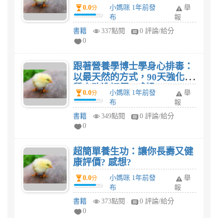
想?
0.0
小媽咪 1年前發
舉
分
布
報
書籍
337點閱
0 評論/給分
0
跟著營養學博士學身心排毒：
以最天然的方式，90天強化體
質大改造評價? 感想?
0.0
小媽咪 1年前發
舉
分
布
報
書籍
349點閱
0 評論/給分
0
超簡單養生功：讓你長壽又健
康評價? 感想?
0.0
小媽咪 1年前發
舉
分
布
報
書籍
373點閱
0 評論/給分
0