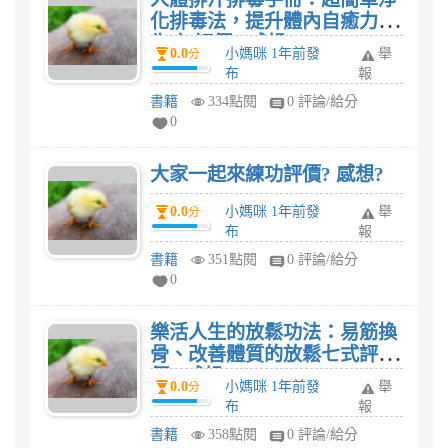
化排毒法，提升體內自癒力不
生病!評價? 感想?
0.0
小媽咪 1年前發
舉
分
布
報
書籍
334點閱
0 評論/給分
0
大家一起來練功評價? 感想?
0.0
小媽咪 1年前發
舉
分
布
報
書籍
351點閱
0 評論/給分
0
樂活人生的放鬆功法：易筋換
骨、改善體質的放鬆七式評
價? 感想?
0.0
小媽咪 1年前發
舉
分
布
報
書籍
358點閱
0 評論/給分