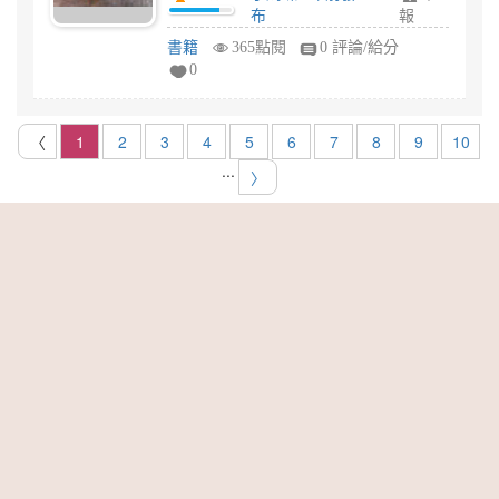
布
報
書籍
365點閱
0 評論/給分
0
〈
1
2
3
4
5
6
7
8
9
10
...
〉