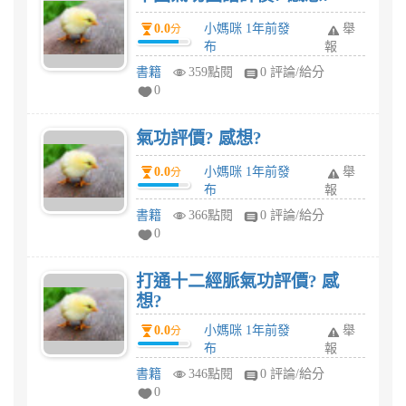
0.0
小媽咪 1年前發
舉
分
布
報
書籍
359點閱
0 評論/給分
0
氣功評價? 感想?
0.0
小媽咪 1年前發
舉
分
布
報
書籍
366點閱
0 評論/給分
0
打通十二經脈氣功評價? 感
想?
0.0
小媽咪 1年前發
舉
分
布
報
書籍
346點閱
0 評論/給分
0