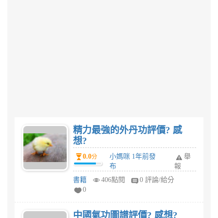
精力最強的外丹功評價? 感
想?
0.0
小媽咪 1年前發
舉
分
布
報
書籍
406點閱
0 評論/給分
0
中國氣功圖譜評價? 感想?