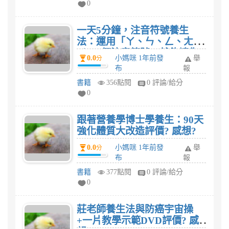
0
一天5分鐘，注音符號養生
法：運用「ㄚ、ㄣ、ㄥ、ㄤ、
ㄨ」5個注音符號，就能讓你
0.0
小媽咪 1年前發
舉
分
身體好健康!評價? 感想?
布
報
書籍
356點閱
0 評論/給分
0
跟著營養學博士學養生：90天
強化體質大改造評價? 感想?
0.0
小媽咪 1年前發
舉
分
布
報
書籍
377點閱
0 評論/給分
0
莊老師養生法與防癌宇宙操
+一片教學示範DVD評價? 感