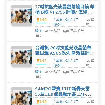
27吋抗藍光液晶螢幕護目鏡 華
碩 B款 VP279N評價? 值得買
嗎?
0.0
╰蕾絲小妹ノ 1年
舉
分
前發布
報
購物
364點閱
0 評論/給分
0
台灣製~20吋抗藍光液晶螢幕
護目鏡 ASUS系列 新規格評
價? 值得買嗎?
0.0
╰蕾絲小妹ノ 1年
舉
分
前發布
報
購物
333點閱
0 評論/給分
0
SAMPO聲寶 UHD新轟天雷
55型LED液晶顯示器 EM-
55CA201評價? 值得買嗎?
0.0
╰蕾絲小妹ノ 1年
舉
分