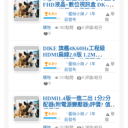
FHD液晶+數位視訊盒 DK-
50A66評價? 值得買嗎?
0.0
╰蕾絲小妹ノ 1年
舉
分
前發布
報
購物
382點閱
0 評論/給分
0
DIKE 旗艦4K60Hz工程級
HDMI扁線2.0版 1.2M
DLH312評價? 值得買嗎?
0.0
╰蕾絲小妹ノ 1年
舉
分
前發布
報
購物
333點閱
0 評論/給分
0
HDMI1.4版一進二出 1分2分
配器(附電源變壓器)評價? 值
得買嗎?
0.0
╰蕾絲小妹ノ 1年
舉
分
前發布
報
購物
355點閱
0 評論/給分