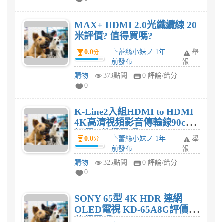
MAX+ HDMI 2.0光纖纜線 20
米評價? 值得買嗎?
0.0
╰蕾絲小妹ノ 1年
舉
分
前發布
報
購物
373點閱
0 評論/給分
0
K-Line2入組HDMI to HDMI
4K高清視頻影音傳輸線90cm
評價? 值得買嗎?
0.0
╰蕾絲小妹ノ 1年
舉
分
前發布
報
購物
325點閱
0 評論/給分
0
SONY 65型 4K HDR 連網
OLED電視 KD-65A8G評價?
值得買嗎?