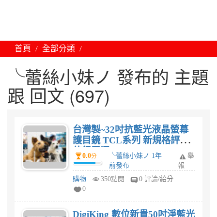
首頁
全部分類
╰蕾絲小妹ノ 發布的 主題
跟 回文 (697)
台灣製~32吋抗藍光液晶螢幕
護目鏡 TCL系列 新規格評價?
值得買嗎?
0.0
╰蕾絲小妹ノ 1年
舉
分
前發布
報
購物
350點閱
0 評論/給分
0
DigiKing 數位新貴50吋淨藍光