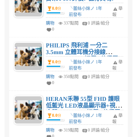
0.0
╰蕾絲小妹ノ 1年
舉
分
前發布
報
購物
337點閱
0 評論/給分
0
PHILIPS 飛利浦 一分二
3.5mm 立體耳機分接線
SWA2151W/10評價? 值得買
0.0
╰蕾絲小妹ノ 1年
舉
分
嗎?
前發布
報
購物
350點閱
0 評論/給分
0
HERAN禾聯 55型 FHD 護眼
低藍光 LED液晶顯示器+視訊
盒器 HF-55DB3評價? 值得買
0.0
╰蕾絲小妹ノ 1年
舉
分
嗎?
前發布
報
購物
319點閱
0 評論/給分
0