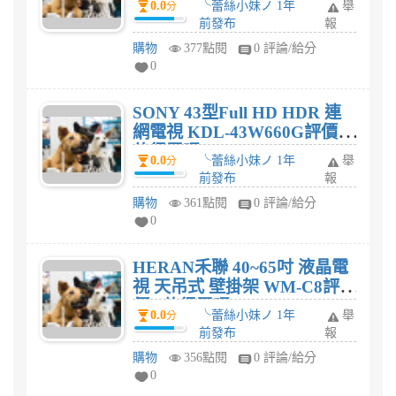
0.0
╰蕾絲小妹ノ 1年
舉
分
前發布
報
購物
377點閱
0 評論/給分
0
SONY 43型Full HD HDR 連
網電視 KDL-43W660G評價?
值得買嗎?
0.0
╰蕾絲小妹ノ 1年
舉
分
前發布
報
購物
361點閱
0 評論/給分
0
HERAN禾聯 40~65吋 液晶電
視 天吊式 壁掛架 WM-C8評
價? 值得買嗎?
0.0
╰蕾絲小妹ノ 1年
舉
分
前發布
報
購物
356點閱
0 評論/給分
0