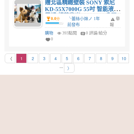
贈北區精緻壁裝 SONY 索尼
KD-55X7000G 55吋 智能液晶
電視 超薄背光 4K HDR 公司
0.0
╰蕾絲小妹ノ 1年
舉
分
貨 55X7000G評價? 值得買
前發布
報
嗎?
購物
393點閱
0 評論/給分
0
〈
1
2
3
4
5
6
7
8
9
10
...
〉