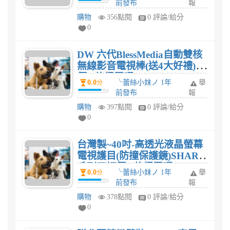
前發布
報
購物
356點閱
0 評論/給分
0
DW 六代BlessMedia自動雙核
無線影音電視棒(送4大好禮)評
價? 值得買嗎?
0.0
╰蕾絲小妹ノ 1年
舉
分
前發布
報
購物
397點閱
0 評論/給分
0
台灣製~40吋-高透光液晶螢幕
電視護目(防撞保護鏡)SHARP
系列三評價? 值得買嗎?
0.0
╰蕾絲小妹ノ 1年
舉
分
前發布
報
購物
378點閱
0 評論/給分
0