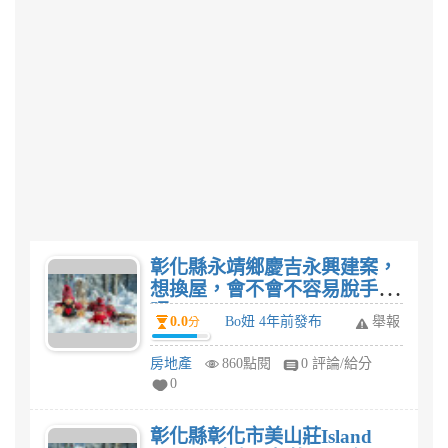
彰化縣永靖鄉慶吉永興建案，
想換屋，會不會不容易脫手
呢?
0.0
Bo妞 4年前發布
舉報
分
房地產
860點閱
0 評論/給分
0
彰化縣彰化市美山莊Island