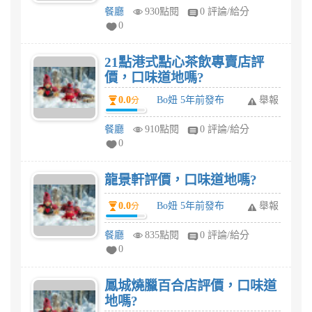
餐廳
930點閱
0 評論/給分
0
21點港式點心茶飲專賣店評
價，口味道地嗎?
0.0
Bo妞 5年前發布
舉報
分
餐廳
910點閱
0 評論/給分
0
龍景軒評價，口味道地嗎?
0.0
Bo妞 5年前發布
舉報
分
餐廳
835點閱
0 評論/給分
0
鳳城燒臘百合店評價，口味道
地嗎?