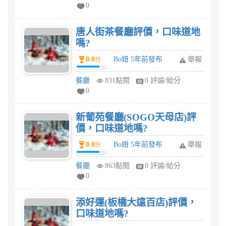
0
唐人街茶餐廳評價，口味道地
嗎?
0.0
Bo妞 5年前發布
舉報
分
餐廳
831點閱
0 評論/給分
0
新葡苑餐廳(SOGO天母店)評
價，口味道地嗎?
0.0
Bo妞 5年前發布
舉報
分
餐廳
863點閱
0 評論/給分
0
添好運(板橋大遠百店)評價，
口味道地嗎?