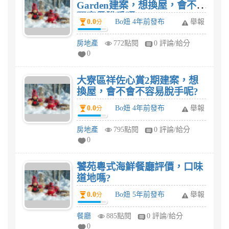
Garden建案，想換屋，會不會
不容易脫手呢?
0.0
Bo妞 4年前發布
舉報
分
房地產
772點閱
0 評論/給分
0
大寮區祥佐心賞2期建案，想
換屋，會不會不容易脫手呢?
0.0
Bo妞 4年前發布
舉報
分
房地產
795點閱
0 評論/給分
0
饕苑粵式海鮮餐廳評價，口味
道地嗎?
0.0
Bo妞 5年前發布
舉報
分
餐廳
885點閱
0 評論/給分
0