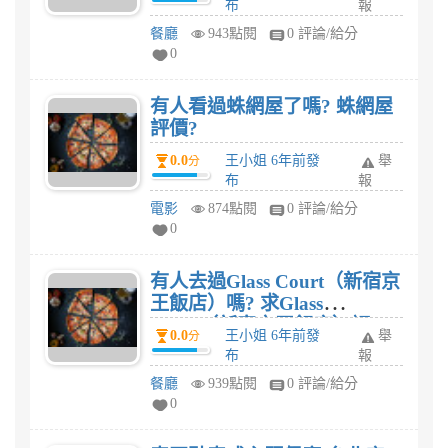
布
報
餐廳
943點閱
0 評論/給分
0
有人看過蛛網屋了嗎? 蛛網屋
評價?
0.0
王小姐 6年前發
舉
分
布
報
電影
874點閱
0 評論/給分
0
有人去過Glass Court（新宿京
王飯店）嗎? 求Glass
Court（新宿京王飯店）評
0.0
王小姐 6年前發
舉
分
價?
布
報
餐廳
939點閱
0 評論/給分
0