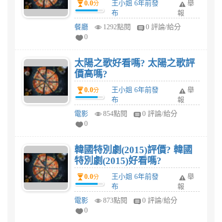
0.0
王小姐 6年前發
舉
分
布
報
餐廳
1292點閱
0 評論/給分
0
太陽之歌好看嗎? 太陽之歌評
價高嗎?
0.0
王小姐 6年前發
舉
分
布
報
電影
854點閱
0 評論/給分
0
韓國特別劇(2015)評價? 韓國
特別劇(2015)好看嗎?
0.0
王小姐 6年前發
舉
分
布
報
電影
873點閱
0 評論/給分
0