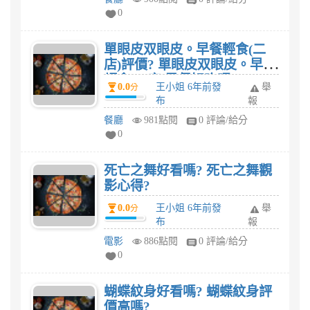
0
單眼皮双眼皮。早餐輕食(二
店)評價? 單眼皮双眼皮。早餐
輕食(二店)早餐好吃嗎?
0.0
王小姐 6年前發
舉
分
布
報
餐廳
981點閱
0 評論/給分
0
死亡之舞好看嗎? 死亡之舞觀
影心得?
0.0
王小姐 6年前發
舉
分
布
報
電影
886點閱
0 評論/給分
0
蝴蝶紋身好看嗎? 蝴蝶紋身評
價高嗎?