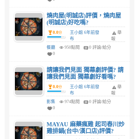
燒肉屋(明誠店)評價，燒肉屋
(明誠店)好吃嗎?
0.0
王小姐 6年前發
舉
分
布
報
餐廳
950點閱
0 評論/給分
0
請讓我們見面 獨幕劇評價? 請
讓我們見面 獨幕劇好看嗎?
0.0
王小姐 6年前發
舉
分
布
報
影集
974點閱
0 評論/給分
0
MAYAU 麻藥瘋雞 起司春川炒
雞排鍋(台中/漢口店)評價?