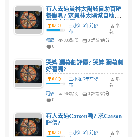
有人去過員林太陽城自助百匯
餐廳嗎? 求員林太陽城自助百
匯餐廳評價?
0.0
王小姐 6年前發
舉
分
布
報
餐廳
903點閱
0 評論/給分
0
哭婢 獨幕劇評價? 哭婢 獨幕劇
好看嗎?
0.0
王小姐 6年前發
舉
分
布
報
電影
963點閱
0 評論/給分
0
有人去過Carson嗎? 求Carson
評價?
0.0
王小姐 6年前發
舉
分