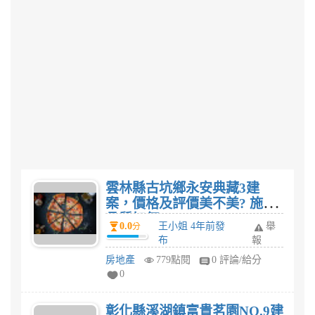
雲林縣古坑鄉永安典藏3建
案，價格及評價美不美? 施工
品質如何?
0.0
王小姐 4年前發
舉
分
布
報
房地產
779點閱
0 評論/給分
0
彰化縣溪湖鎮富貴茗園NO.9建