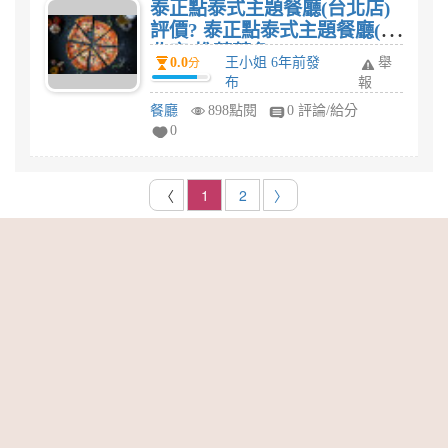
泰正點泰式主題餐廳(台北店)
評價? 泰正點泰式主題餐廳(台
北店)推薦菜色?
0.0
王小姐 6年前發
舉
分
布
報
餐廳
898點閱
0 評論/給分
0
〈
1
2
〉