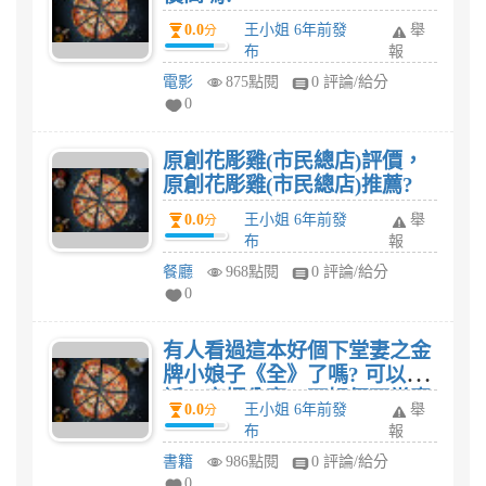
0.0
王小姐 6年前發
舉
分
布
報
電影
875點閱
0 評論/給分
0
原創花彫雞(市民總店)評價，
原創花彫雞(市民總店)推薦?
0.0
王小姐 6年前發
舉
分
布
報
餐廳
968點閱
0 評論/給分
0
有人看過這本好個下堂妻之金
牌小娘子《全》了嗎? 可以的
話，麻煩分享一下好個下堂妻
0.0
王小姐 6年前發
舉
分
之金牌小娘子《全》心得評
布
報
價
書籍
986點閱
0 評論/給分
0