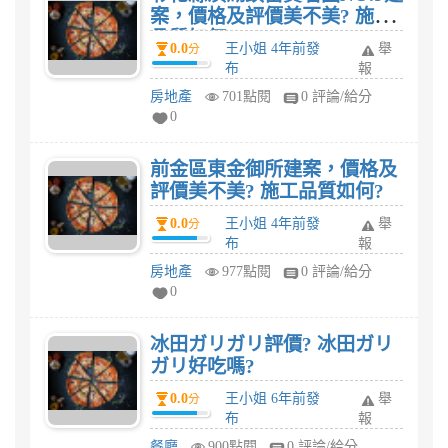
案，價格及評價美不美? 施工
品質如何?
0.0
王小姐 4年前發
舉
分
布
報
房地產
701點閱
0 評論/給分
0
前金區東金御所建案，價格及
評價美不美? 施工品質如何?
0.0
王小姐 4年前發
舉
分
布
報
房地產
977點閱
0 評論/給分
0
冰田ガリガリ評價? 冰田ガリ
ガリ好吃嗎?
0.0
王小姐 6年前發
舉
分
布
報
餐廳
900點閱
0 評論/給分