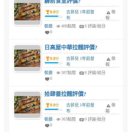
驛前食堂評價?
0.0
古菲兒 1年前發
舉
分
布
報
餐廳
406點閱
0 評論/給分
0
日高屋中華拉麵評價?
0.0
古菲兒 1年前發
舉
分
布
報
餐廳
387點閱
0 評論/給分
0
拾肆番拉麵評價?
0.0
古菲兒 1年前發
舉
分
布
報
餐廳
363點閱
0 評論/給分
0