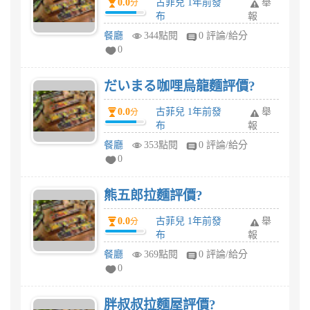
0.0
古菲兒 1年前發
舉
分
布
報
餐廳
344點閱
0 評論/給分
0
だいまる咖哩烏龍麵評價?
0.0
古菲兒 1年前發
舉
分
布
報
餐廳
353點閱
0 評論/給分
0
熊五郎拉麵評價?
0.0
古菲兒 1年前發
舉
分
布
報
餐廳
369點閱
0 評論/給分
0
胖叔叔拉麵屋評價?