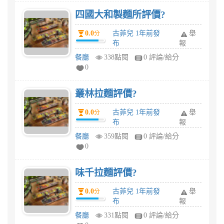
四國大和製麵所評價?
0.0
古菲兒 1年前發
舉
分
布
報
餐廳
338點閱
0 評論/給分
0
叢林拉麵評價?
0.0
古菲兒 1年前發
舉
分
布
報
餐廳
359點閱
0 評論/給分
0
味千拉麵評價?
0.0
古菲兒 1年前發
舉
分
布
報
餐廳
331點閱
0 評論/給分