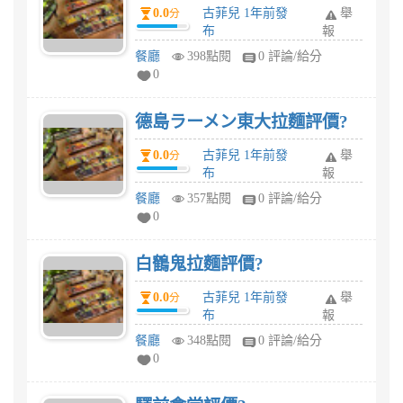
0.0
古菲兒 1年前發
舉
分
布
報
餐廳
398點閱
0 評論/給分
0
德島ラーメン東大拉麵評價?
0.0
古菲兒 1年前發
舉
分
布
報
餐廳
357點閱
0 評論/給分
0
白鶴鬼拉麵評價?
0.0
古菲兒 1年前發
舉
分
布
報
餐廳
348點閱
0 評論/給分
0