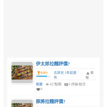
伊太郎拉麵評價?
0.0
古菲兒 1年前發
舉
分
布
報
餐廳
427點閱
0 評論/給分
0
豚將拉麵評價?