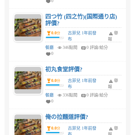
0
四つ竹 (四之竹)(国際通り店)
評價?
0.0
古菲兒 1年前發
舉
分
布
報
餐廳
346點閱
0 評論/給分
0
初丸食堂評價?
0.0
古菲兒 1年前發
舉
分
布
報
餐廳
336點閱
0 評論/給分
0
俺の拉麵道評價?
0.0
古菲兒 1年前發
舉
分
布
報