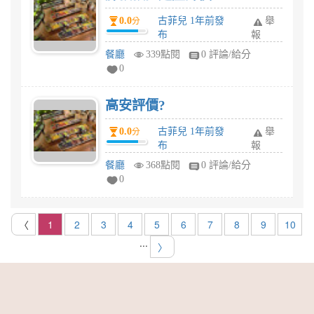
0.0
古菲兒 1年前發
舉
分
布
報
餐廳
339點閱
0 評論/給分
0
高安評價?
0.0
古菲兒 1年前發
舉
分
布
報
餐廳
368點閱
0 評論/給分
0
〈
1
2
3
4
5
6
7
8
9
10
...
〉