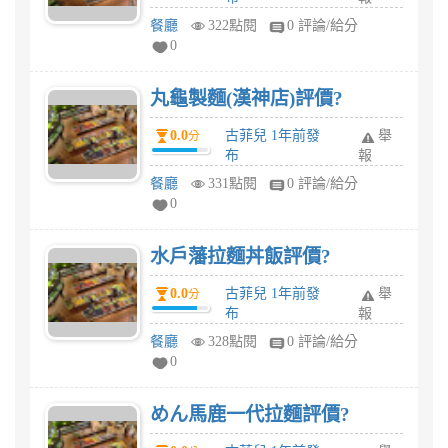
餐廳
322點閱
0 評論/給分
0
丸龜製麵(漢神店)評價?
0.0
古菲兒 1年前發
舉
分
布
報
餐廳
331點閱
0 評論/給分
0
水戶藩拉麵丼飯評價?
0.0
古菲兒 1年前發
舉
分
布
報
餐廳
328點閱
0 評論/給分
0
めん馬鹿一代拉麵評價?