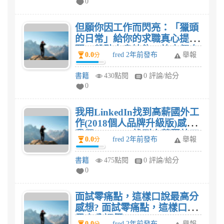
0
但願你因工作而閃亮：「獵頭
的日常」給你的求職真心提
醒，盤點自身技能，放大個人
0.0
fred 2年前發布
舉報
分
優勢，擁抱那些令你不安的變
化!感想? 但願你因工作而閃
書籍
430點閱
0 評論/給分
亮：「獵頭的日常」給你的求
0
職真心提醒，盤點自身技能，
放大個人優勢，擁抱那些令你
我用LinkedIn找到高薪國外工
不安的變化!評價?
作(2018個人品牌升級版)感想?
我用LinkedIn找到高薪國外工
0.0
fred 2年前發布
舉報
分
作(2018個人品牌升級版)評
價?
書籍
475點閱
0 評論/給分
0
面試零痛點，這樣口說最高分
感想? 面試零痛點，這樣口說
最高分評價?
0.0
fred 2年前發布
舉報