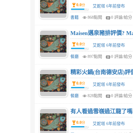
0.0
分
艾妮塔 6年前發布
書籍
868點閱
0 評論/給分
Maisen邁泉豬排評價? M
0.0
分
艾妮塔 6年前發布
餐廳
897點閱
0 評論/給分
精彩火鍋(台南德安店)評
0.0
分
艾妮塔 6年前發布
餐廳
828點閱
0 評論/給分
有人看過雪嶺過江龍了嗎?
0.0
分
艾妮塔 6年前發布