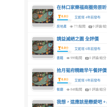
在林口家樂福商圈旁原昕
0.0
分
艾妮塔 4年前發布
房地產
771點閱
0 評論/
請益滅絕之園 全評價
0.0
分
艾妮塔 6年前發布
書籍
999點閱
0 評論/給分
拾月菊府精緻早午餐評價
0.0
分
艾妮塔 6年前發布
餐廳
848點閱
0 評論/給分
我想，這應該是戀愛吧。(