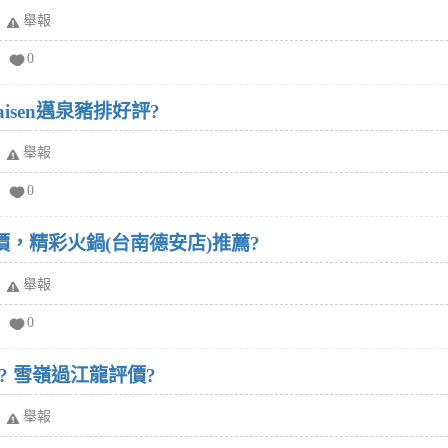
舉報
0
aisen邁泉豬排好評?
舉報
0
價，精彩火鍋(台南德安店)推薦?
舉報
0
 雪嶺過江龍評價?
舉報