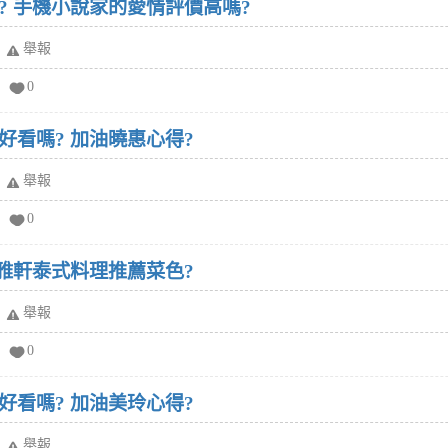
? 手機小說家的愛情評價高嗎?
舉報
0
好看嗎? 加油曉惠心得?
舉報
0
泰雅軒泰式料理推薦菜色?
舉報
0
好看嗎? 加油美玲心得?
舉報