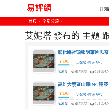
評價推
首頁
全部分類
艾妮塔 發布的 主題 跟 
彰化縣社頭鄉明華迪思奈
0.0
分
艾妮塔 4年前發布
房地產
667點閱
0 評論/
高雄大寮區山緯ING建
0.0
分
艾妮塔 4年前發布
房地產
667點閱
0 評論/