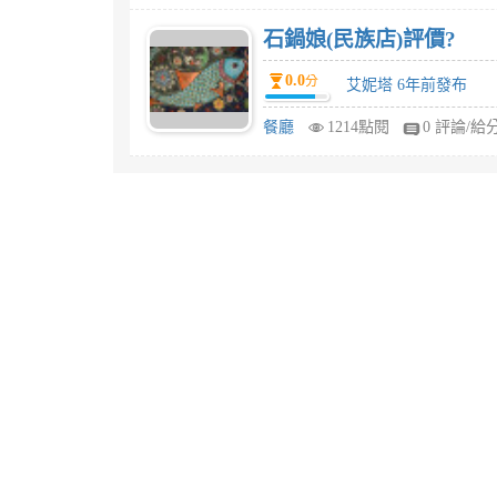
石鍋娘(民族店)評價?
0.0
分
艾妮塔 6年前發布
餐廳
1214點閱
0 評論/給