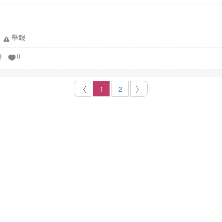
舉報
分
0
〈
1
2
〉