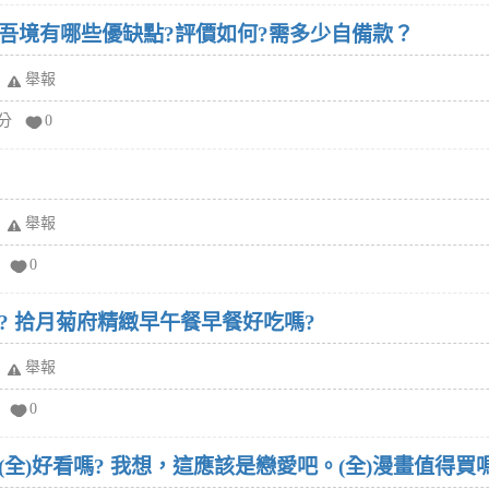
吾境有哪些優缺點?評價如何?需多少自備款？
舉報
給分
0
舉報
0
? 拾月菊府精緻早午餐早餐好吃嗎?
舉報
0
全)好看嗎? 我想，這應該是戀愛吧。(全)漫畫值得買