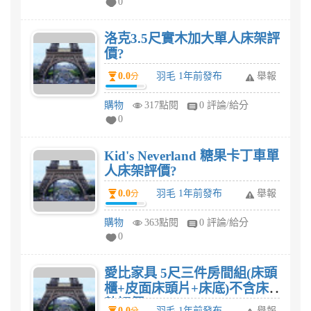
0
洛克3.5尺實木加大單人床架評
價?
0.0
羽毛 1年前發布
舉報
分
購物
317點閱
0 評論/給分
0
Kid's Neverland 糖果卡丁車單
人床架評價?
0.0
羽毛 1年前發布
舉報
分
購物
363點閱
0 評論/給分
0
愛比家具 5尺三件房間組(床頭
櫃+皮面床頭片+床底)不含床
墊評價?
0.0
羽毛 1年前發布
舉報