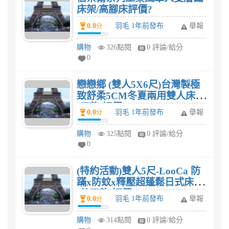
床架/高腳床評價?
0.0
羽毛 1年前發布
舉報
分
購物
326點閱
0 評論/給分
0
戀戀鄉 (雙人5X6尺)台灣製極
致舒柔5CM冬夏兩用雙人床墊
(三款)評價?
0.0
羽毛 1年前發布
舉報
分
購物
325點閱
0 評論/給分
0
(特約活動)雙人5尺-LooCa 防
蹣x防蚊x釋壓超蓬鬆日式床墊
(共三款)評價?
0.0
羽毛 1年前發布
舉報
分
購物
314點閱
0 評論/給分