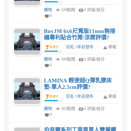
購物
320點閱
0 評論/給分
0
BuyJM 6x6尺寬版11mm無接
縫專利貼合竹蓆/涼蓆評價?
0.0
羽毛 1年前發布
舉報
分
購物
300點閱
0 評論/給分
0
LAMINA 輕便超Q彈乳膠床
墊-單人2.5cm評價?
0.0
羽毛 1年前發布
舉報
分
購物
303點閱
0 評論/給分
0
伯奈爾系列工業風單人雙層鐵