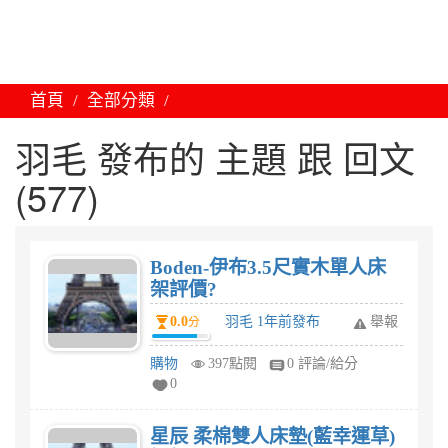
首頁
全部分類
羽毛 發布的 主題 跟 回文
(577)
Boden-伊布3.5尺實木單人床
架評價?
0.0
羽毛 1年前發布
舉報
分
購物
397點閱
0 評論/給分
0
星辰 柔棉雙人床墊(藍幸運草)