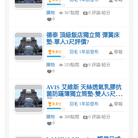
分
購物
367點閱
0 評論/給分
0
德泰 頂級飯店獨立筒 彈簧床
墊-單人3尺評價?
0.0
羽毛 1年前發布
舉報
分
購物
329點閱
0 評論/給分
0
AVIS 艾維斯 天絲透氣乳膠抗
菌防蹣薄獨立筒墊-雙人5尺評
價?
0.0
羽毛 1年前發布
舉報
分
購物
308點閱
0 評論/給分
0