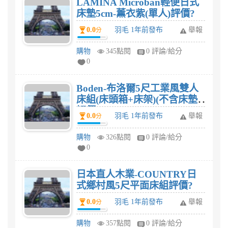
LAMINA Microban輕便日式
床墊5cm-薰衣紫(單人)評價?
0.0
羽毛 1年前發布
舉報
分
購物
345點閱
0 評論/給分
0
Boden-布洛爾5尺工業風雙人
床組(床頭箱+床架)(不含床墊)
評價?
0.0
羽毛 1年前發布
舉報
分
購物
326點閱
0 評論/給分
0
日本直人木業-COUNTRY日
式鄉村風5尺平面床組評價?
0.0
羽毛 1年前發布
舉報
分
購物
357點閱
0 評論/給分