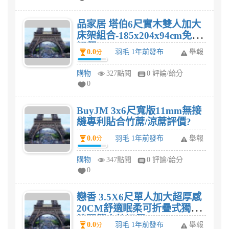
品家居 塔伯6尺實木雙人加大
床架組合-185x204x94cm免組
評價?
0.0
羽毛 1年前發布
舉報
分
購物
327點閱
0 評論/給分
0
BuyJM 3x6尺寬版11mm無接
縫專利貼合竹蓆/涼蓆評價?
0.0
羽毛 1年前發布
舉報
分
購物
347點閱
0 評論/給分
0
戀香 3.5X6尺單人加大超厚感
20CM舒適眠柔可折疊式獨立
筒彈簧床墊評價?
0.0
羽毛 1年前發布
舉報
分