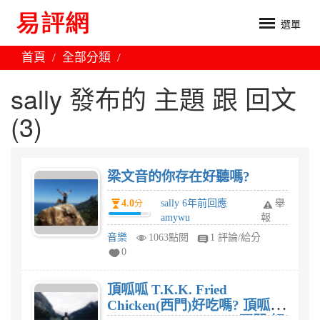
選單
首頁
全部分類
sally 發布的 主題 跟 回文
(3)
梁文音的你存在好聽嗎?
4.0
sally 6年前回應
舉
分
amywu
報
音樂
1063點閱
1 評論/給分
0
頂呱呱 T.K.K. Fried
Chicken(西門)好吃嗎? 頂呱呱