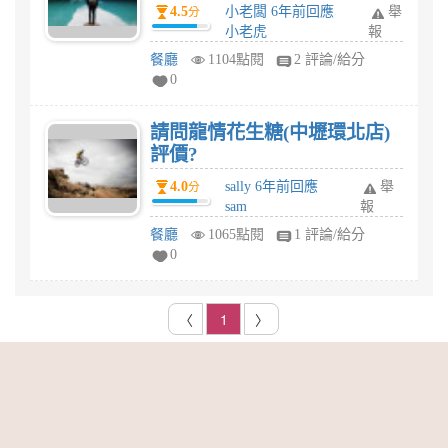
T.K.K. Fried Chicken(西門)好
4.5
小老闆 6年前回應
舉
分
評?
小老虎
報
餐廳
1104點閱
2 評論/給分
0
請問龍情花生糖(中壢環北店)
評價?
4.0
sally 6年前回應
舉
分
sam
報
餐廳
1065點閱
1 評論/給分
0
〈
1
〉