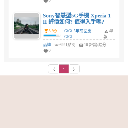
0
Sony智慧型5G手機 Xperia 1
II 評價如何? 值得入手嗎?
3.9
GiGi 5年前回應
舉
分
GiGi
報
品牌
6921點閱
10 評論/給分
0
〈
1
〉