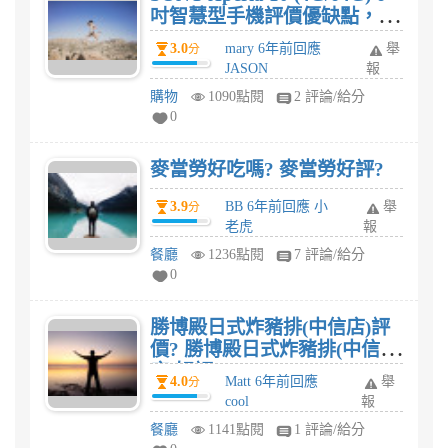
吋智慧型手機評價優缺點，
SONY Xperia 10 (4G/64G) 6
3.0
mary 6年前回應
舉
分
吋智慧型手機值得買嗎?
JASON
報
購物
1090點閱
2 評論/給分
0
麥當勞好吃嗎? 麥當勞好評?
3.9
BB 6年前回應 小
舉
分
老虎
報
餐廳
1236點閱
7 評論/給分
0
勝博殿日式炸豬排(中信店)評
價? 勝博殿日式炸豬排(中信
店)好評?
4.0
Matt 6年前回應
舉
分
cool
報
餐廳
1141點閱
1 評論/給分