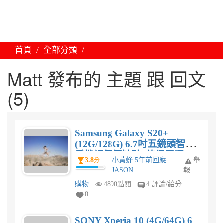
首頁
全部分類
Matt 發布的 主題 跟 回文
(5)
Samsung Galaxy S20+
(12G/128G) 6.7吋五鏡頭智慧
手機評價優缺點?值得買嗎?
3.8
小黃蜂 5年前回應
舉
分
JASON
報
購物
4890點閱
4 評論/給分
0
SONY Xperia 10 (4G/64G) 6