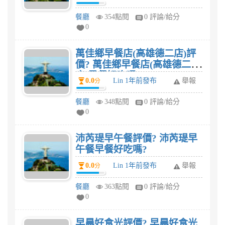
嗎?
餐廳
354點閱
0 評論/給分
0
萬佳鄉早餐店(高雄德二店)評
價? 萬佳鄉早餐店(高雄德二
店)早餐好吃嗎?
0.0
Lin 1年前發布
舉報
分
餐廳
348點閱
0 評論/給分
0
沛芮瑅早午餐評價? 沛芮瑅早
午餐早餐好吃嗎?
0.0
Lin 1年前發布
舉報
分
餐廳
363點閱
0 評論/給分
0
早晨好食光評價? 早晨好食光