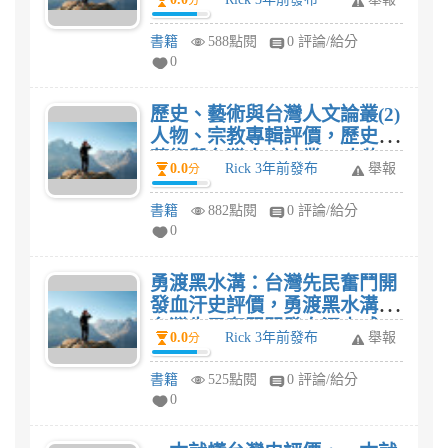
分
書籍
588點閱
0 評論/給分
0
歷史、藝術與台灣人文論叢(2)
人物、宗教專輯評價，歷史、
藝術與台灣人文論叢(2)人物、
0.0
Rick 3年前發布
舉報
分
宗教專輯感想?
書籍
882點閱
0 評論/給分
0
勇渡黑水溝：台灣先民奮鬥開
發血汗史評價，勇渡黑水溝：
台灣先民奮鬥開發血汗史感
0.0
Rick 3年前發布
舉報
分
想?
書籍
525點閱
0 評論/給分
0