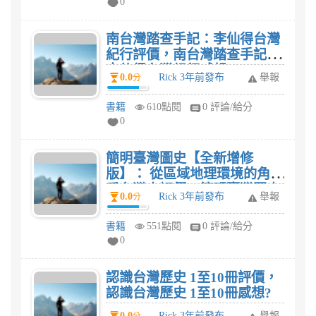
0
南台灣踏查手記：李仙得台灣
紀行評價，南台灣踏查手記：
李仙得台灣紀行感想?
0.0
Rick 3年前發布
舉報
分
書籍
610點閱
0 評論/給分
0
簡明臺灣圖史【全新增修
版】： 從區域地理環境的角度
看台灣史評價，簡明臺灣圖史
0.0
Rick 3年前發布
舉報
分
【全新增修版】： 從區域地理
環境的角度看台灣史感想?
書籍
551點閱
0 評論/給分
0
認識台灣歷史 1至10冊評價，
認識台灣歷史 1至10冊感想?
0.0
Rick 3年前發布
舉報