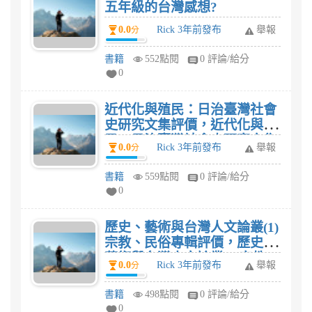
五年級的台灣感想?
0.0
Rick 3年前發布
舉報
分
書籍
552點閱
0 評論/給分
0
近代化與殖民：日治臺灣社會
史研究文集評價，近代化與殖
民：日治臺灣社會史研究文集
0.0
Rick 3年前發布
舉報
分
感想?
書籍
559點閱
0 評論/給分
0
歷史、藝術與台灣人文論叢(1)
宗教、民俗專輯評價，歷史、
藝術與台灣人文論叢(1)宗教、
0.0
Rick 3年前發布
舉報
分
民俗專輯感想?
書籍
498點閱
0 評論/給分
0