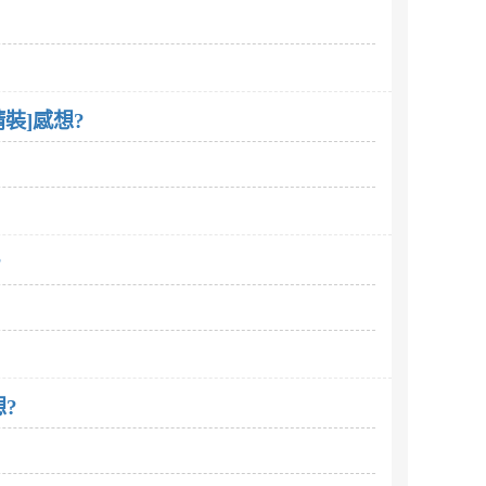
裝]感想?
?
?