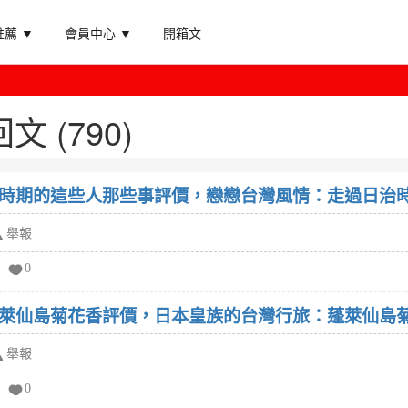
薦 ▼
會員中心 ▼
開箱文
文 (790)
時期的這些人那些事評價，戀戀台灣風情：走過日治時
舉報
0
萊仙島菊花香評價，日本皇族的台灣行旅：蓬萊仙島菊
舉報
0