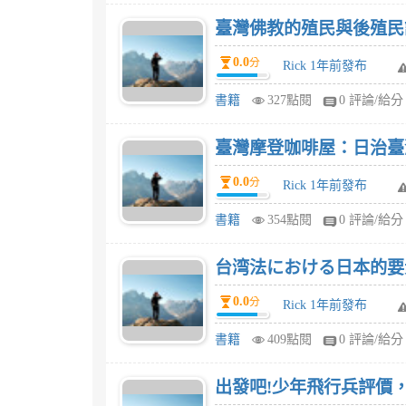
臺灣佛教的殖民與後殖民
0.0
分
Rick 1年前發布
書籍
327點閱
0 評論/給分
臺灣摩登咖啡屋：日治臺
0.0
分
Rick 1年前發布
書籍
354點閱
0 評論/給分
台湾法における日本的要
0.0
分
Rick 1年前發布
書籍
409點閱
0 評論/給分
出發吧!少年飛行兵評價，