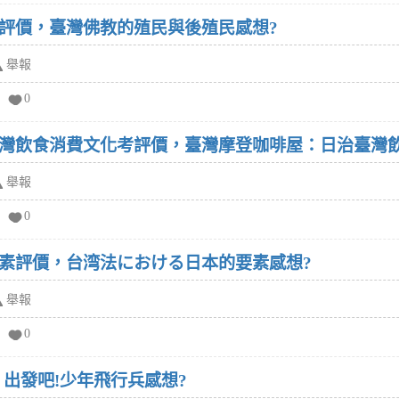
評價，臺灣佛教的殖民與後殖民感想?
舉報
0
灣飲食消費文化考評價，臺灣摩登咖啡屋：日治臺灣飲
舉報
0
素評價，台湾法における日本的要素感想?
舉報
0
出發吧!少年飛行兵感想?