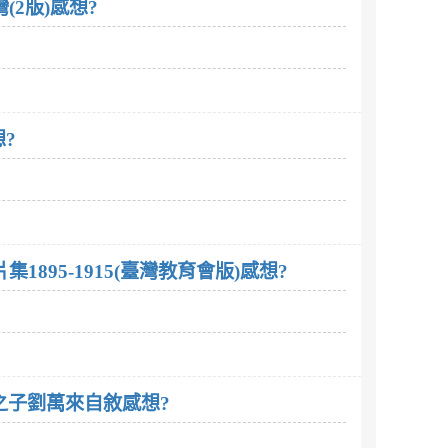
2版)感想?
?
895-1915(臺灣教育會版)感想?
之子劉萬來自敘感想?