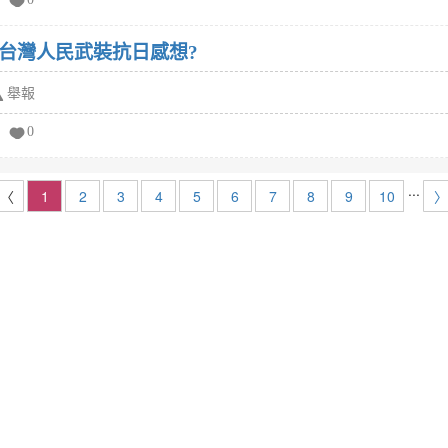
台灣人民武裝抗日感想?
舉報
0
...
〈
1
2
3
4
5
6
7
8
9
10
〉