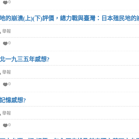
0
的崩潰(上)(下)評價，總力戰與臺灣：日本殖民地的崩潰
舉報
0
北一九三五年感想?
舉報
0
記憶感想?
舉報
0