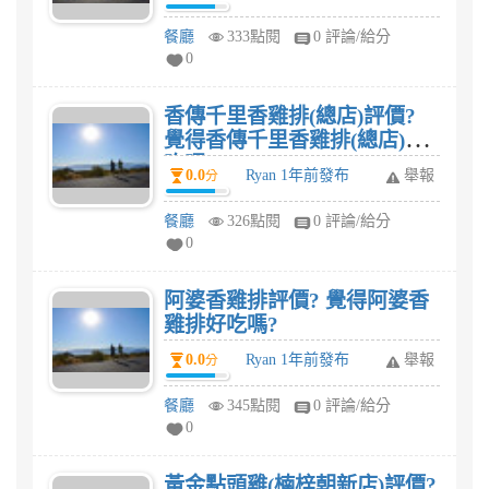
餐廳
333點閱
0 評論/給分
0
香傳千里香雞排(總店)評價?
覺得香傳千里香雞排(總店)好
吃嗎?
0.0
Ryan 1年前發布
舉報
分
餐廳
326點閱
0 評論/給分
0
阿婆香雞排評價? 覺得阿婆香
雞排好吃嗎?
0.0
Ryan 1年前發布
舉報
分
餐廳
345點閱
0 評論/給分
0
黃金點頭雞(楠梓朝新店)評價?