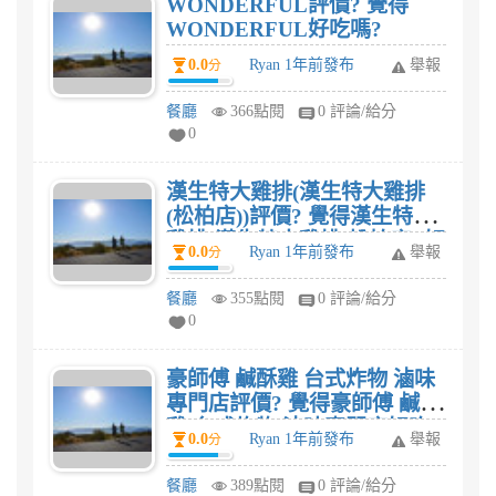
WONDERFUL評價? 覺得
WONDERFUL好吃嗎?
0.0
Ryan 1年前發布
舉報
分
餐廳
366點閱
0 評論/給分
0
漢生特大雞排(漢生特大雞排
(松柏店))評價? 覺得漢生特大
雞排(漢生特大雞排(松柏店))好
0.0
Ryan 1年前發布
舉報
分
吃嗎?
餐廳
355點閱
0 評論/給分
0
豪師傅 鹹酥雞 台式炸物 滷味
專門店評價? 覺得豪師傅 鹹酥
雞 台式炸物 滷味專門店好吃
0.0
Ryan 1年前發布
舉報
分
嗎?
餐廳
389點閱
0 評論/給分