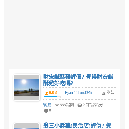
財宏鹹酥雞評價? 覺得財宏鹹
酥雞好吃嗎?
0.0
Ryan 1年前發布
舉報
分
餐廳
555點閱
0 評論/給分
0
翁三小酥雞(民治店)評價? 覺