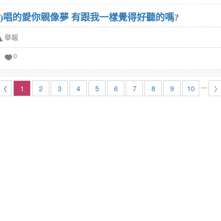
 Du)唱的愛你親像夢 有跟我一樣覺得好聽的嗎?
舉報
0
...
〈
1
2
3
4
5
6
7
8
9
10
〉