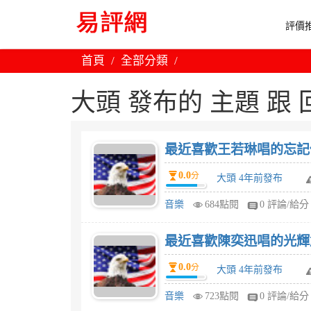
評價推
首頁
全部分類
大頭 發布的 主題 跟 回文
最近喜歡王若琳唱的忘記他 (
0.0
分
大頭 4年前發布
音樂
684點閱
0 評論/給分
最近喜歡陳奕迅唱的光輝
0.0
分
大頭 4年前發布
音樂
723點閱
0 評論/給分