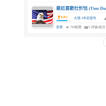
最近喜歡杜忻恬 (Tien
0.0
分
大頭 4年前發布
音樂
796點閱
0 評論/給分