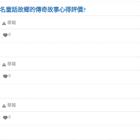
著名童話故鄉的傳奇故事心得評價?
舉報
0
舉報
0
舉報
0