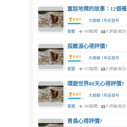
童話地標的故事：12個
0.0
分
大蟑螂 1年前發布
書籍
348點閱
0 評論/給分
孤雛淚心得評價?
0.0
分
大蟑螂 1年前發布
書籍
332點閱
0 評論/給分
環遊世界80天心得評價?
0.0
分
大蟑螂 1年前發布
書籍
346點閱
0 評論/給分
青鳥心得評價?