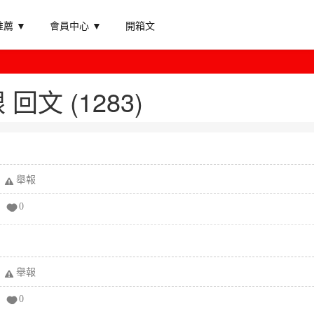
薦 ▼
會員中心 ▼
開箱文
回文 (1283)
舉報
0
舉報
0