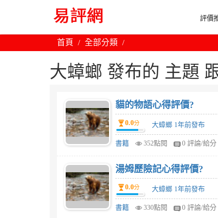
評價推
首頁
全部分類
大蟑螂 發布的 主題 跟 
貓的物語心得評價?
0.0
分
大蟑螂 1年前發布
書籍
352點閱
0 評論/給分
湯姆歷險記心得評價?
0.0
分
大蟑螂 1年前發布
書籍
330點閱
0 評論/給分