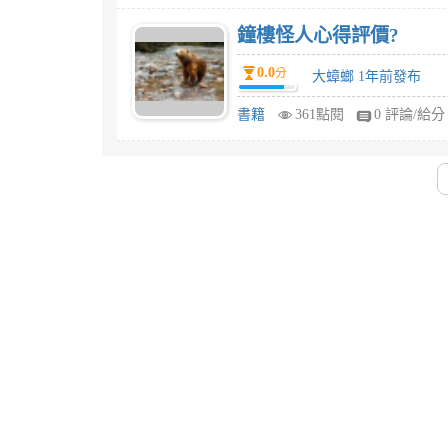
鐘樓怪人心得評價?
0.0
分
大蟑螂 1年前發布
書籍
361點閱
0 評論/給分