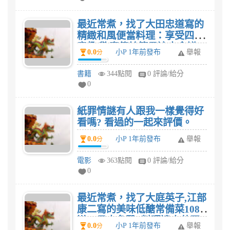
最近常煮，找了大田忠道寫的
精緻和風便當料理：享受四季
意趣 歡慶傳統節日這本食譜，
0.0
小P 1年前發布
舉報
分
我想家人有口福了。
書籍
344點閱
0 評論/給分
0
紙罪情謎有人跟我一樣覺得好
看嗎? 看過的一起來評價。
0.0
小P 1年前發布
舉報
分
電影
363點閱
0 評論/給分
0
最近常煮，找了大庭英子,江部
康二寫的美味低醣常備菜108
道：日本名醫+料理達人共同
0.0
小P 1年前發布
舉報
分