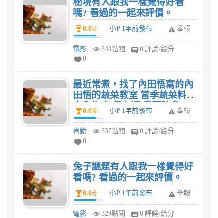
秘境有人跟我一樣覺得好看
嗎? 看過的一起來評價。
0.0
小P 1年前發布
舉報
分
電影
343點閱
0 評論/給分
0
最近常煮，找了內田悟寫的內
田悟的蔬菜教室 當季蔬菜料理
完全指南 保存版 春夏秋冬
0.0
小P 1年前發布
舉報
分
【限量盒裝套書】這本食譜，
我想家人有口福了。
書籍
337點閱
0 評論/給分
0
兔子謎題有人跟我一樣覺得好
看嗎? 看過的一起來評價。
0.0
小P 1年前發布
舉報
分
電影
329點閱
0 評論/給分