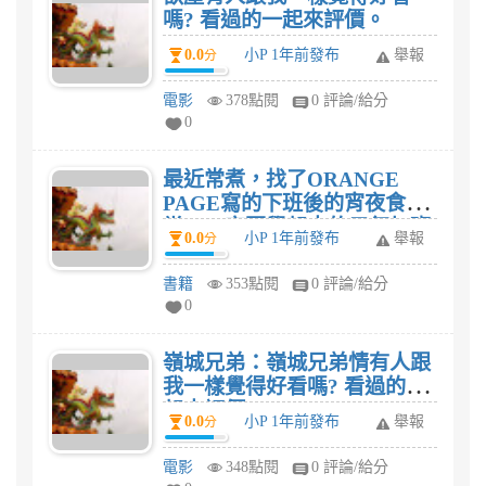
嗎? 看過的一起來評價。
0.0
小P 1年前發布
舉報
分
電影
378點閱
0 評論/給分
0
最近常煮，找了ORANGE
PAGE寫的下班後的宵夜食
堂：一定要學起來的元氣加班
0.0
小P 1年前發布
舉報
分
餐和下廚小秘訣，多吃也無負
擔、不怕胖這本食譜，我想家
書籍
353點閱
0 評論/給分
人有口福了。
0
嶺城兄弟：嶺城兄弟情有人跟
我一樣覺得好看嗎? 看過的一
起來評價。
0.0
小P 1年前發布
舉報
分
電影
348點閱
0 評論/給分