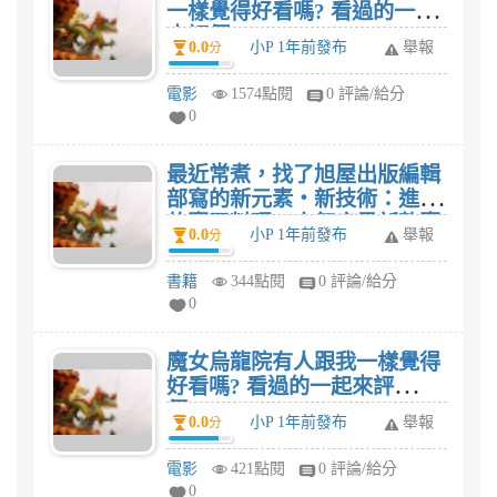
一樣覺得好看嗎? 看過的一起
來評價。
0.0
小P 1年前發布
舉報
分
電影
1574點閱
0 評論/給分
0
最近常煮，找了旭屋出版編輯
部寫的新元素‧新技術：進化
的壽司料理：人氣店最新款壽
0.0
小P 1年前發布
舉報
分
司料理大集合，附：大田忠道
特製~壽司料理創意沾醬、淋
書籍
344點閱
0 評論/給分
醬這本食譜，我想家人有口福
0
了。
魔女烏龍院有人跟我一樣覺得
好看嗎? 看過的一起來評
價。
0.0
小P 1年前發布
舉報
分
電影
421點閱
0 評論/給分
0