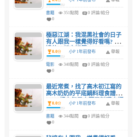
分
人、全家人的幸福提案這本食
譜，我想家人有口福了。
書籍
351點閱
0 評論/給分
0
極惡江湖：我混黑社會的日子
有人跟我一樣覺得好看嗎? 看
過的一起來評價。
0.0
小P 1年前發布
舉報
分
電影
340點閱
0 評論/給分
0
最近常煮，找了高木初江寫的
高木奶奶的平底鍋料理食譜：
NHK超人氣日本國民料理大師
0.0
小P 1年前發布
舉報
分
教你簡易做出80道私房美味這
本食譜，我想家人有口福
書籍
344點閱
0 評論/給分
了。
0