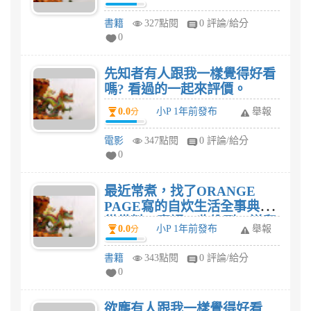
研發，吃飽也能瘦!這本食譜，
我想家人有口福了。
書籍
327點閱
0 評論/給分
0
先知者有人跟我一樣覺得好看
嗎? 看過的一起來評價。
0.0
小P 1年前發布
舉報
分
電影
347點閱
0 評論/給分
0
最近常煮，找了ORANGE
PAGE寫的自炊生活全事典：
從備料、烹調、收納到84道和
0.0
小P 1年前發布
舉報
分
風家常料理，天天開飯超輕鬆
這本食譜，我想家人有口福
書籍
343點閱
0 評論/給分
了。
0
欲塵有人跟我一樣覺得好看