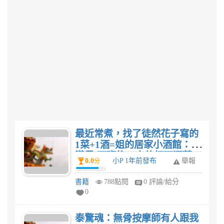
最近常煮，找了徒然花子寫的
1菜+1酒=姐的居家小酒館：大
滿足!下班後一人乾杯下酒菜，
0.0
小P 1年前發布
舉報
分
10分鐘輕鬆上菜這本食譜，我
想家人有口福了。
書籍
788點閱
0 評論/給分
0
泰驚魂：無骨按摩師有人跟我