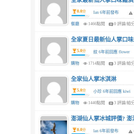
全家最新仙人掌口味霜淇
0.0
分
Ian 6年前發布
餐廳
1466點閱
0 評論/給
全家夏日最新仙人掌口味
5.0
分
紋 6年前回應 flower
購物
1714點閱
3 評論/給
全家仙人掌冰淇淋
5.0
分
小珍 6年前回應 kiwi
購物
1440點閱
3 評論/給
澎湖仙人掌冰城評價? 澎
0.0
分
lan 6年前發布