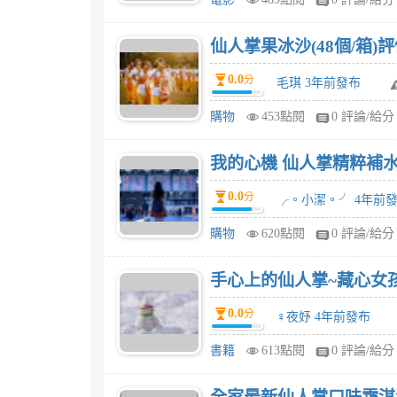
仙人掌果冰沙(48個/箱)
0.0
分
毛琪 3年前發布
購物
453點閱
0 評論/給分
我的心機 仙人掌精粹補水
0.0
分
╭。小潔。╯ 4年前
購物
620點閱
0 評論/給分
手心上的仙人掌~藏心女孩
0.0
分
♀夜妤 4年前發布
書籍
613點閱
0 評論/給分