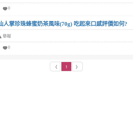
0
-仙人掌珍珠蜂蜜奶茶風味(70g) 吃起來口感評價如何?
舉報
0
〈
1
〉