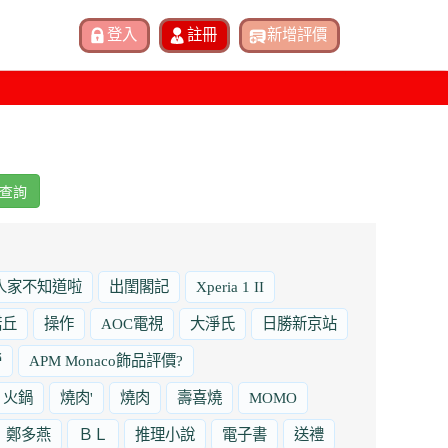
查詢
人家不知道啦
出閨閣記
Xperia 1 II
諾丘
操作
AOC電視
大淨氏
日勝新京站
勞
APM Monaco飾品評價?
火鍋
燒肉'
燒肉
壽喜燒
MOMO
鄭多燕
ＢＬ
推理小說
電子書
送禮