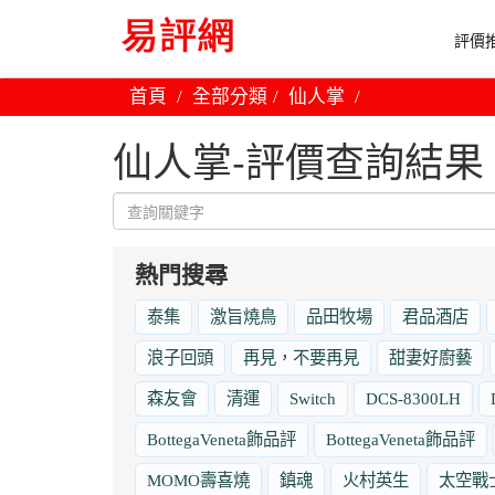
評價推
首頁
全部分類
仙人掌
仙人掌-評價查詢結果
熱門搜尋
泰集
激旨燒鳥
品田牧場
君品酒店
浪子回頭
再見，不要再見
甜妻好廚藝
森友會
清運
Switch
DCS-8300LH
BottegaVeneta飾品評
BottegaVeneta飾品評
MOMO壽喜燒
鎮魂
火村英生
太空戰