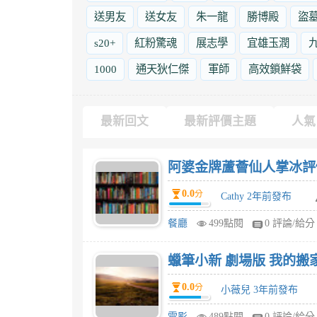
送男友
送女友
朱一龍
勝博殿
盜
s20+
紅粉驚魂
展志學
宜雄玉潤
1000
通天狄仁傑
軍師
高效鎖鮮袋
最新回文
最新評價主題
人氣
阿婆金牌蘆薈仙人掌冰評
0.0
分
Cathy 2年前發布
餐廳
499點閱
0 評論/給分
蠟筆小新 劇場版 我的搬
0.0
分
小薇兒 3年前發布
電影
489點閱
0 評論/給分