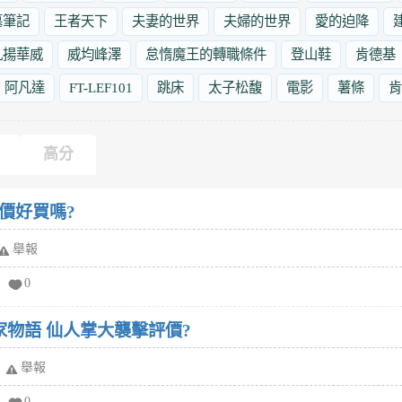
墓筆記
王者天下
夫妻的世界
夫婦的世界
愛的迫降
九揚華威
威均峰澤
怠惰魔王的轉職條件
登山鞋
肯德基
阿凡達
FT-LEF101
跳床
太子松馥
電影
薯條
肯
高分
價好買嗎?
舉報
0
家物語 仙人掌大襲擊評價?
舉報
0