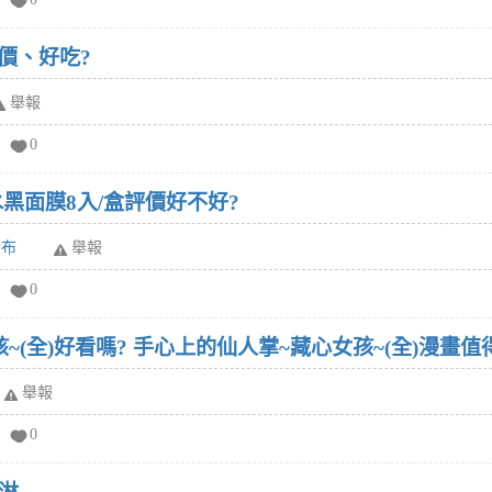
評價、好吃?
舉報
0
黑面膜8入/盒評價好不好?
發布
舉報
0
~(全)好看嗎? 手心上的仙人掌~藏心女孩~(全)漫畫值
舉報
0