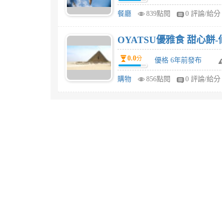
餐廳
839點閱
0 評論/給分
OYATSU優雅食 甜心餅
0.0
分
優格 6年前發布
購物
856點閱
0 評論/給分