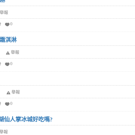
淋
舉報
分
0
霜淇淋
舉報
分
0
舉報
分
0
湖仙人掌冰城好吃嗎?
舉報