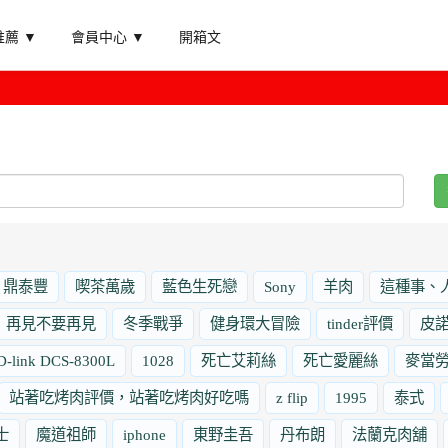
薦 ▼
會員中心 ▼
開箱文
鼎泰豐
喫茶萬歲
藍色生死戀
Sony
羊肉
這種事、
再見不要再見
冬季戰爭
健身環大冒險
tinder評價
皮
D-link DCS-8300L
1028
死亡艾莉絲
死亡愛麗絲
麥當
站著吃烤肉評價，站著吃烤肉好吃嗎
z flip
1995
泰式
士
魔道祖師
iphone
東野圭吾
丹布朗
法蘭克肉舖