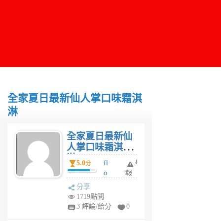
全家夏日最新仙人掌口味霜淇
淋
全家夏日最新仙
人掌口味霜淇
淋
5.0
fl
舉
分
o
報
w
分享
er
1719點閱
6
3 評論/給分
0
年