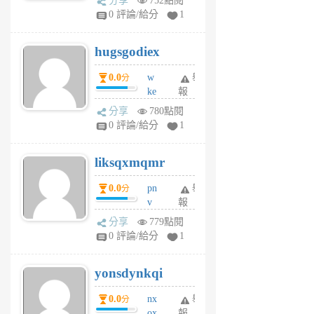
分享
752點閱
m
0 評論/給分
1
zt
g
hugsgodiex
6
個
0.0
w
舉
分
月
ke
報
前
rv
分享
780點閱
pj
0 評論/給分
1
qf
r
liksqxmqmr
6
個
0.0
pn
舉
分
月
v
報
前
wt
分享
779點閱
sv
0 評論/給分
1
jd
j
yonsdynkqi
6
個
0.0
nx
舉
分
月
ox
報