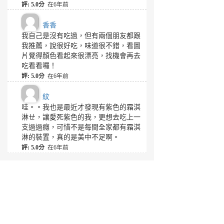
評: 5.0分
在6年前
香香
我自己是沒有吃過，但有兩個朋友都跟
我推薦，說很好吃，味道很不錯，看圖
片覺得顏色看起來很漂亮，找機會再去
吃看看囉！
評: 5.0分
在6年前
紋
哇。。我也是最近才發現有紫色的霜淇
淋ㄝ，讓愛死紫色的我，更想去吃上一
支過過癮，可惜不是每間全家都有霜淇
淋的裝置，真的是美中不足啊。
評: 5.0分
在6年前