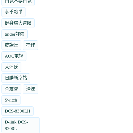
再見不要再見
冬季戰爭
健身環大冒險
tinder評價
皮諾丘
操作
AOC電視
大淨氏
日勝新京站
森友會
清運
Switch
DCS-8300LH
D-link DCS-
8300L