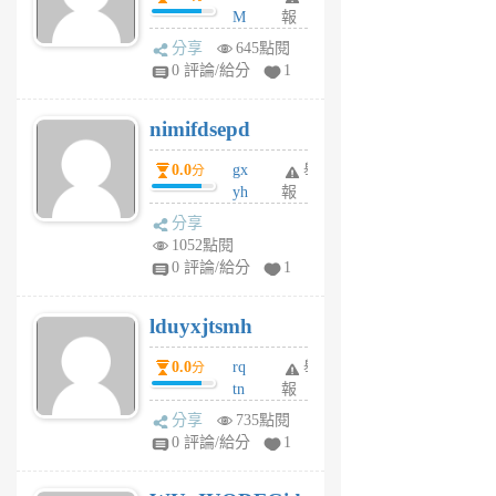
M
報
U
分享
645點閱
F
0 評論/給分
1
C
M
nimifdsepd
U
5
0.0
gx
舉
分
個
yh
報
月
dq
前
分享
vo
1052點閱
jl
0 評論/給分
1
6
個
lduyxjtsmh
月
前
0.0
rq
舉
分
tn
報
jt
分享
735點閱
gl
0 評論/給分
1
gy
6