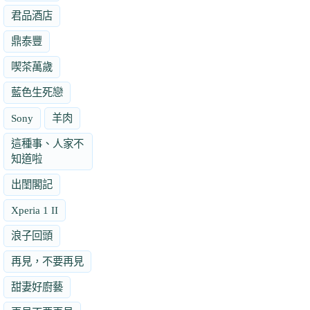
君品酒店
鼎泰豐
喫茶萬歲
藍色生死戀
Sony
羊肉
這種事、人家不
知道啦
出閨閣記
Xperia 1 II
浪子回頭
再見，不要再見
甜妻好廚藝