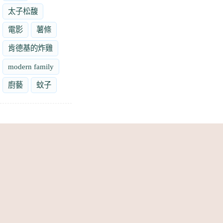
太子松馥
電影
薯條
肯德基的炸雞
modern family
廚藝
蚊子