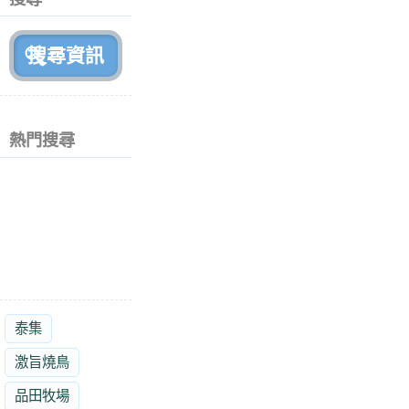
月
前
熱門搜尋
泰集
激旨燒鳥
品田牧場