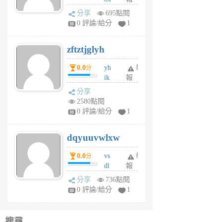
前
rh
分享
695點閱
pe
0 評論/給分
1
er
6
zftztjglyh
個
月
0.0
yh
舉
分
前
ik
報
s
分享
m
2580點閱
tu
0 評論/給分
1
m
s
dqyuuvwlxw
6
個
0.0
vs
舉
分
月
dl
報
前
sq
分享
736點閱
fy
0 評論/給分
1
fe
6
個
搜尋