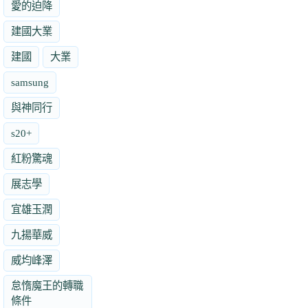
愛的迫降
建國大業
建國
大業
samsung
與神同行
s20+
紅粉驚魂
展志學
宜雄玉潤
九揚華威
威均峰澤
怠惰魔王的轉職
條件