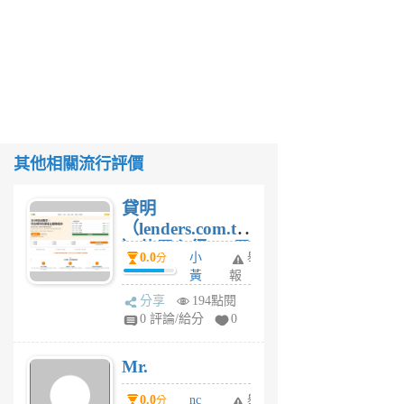
其他相關流行評價
貸明
（lenders.com.tw
）使用心得 — 民
0.0
小
舉
分
間貸款比較平台
黃
報
體驗
蜂
分享
194點閱
1
0 評論/給分
0
個
月
Mr.
前
0.0
nc
舉
分