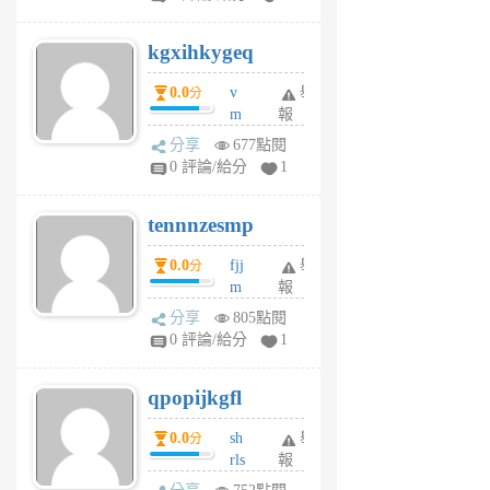
sh
uq
kgxihkygeq
6
個
0.0
v
舉
分
月
m
報
前
sg
分享
677點閱
sr
0 評論/給分
1
vg
pn
tennnzesmp
6
個
0.0
fjj
舉
分
月
m
報
前
w
分享
805點閱
rs
0 評論/給分
1
uy
j
qpopijkgfl
6
個
0.0
sh
舉
分
月
rls
報
前
k