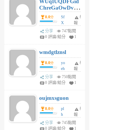
WUqIUQDFGid
個
ChreGaOwDv
月
前
dY
0.0
Sf
舉
分
X
報
Pe
分享
747點閱
Jc
0 評論/給分
1
cf
v
wmdgtlznsl
R
P
0.0
yo
舉
分
m
eh
報
v
ld
A
分享
750點閱
gy
V
0 評論/給分
1
ik
G
6
6
oujmxsguon
個
個
月
月
0.0
pl
舉
分
前
前
h
報
wi
分享
745點閱
w
0 評論/給分
1