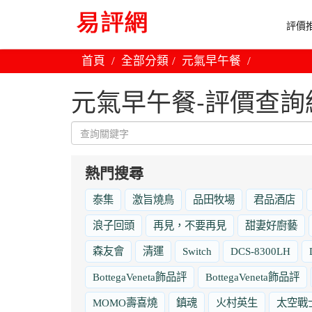
評價推
首頁
全部分類
元氣早午餐
元氣早午餐-評價查詢
熱門搜尋
泰集
激旨燒鳥
品田牧場
君品酒店
浪子回頭
再見，不要再見
甜妻好廚藝
森友會
清運
Switch
DCS-8300LH
BottegaVeneta飾品評
BottegaVeneta飾品評
MOMO壽喜燒
鎮魂
火村英生
太空戰