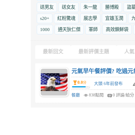
送男友
送女友
朱一龍
勝博殿
盜
s20+
紅粉驚魂
展志學
宜雄玉潤
1000
通天狄仁傑
軍師
高效鎖鮮袋
最新回文
最新評價主題
人氣
元氣早午餐評價? 吃過
0.0
分
大頭 6年前發布
餐廳
838點閱
0 評論/給分