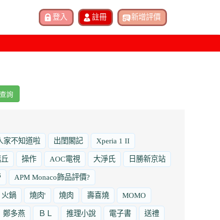
查詢
人家不知道啦
出閨閣記
Xperia 1 II
諾丘
操作
AOC電視
大淨氏
日勝新京站
勞
APM Monaco飾品評價?
火鍋
燒肉'
燒肉
壽喜燒
MOMO
鄭多燕
ＢＬ
推理小說
電子書
送禮