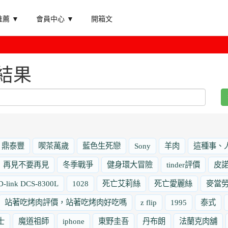
薦 ▼
會員中心 ▼
開箱文
結果
鼎泰豐
喫茶萬歲
藍色生死戀
Sony
羊肉
這種事、
再見不要再見
冬季戰爭
健身環大冒險
tinder評價
皮
D-link DCS-8300L
1028
死亡艾莉絲
死亡愛麗絲
麥當
站著吃烤肉評價，站著吃烤肉好吃嗎
z flip
1995
泰式
士
魔道祖師
iphone
東野圭吾
丹布朗
法蘭克肉舖