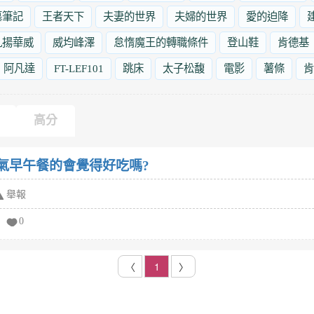
墓筆記
王者天下
夫妻的世界
夫婦的世界
愛的迫降
九揚華威
威均峰澤
怠惰魔王的轉職條件
登山鞋
肯德基
阿凡達
FT-LEF101
跳床
太子松馥
電影
薯條
肯
高分
元氣早午餐的會覺得好吃嗎?
舉報
0
〈
1
〉