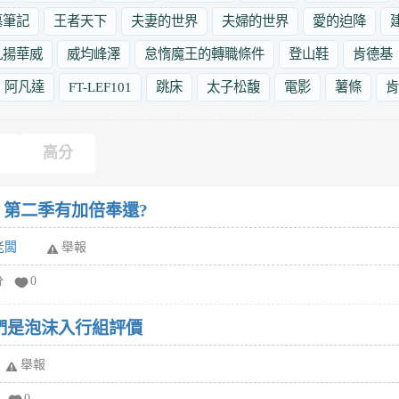
墓筆記
王者天下
夫妻的世界
夫婦的世界
愛的迫降
九揚華威
威均峰澤
怠惰魔王的轉職條件
登山鞋
肯德基
阿凡達
FT-LEF101
跳床
太子松馥
電影
薯條
肯
高分
 第二季有加倍奉還?
老闆
舉報
分
0
們是泡沫入行組評價
舉報
0