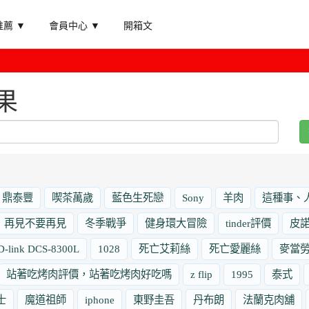
薦 ▼
會員中心 ▼
開箱文
果
鼎泰豐
喫茶萬歲
藍色生死戀
Sony
羊肉
這種事、
再見不要再見
冬季戰爭
健身環大冒險
tinder評價
皮
D-link DCS-8300L
1028
死亡艾莉絲
死亡愛麗絲
麥當
站著吃烤肉評價，站著吃烤肉好吃嗎
z flip
1995
泰式
士
魔道祖師
iphone
東野圭吾
丹布朗
法蘭克肉舖