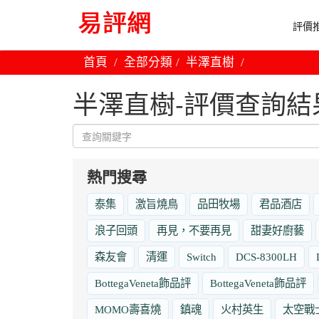
評價推
首頁
全部分類
半澤直樹
半澤直樹-評價查詢結
熱門搜尋
泰集
激旨燒鳥
品田牧場
君品酒店
浪子回頭
再見，不要再見
甜妻好廚藝
森友會
清運
Switch
DCS-8300LH
BottegaVeneta飾品評
BottegaVeneta飾品評
MOMO壽喜燒
鎮魂
火村英生
太空戰