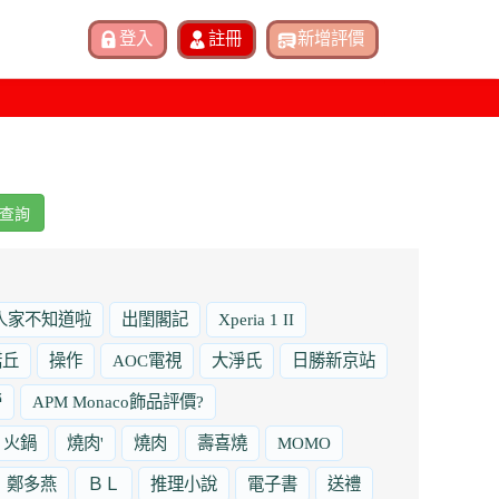
查詢
人家不知道啦
出閨閣記
Xperia 1 II
諾丘
操作
AOC電視
大淨氏
日勝新京站
勞
APM Monaco飾品評價?
火鍋
燒肉'
燒肉
壽喜燒
MOMO
鄭多燕
ＢＬ
推理小說
電子書
送禮