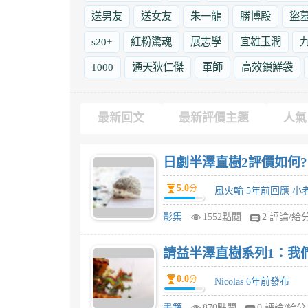
送男友
送女友
朱一龍
勝博殿
盜
s20+
紅粉驚魂
展志學
宜雄玉潤
1000
通天狄仁傑
軍師
高效鎖鮮袋
最新回文
最新評價主題
人氣
日劇半澤直樹2評價如何?
5.0
分
風火輪 5年前回應 小
影集
1552點閱
2 評論/給
請益半澤直樹系列1：我
0.0
分
Nicolas 6年前發布
書籍
870點閱
0 評論/給分