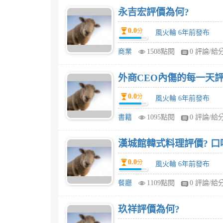
永吉宏評價為何?
0.0
分
風火輪 6年前發布
商業
1508點閱
0 評論/給
外商CEO內傷的每一天評
0.0
分
風火輪 6年前發布
書籍
1095點閱
0 評論/給
漢城館韓式料理評價? 口
0.0
分
風火輪 6年前發布
餐廳
1109點閱
0 評論/給
玖祥評價為何?