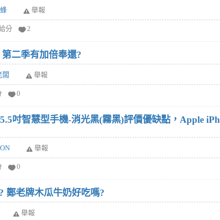
黃蜂
舉報
/給分
2
 第二季有加倍奉還?
老闆
舉報
分
0
us 32G 5.5吋智慧型手機-消光黑(霧黑)評價優缺點，Apple iP
ON
舉報
分
0
? 鄭老牌木瓜牛奶好吃嗎?
舉報