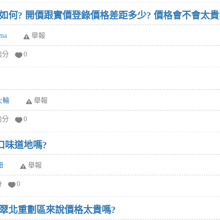
板橋嘉潤青翠評價，格局如何? 開價跟實價登錄價格差距多少? 價格會不會
ma
舉報
給分
0
火輪
舉報
給分
0
口味道地嗎?
妞
舉報
分
0
翠北重劃區來說價格太貴嗎?