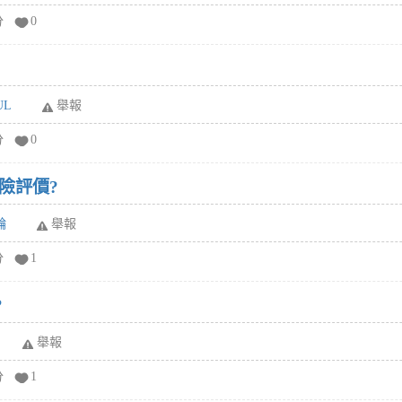
分
0
UL
舉報
分
0
險評價?
輪
舉報
分
1
?
舉報
分
1