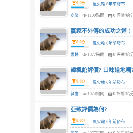
0.0
分
風火輪 6年前發布
商業
1109點閱
0 評論/給
贏家不外傳的成功之道：
0.0
分
風火輪 6年前發布
書籍
1077點閱
0 評論/給
韓楓館評價? 口味道地嗎
0.0
分
風火輪 6年前發布
餐廳
1074點閱
0 評論/給
亞致評價為何?
0.0
分
風火輪 6年前發布
商業
2077點閱
0 評論/給