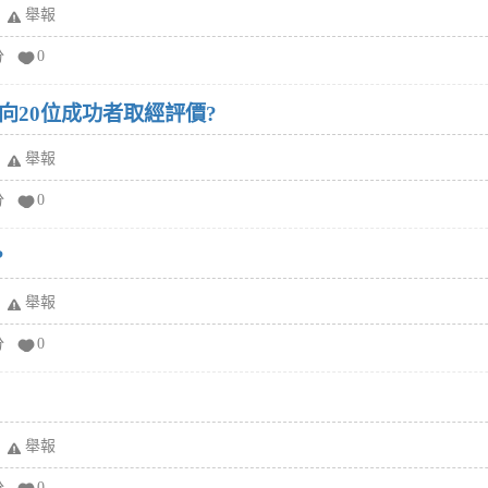
舉報
分
0
向20位成功者取經評價?
舉報
分
0
?
舉報
分
0
舉報
分
0