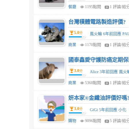
餐廳
1195點閱
1 評論/給
台灣積體電路製造評價?
5.0
分
風火輪 6年前回應 PA
商業
1170點閱
1 評論/給
國泰鑫愛守護防癌定期保
3.0
分
Alice 3年前回應 風火
商業
5368點閱
1 評論/給
妍本家®金纖油評價好嗎
3.0
分
GiGi 5年前回應 小化
購物
9096點閱
5 評論/給