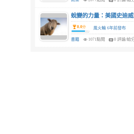
蛻變的力量：美國史迪威
0.0
分
風火輪 6年前發布
書籍
1071點閱
0 評論/給