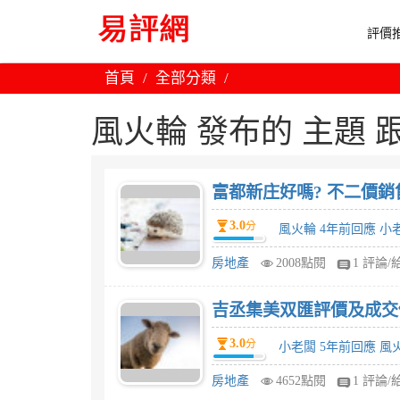
評價推
首頁
全部分類
風火輪 發布的 主題 跟 
富都新庄好嗎? 不二價銷
3.0
分
風火輪 4年前回應 小
房地產
2008點閱
1 評論/
吉丞集美双匯評價及成交
3.0
分
小老闆 5年前回應 風
房地產
4652點閱
1 評論/