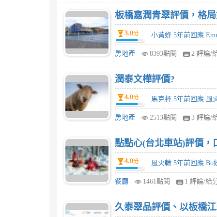
3.0
分
小黃蜂 5年前回應 Em
房地產
8393點閱
2 評論/
潤泰文樺評價?
4.0
分
馬克杯 5年前回應 風
房地產
2513點閱
3 評論/
點點心(台北車站)評價，
4.0
分
風火輪 5年前回應 Bo
餐廳
1461點閱
1 評論/給
久泰翠品評價、以板橋江