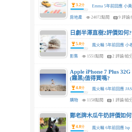
3.2
分
Emma 5年前回應 小
房地產
24072點閱
9 評論
日劇半澤直樹2評價如何?
5.0
分
風火輪 5年前回應 小
影集
1551點閱
2 評論/給
Apple iPhone 7 Pl
(霧黑)值得買嗎?
4.0
分
風火輪 6年前回應 JAS
購物
1158點閱
1 評論/給
鄭老牌木瓜牛奶評價如何
4.0
分
風火輪 6年前回應 lsp