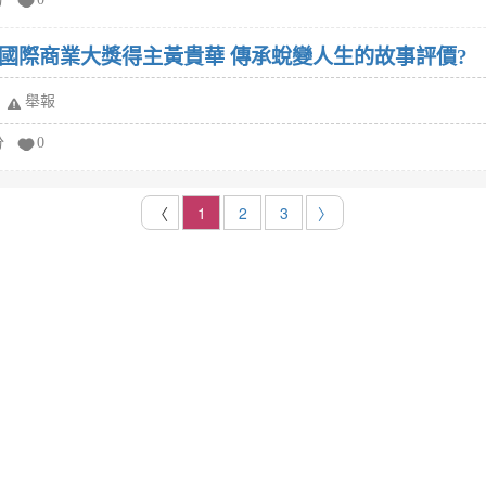
國際商業大獎得主黃貴華 傳承蛻變人生的故事評價?
舉報
分
0
〈
1
2
3
〉