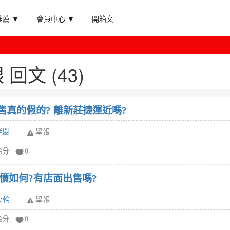
薦 ▼
會員中心 ▼
開箱文
回文 (43)
售真的假的? 離新莊捷運近嗎?
老闆
舉報
給分
0
價如何?有店面出售嗎?
火輪
舉報
給分
0