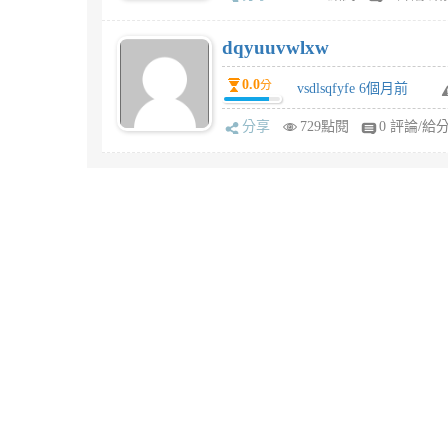
dqyuuvwlxw
0.0
分
vsdlsqfyfe 6個月前
分享
729點閱
0 評論/給