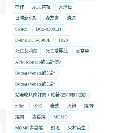
操作
AOC電視
大淨氏
日勝新京站
森友會
清運
Switch
DCS-8300LH
D-link DCS-8300L
1028
死亡艾莉絲
死亡愛麗絲
麥當勞
APM Monaco飾品評價?
BottegaVeneta飾品評
BottegaVeneta飾品評
站著吃烤肉評價，站著吃烤肉好吃嗎
z flip
1995
泰式
火鍋
燒肉'
燒肉
壽喜燒
MOMO
MOMO壽喜燒
鎮魂
火村英生