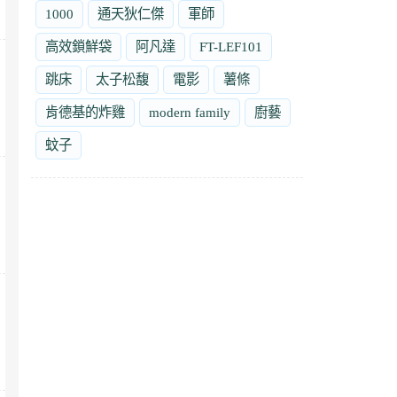
1000
通天狄仁傑
軍師
高效鎖鮮袋
阿凡達
FT-LEF101
跳床
太子松馥
電影
薯條
肯德基的炸雞
modern family
廚藝
蚊子