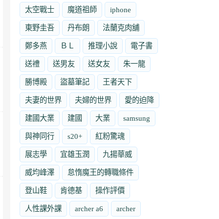
太空戰士
魔道祖師
iphone
東野圭吾
丹布朗
法蘭克肉舖
鄭多燕
ＢＬ
推理小說
電子書
送禮
送男友
送女友
朱一龍
勝博殿
盜墓筆記
王者天下
夫妻的世界
夫婦的世界
愛的迫降
建國大業
建國
大業
samsung
與神同行
s20+
紅粉驚魂
展志學
宜雄玉潤
九揚華威
威均峰澤
怠惰魔王的轉職條件
登山鞋
肯德基
操作評價
人性課外課
archer a6
archer