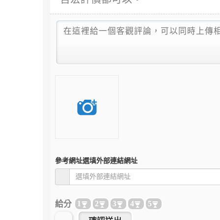
參考網址
選填外部連結網址
給分
1
2
3
4
5