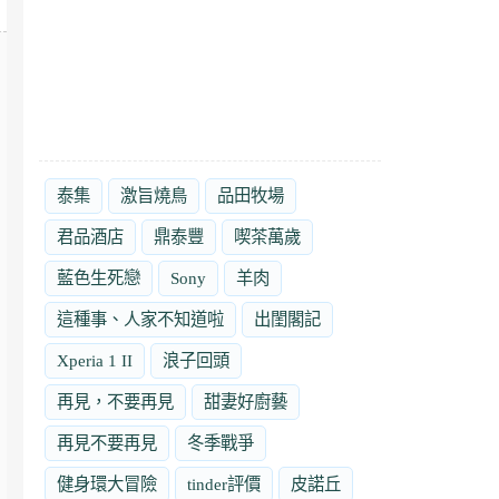
泰集
激旨燒鳥
品田牧場
君品酒店
鼎泰豐
喫茶萬歲
藍色生死戀
Sony
羊肉
這種事、人家不知道啦
出閨閣記
Xperia 1 II
浪子回頭
再見，不要再見
甜妻好廚藝
再見不要再見
冬季戰爭
健身環大冒險
tinder評價
皮諾丘