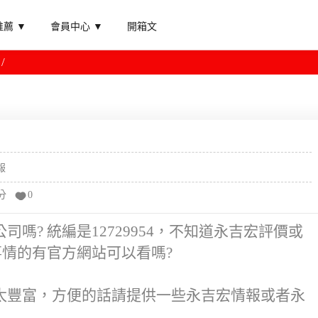
薦 ▼
會員中心 ▼
開箱文
報
分
0
嗎? 統編是12729954，不知道永吉宏評價或
事情的有官方網站可以看嗎?
太豐富，方便的話請提供一些永吉宏情報或者永