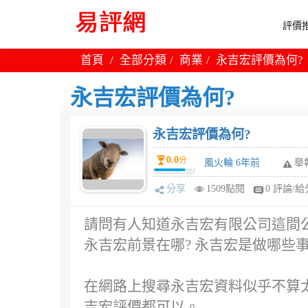
評價推
首頁
全部分類
商業
永吉宏評價為何?
永吉宏評價為何?
永吉宏評價為何?
0.0
分
風火輪 6年前
舉
分享
1509點閱
0 評論/給
請問有人知道永吉宏有限公司這間公司
永吉宏前景在哪? 永吉宏是做哪些
在網路上搜尋永吉宏資料似乎不算
吉宏評價都可以。