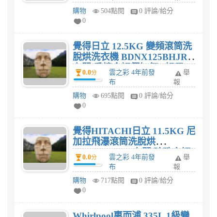
購物
504點閱
0 評論/給分
0
覺得日立 12.5KG 變頻滾筒洗
脫烘洗衣機 BDNX125BHJR
右開 香檳金評價如何? 好用
0.0
雲之彩 4年前發
舉
分
嗎?
布
報
購物
695點閱
0 評論/給分
0
覺得HITACHI日立 11.5KG 尼
加拉飛瀑滾筒洗脫烘
BDSX115CJR 右開 珍珠白評
0.0
雲之彩 4年前發
舉
分
價如何? 好用嗎?
布
報
購物
717點閱
0 評論/給分
0
Whirlpool惠而浦 335L 1級變