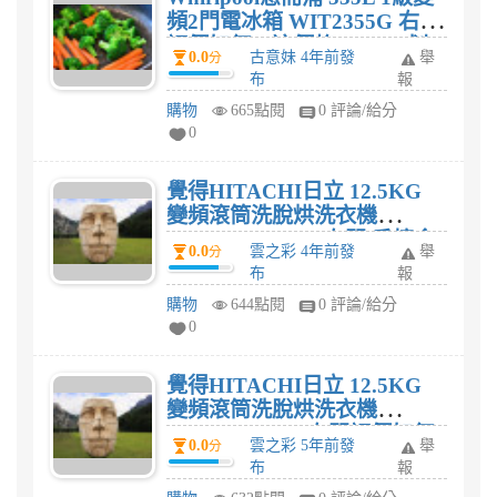
頻2門電冰箱 WIT2355G 右開
評價如何，這價格$18,888划
0.0
古意妹 4年前發
舉
分
算嗎?
布
報
購物
665點閱
0 評論/給分
0
覺得HITACHI日立 12.5KG
變頻滾筒洗脫烘洗衣機
BDNX125BHJR 右開 香檳金
0.0
雲之彩 4年前發
舉
分
評價如何? 好用嗎?
布
報
購物
644點閱
0 評論/給分
0
覺得HITACHI日立 12.5KG
變頻滾筒洗脫烘洗衣機
BDNX125BJR 右開評價如何?
0.0
雲之彩 5年前發
舉
分
好用嗎?
布
報