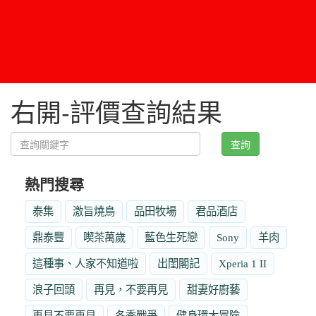
右開-評價查詢結果
查詢
熱門搜尋
泰集
激旨燒鳥
品田牧場
君品酒店
鼎泰豐
喫茶萬歲
藍色生死戀
Sony
羊肉
這種事、人家不知道啦
出閨閣記
Xperia 1 II
浪子回頭
再見，不要再見
甜妻好廚藝
再見不要再見
冬季戰爭
健身環大冒險