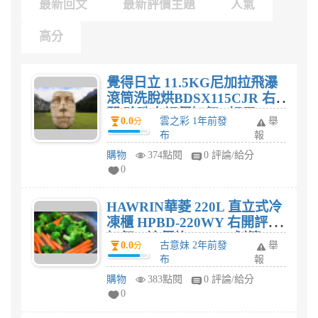
最新回文
最新評價主題
人氣
高分
覺得日立 11.5KG尼加拉飛瀑
滾筒洗脫烘BDSX115CJR 右
開 珍珠白評價如何? 好用
0.0
雲之彩 1年前發
舉
分
嗎?
布
報
購物
374點閱
0 評論/給分
0
HAWRIN華菱 220L 直立式冷
凍櫃 HPBD-220WY 右開評價
如何，這價格$12,900划算
0.0
古意妹 2年前發
舉
分
嗎?
布
報
購物
383點閱
0 評論/給分
0