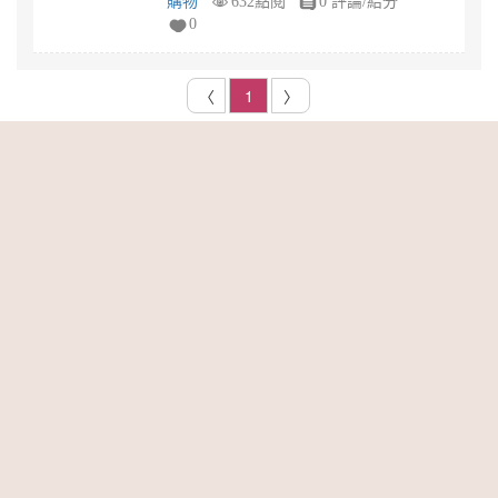
購物
632點閱
0 評論/給分
0
〈
1
〉