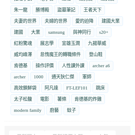
朱一龍
勝博殿
盜墓筆記
王者天下
夫妻的世界
夫婦的世界
愛的迫降
建國大業
建國
大業
samsung
與神同行
s20+
紅粉驚魂
展志學
宜雄玉潤
九揚華威
威均峰澤
怠惰魔王的轉職條件
登山鞋
肯德基
操作評價
人性課外課
archer a6
archer
1000
通天狄仁傑
軍師
高效鎖鮮袋
阿凡達
FT-LEF101
跳床
太子松馥
電影
薯條
肯德基的炸雞
modern family
廚藝
蚊子