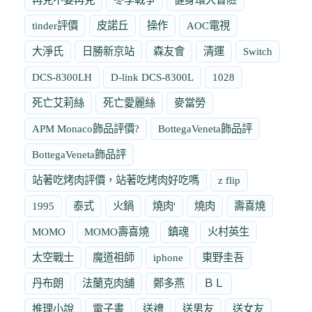
tinder評價
皮諾丘
操作
AOC電視
大淨氏
日勝新京站
森友會
清運
Switch
DCS-8300LH
D-link DCS-8300L
1028
死亡艾莉絲
死亡愛麗絲
麥當勞
APM Monaco飾品評價?
BottegaVeneta飾品評
BottegaVeneta飾品評
站著吃烤肉評價，站著吃烤肉好吃嗎
z flip
1995
泰式
火鍋
燒肉'
燒肉
壽喜燒
MOMO
MOMO壽喜燒
鎮魂
火村英生
太空戰士
魔道祖師
iphone
東野圭吾
丹布朗
法蘭克肉舖
鄭多燕
ＢＬ
推理小說
電子書
送禮
送男友
送女友