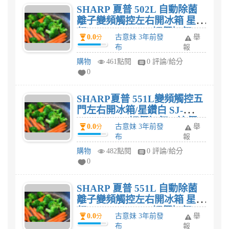
SHARP 夏普 502L 自動除菌
離子變頻觸控左右開冰箱 星鑽
紅 SJ-WX50ET-R評價如何，
0.0
古意妹 3年前發
舉
分
這價格$73,999划算嗎?
布
報
購物
461點閱
0 評論/給分
0
SHARP夏普 551L變頻觸控五
門左右開冰箱/星鑽白 SJ-
WX55ET-W評價如何，這價
0.0
古意妹 3年前發
舉
分
格$86,900划算嗎?
布
報
購物
482點閱
0 評論/給分
0
SHARP 夏普 551L 自動除菌
離子變頻觸控左右開冰箱 星鑽
紅 SJ-WX55ET-R評價如何，
0.0
古意妹 3年前發
舉
分
這價格$77,999划算嗎?
布
報