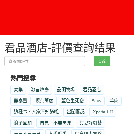
君品酒店-評價查詢結果
查詢
熱門搜尋
泰集
激旨燒鳥
品田牧場
君品酒店
鼎泰豐
喫茶萬歲
藍色生死戀
Sony
羊肉
這種事、人家不知道啦
出閨閣記
Xperia 1 II
浪子回頭
再見，不要再見
甜妻好廚藝
再見不要再見
冬季戰爭
健身環大冒險