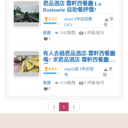
君品酒店 雲軒西餐廳 La
Rotisserie 自助餐評價?
3.5
atsusi 6年前回應
舉
分
GiGi
報
餐廳
1442點閱
4 評論/給分
1
有人去過君品酒店-雲軒西餐廳
嗎? 求君品酒店-雲軒西餐廳評
價?
0.0
angela茜 6年前發
舉
分
布
報
餐廳
1154點閱
0 評論/給分
0
〈
1
〉