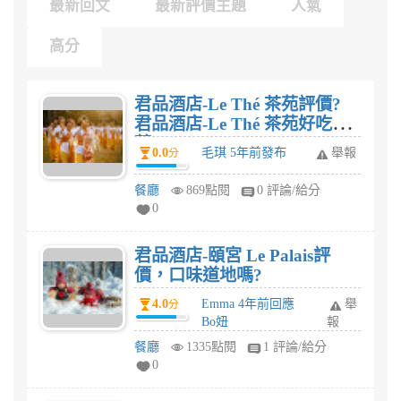
最新回文
最新評價主題
人氣
高分
君品酒店-Le Thé 茶苑評價?
君品酒店-Le Thé 茶苑好吃推
薦?
0.0
毛琪 5年前發布
舉報
分
餐廳
869點閱
0 評論/給分
0
君品酒店-頤宮 Le Palais評
價，口味道地嗎?
4.0
Emma 4年前回應
舉
分
Bo妞
報
餐廳
1335點閱
1 評論/給分
0