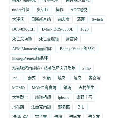
tinder評價
皮諾丘
操作
AOC電視
大淨氏
日勝新京站
森友會
清運
Switch
DCS-8300LH
D-link DCS-8300L
1028
死亡艾莉絲
死亡愛麗絲
麥當勞
APM Monaco飾品評價?
BottegaVeneta飾品評
BottegaVeneta飾品評
站著吃烤肉評價，站著吃烤肉好吃嗎
z flip
1995
泰式
火鍋
燒肉'
燒肉
壽喜燒
MOMO
MOMO壽喜燒
鎮魂
火村英生
太空戰士
魔道祖師
iphone
東野圭吾
丹布朗
法蘭克肉舖
鄭多燕
ＢＬ
推理小說
電子書
送禮
送男友
送女友