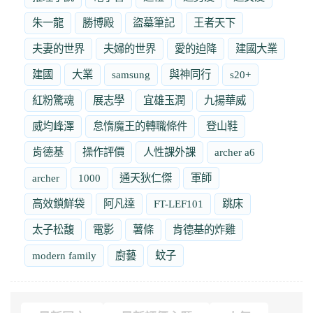
朱一龍
勝博殿
盜墓筆記
王者天下
夫妻的世界
夫婦的世界
愛的迫降
建國大業
建國
大業
samsung
與神同行
s20+
紅粉驚魂
展志學
宜雄玉潤
九揚華威
威均峰澤
怠惰魔王的轉職條件
登山鞋
肯德基
操作評價
人性課外課
archer a6
archer
1000
通天狄仁傑
軍師
高效鎖鮮袋
阿凡達
FT-LEF101
跳床
太子松馥
電影
薯條
肯德基的炸雞
modern family
廚藝
蚊子