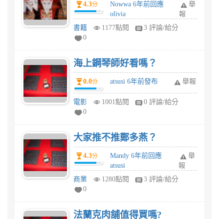
4.3
Nowwa 6年前回應
舉
分
olivia
報
書籍
1177點閱
3 評論/給分
0
海上鋼琴師好看嗎？
0.0
atsusi 6年前發布
舉報
分
電影
1001點閱
0 評論/給分
0
大家推不推鄭多燕？
4.3
Mandy 6年前回應
舉
分
atsusi
報
商業
1280點閱
3 評論/給分
0
法蘭克肉舖值得買嗎?