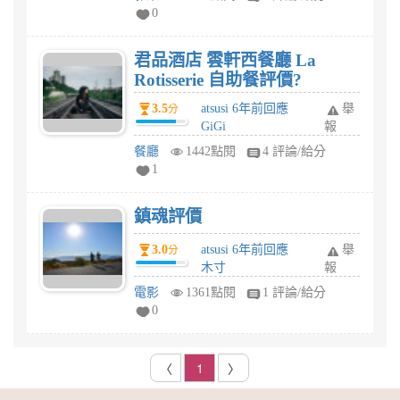
0
君品酒店 雲軒西餐廳 La
Rotisserie 自助餐評價?
3.5
atsusi 6年前回應
舉
分
GiGi
報
餐廳
1442點閱
4 評論/給分
1
鎮魂評價
3.0
atsusi 6年前回應
舉
分
木寸
報
電影
1361點閱
1 評論/給分
0
〈
1
〉