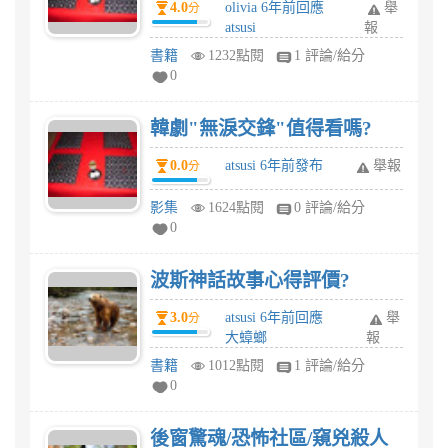
4.0
olivia 6年前回應
舉
分
atsusi
報
書籍
1232點閱
1 評論/給分
0
韓劇"無淚交鋒"值得看嗎?
0.0
atsusi 6年前發布
舉報
分
影集
1624點閱
0 評論/給分
0
波斯神話故事心得評價?
3.0
atsusi 6年前回應
舉
分
大蟑螂
報
書籍
1012點閱
1 評論/給分
0
後窗驚魂/恐怖社區/窺兇殺人