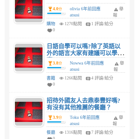
4.0
olivia 6年前回應
舉
分
atsusi
報
購物
1270點閱
1 評論/給分
0
日語自學可以嗎?除了英語以
外的語言大家有建議可以學甚
麼?
3.8
Nowwa 6年前回應
舉
分
atsusi
報
書籍
1266點閱
4 評論/給分
0
招待外國友人去鼎泰豐好嗎?
有沒有其他推薦的餐廳？
3.9
Toku 6年前回應
舉
分
atsusi
報
餐廳
1316點閱
7 評論/給分
0