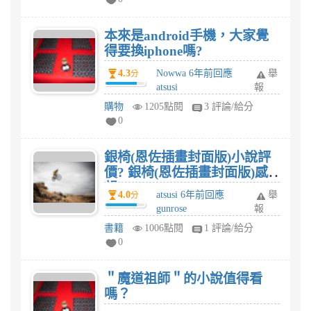
本來是android手機，大家覺
得要換iphone嗎?
4.3
Nowwa 6年前回應
舉
分
atsusi
報
購物
1205點閱
3 評論/給分
0
銀椅(恩佐插畫封面版)小說評
價? 銀椅(恩佐插畫封面版)感
想?
4.0
atsusi 6年前回應
舉
分
gunrose
報
書籍
1006點閱
1 評論/給分
0
＂魔道祖師＂的小說值得看
嗎？