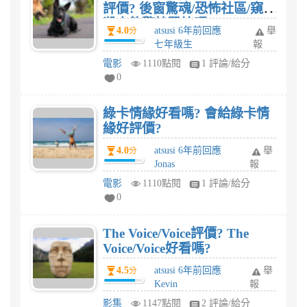
評價? 後窗驚魂/恐怖社區/窺兇
殺人夠驚悚恐怖嗎?
4.0
atsusi 6年前回應
舉
分
七年級生
報
電影
1110點閱
1 評論/給分
0
綠卡情緣好看嗎? 會給綠卡情
緣好評價?
4.0
atsusi 6年前回應
舉
分
Jonas
報
電影
1110點閱
1 評論/給分
0
The Voice/Voice評價? The
Voice/Voice好看嗎?
4.5
atsusi 6年前回應
舉
分
Kevin
報
影集
1147點閱
2 評論/給分