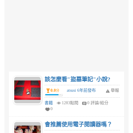
該怎麼看"盜墓筆記"小說?
0.0
atsusi 6年前發布
舉報
分
書籍
1283點閱
0 評論/給分
0
會推薦使用電子閱讀器嗎？