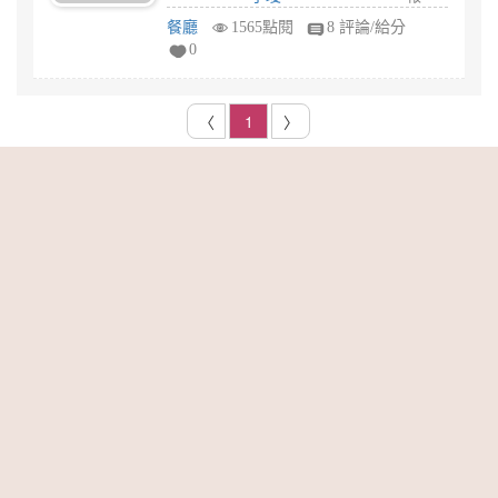
餐廳
1565點閱
8 評論/給分
0
〈
1
〉