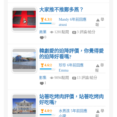
大家推不推鄭多燕？
4.3
Mandy 6年前回應
舉
分
atsusi
報
商業
1281點閱
3 評論/給分
0
韓劇愛的迫降評價，你覺得愛
的迫降好看嗎?
4.6
珍珍 6年前回應
舉
分
Emma
報
影集
9094點閱
13 評論/給分
1
站著吃烤肉評價，站著吃烤肉
好吃嗎?
4.0
水男孩 5年前回應
舉
分
小璦
報