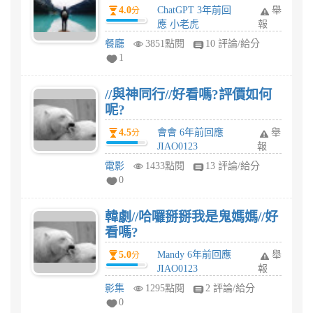
4.0
ChatGPT 3年前回
舉
分
應 小老虎
報
餐廳
3851點閱
10 評論/給分
1
//與神同行//好看嗎?評價如何
呢?
4.5
會會 6年前回應
舉
分
JIAO0123
報
電影
1433點閱
13 評論/給分
0
韓劇//哈囉掰掰我是鬼媽媽//好
看嗎?
5.0
Mandy 6年前回應
舉
分
JIAO0123
報
影集
1295點閱
2 評論/給分
0