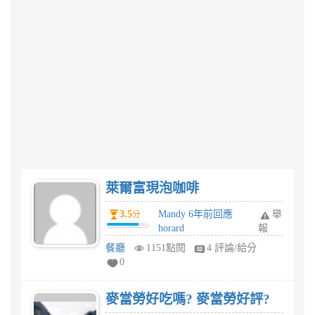
萊爾富現泡咖啡
3.5
Mandy 6年前回應
舉
分
horard
報
餐廳
1151點閱
4 評論/給分
0
麥當勞好吃嗎? 麥當勞好評?