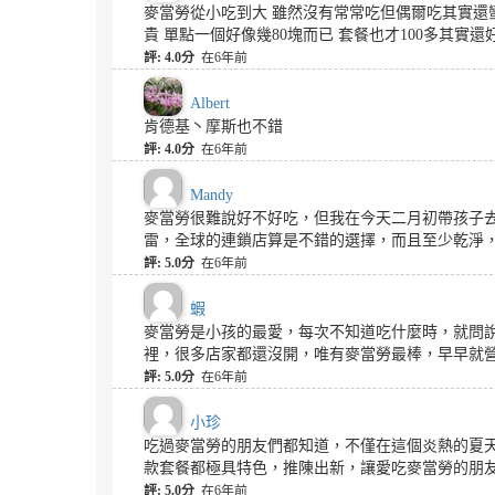
麥當勞從小吃到大 雖然沒有常常吃但偶爾吃其實還
貴 單點一個好像幾80塊而已 套餐也才100多其實還
評: 4.0分
在6年前
Albert
肯德基丶摩斯也不錯
評: 4.0分
在6年前
Mandy
麥當勞很難說好不好吃，但我在今天二月初帶孩子
雷，全球的連鎖店算是不錯的選擇，而且至少乾淨
評: 5.0分
在6年前
蝦
麥當勞是小孩的最愛，每次不知道吃什麼時，就問
裡，很多店家都還沒開，唯有麥當勞最棒，早早就
評: 5.0分
在6年前
小珍
吃過麥當勞的朋友們都知道，不僅在這個炎熱的夏
款套餐都極具特色，推陳出新，讓愛吃麥當勞的朋
評: 5.0分
在6年前