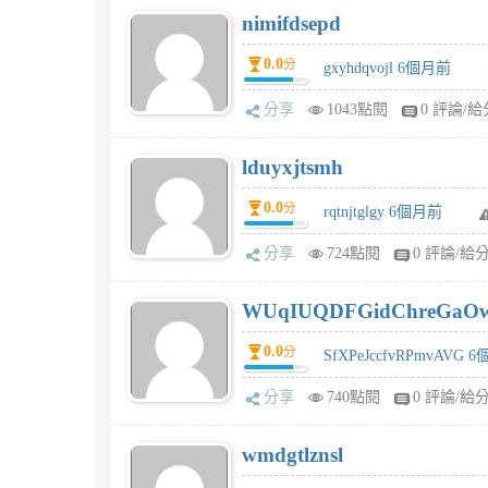
nimifdsepd
0.0
分
gxyhdqvojl 6個月前
分享
1043點閱
0 評論/給
lduyxjtsmh
0.0
分
rqtnjtglgy 6個月前
分享
724點閱
0 評論/給
WUqIUQDFGidChreGaO
0.0
分
SfXPeJccfvRPmvAVG 
分享
740點閱
0 評論/給
wmdgtlznsl