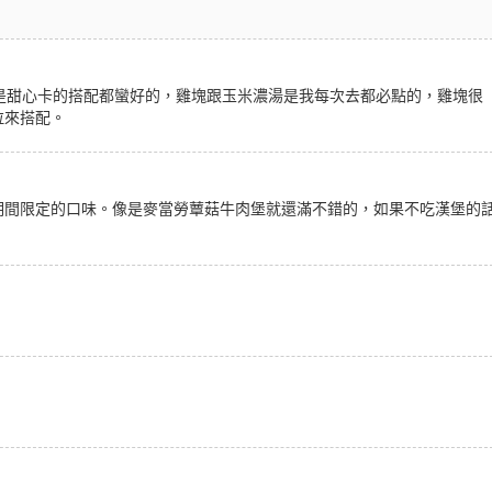
合或是甜心卡的搭配都蠻好的，雞塊跟玉米濃湯是我每次去都必點的，雞塊很
拉來搭配。
期間限定的口味。像是麥當勞蕈菇牛肉堡就還滿不錯的，如果不吃漢堡的