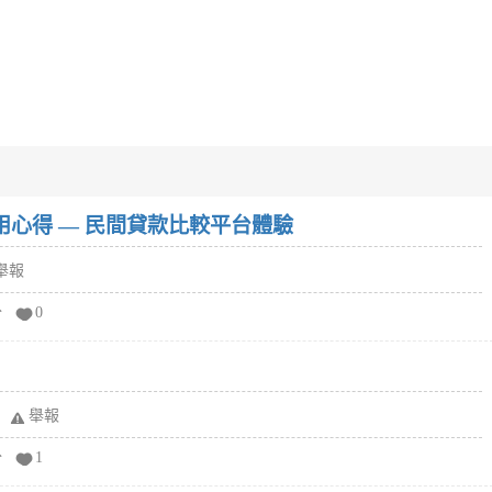
w）使用心得 — 民間貸款比較平台體驗
舉報
分
0
舉報
分
1