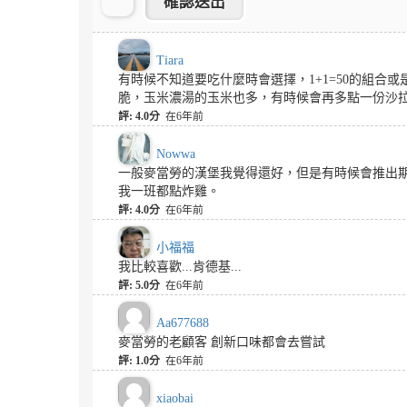
Tiara
有時候不知道要吃什麼時會選擇，1+1=50的組
脆，玉米濃湯的玉米也多，有時候會再多點一份沙
評: 4.0分
在6年前
Nowwa
一般麥當勞的漢堡我覺得還好，但是有時候會推出
我一班都點炸雞。
評: 4.0分
在6年前
小福福
我比較喜歡...肯德基...
評: 5.0分
在6年前
Aa677688
麥當勞的老顧客 創新口味都會去嘗試
評: 1.0分
在6年前
xiaobai