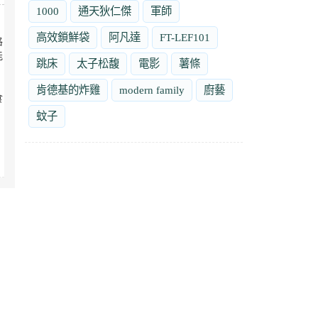
1000
通天狄仁傑
軍師
高效鎖鮮袋
阿凡達
FT-LEF101
格
能
跳床
太子松馥
電影
薯條
肯德基的炸雞
modern family
廚藝
食
蚊子