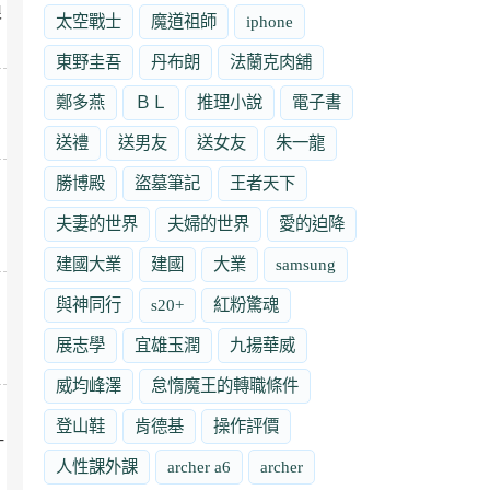
很
太空戰士
魔道祖師
iphone
東野圭吾
丹布朗
法蘭克肉舖
鄭多燕
ＢＬ
推理小說
電子書
送禮
送男友
送女友
朱一龍
勝博殿
盜墓筆記
王者天下
夫妻的世界
夫婦的世界
愛的迫降
建國大業
建國
大業
samsung
與神同行
s20+
紅粉驚魂
展志學
宜雄玉潤
九揚華威
威均峰澤
怠惰魔王的轉職條件
登山鞋
肯德基
操作評價
一
人性課外課
archer a6
archer