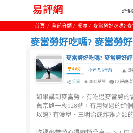
評價推
首頁
全部分類
餐廳
麥當勞好吃嗎? 麥
麥當勞好吃嗎? 麥當勞好
麥當勞好吃嗎? 麥當勞好評
4.0
分
小老虎 6年前
舉
分享
3843點閱
10 評論/
如果講到麥當勞，有吃過麥當勞的會
舊宗路一段128號，有用餐過的給
以選? 有漢堡、三明治或炸雞之類的
吃過麥當勞心得麻煩分享一下，如