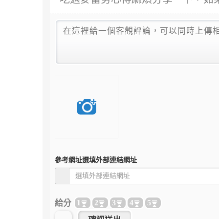
參考網址
選填外部連結網址
給分
1
2
3
4
5