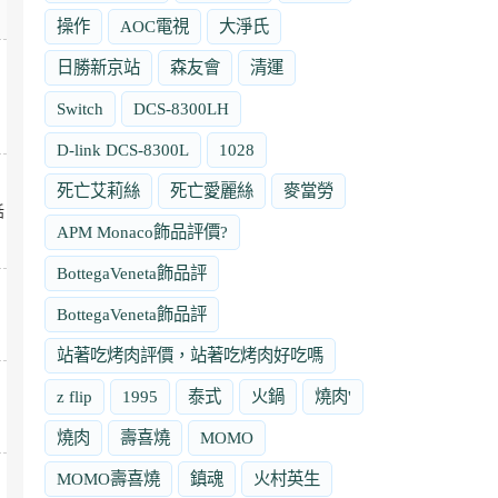
操作
AOC電視
大淨氏
日勝新京站
森友會
清運
Switch
DCS-8300LH
D-link DCS-8300L
1028
死亡艾莉絲
死亡愛麗絲
麥當勞
話
APM Monaco飾品評價?
BottegaVeneta飾品評
BottegaVeneta飾品評
站著吃烤肉評價，站著吃烤肉好吃嗎
z flip
1995
泰式
火鍋
燒肉'
燒肉
壽喜燒
MOMO
MOMO壽喜燒
鎮魂
火村英生