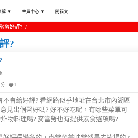
薦 ▼
會員中心 ▼
開箱文
當勞好評?
評?
?
報
給分
1
不會給好評? 看網路似乎地址在台北市內湖區
個意見出個聲好嗎? 好不好吃呢，有哪些菜單可
炸物料理嗎? 麥當勞也有提供素食選項嗎?
果好評還蠻多的，麥當勞美味當然是去捧場的。