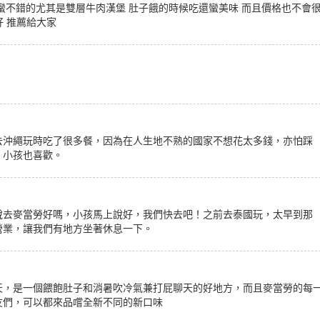
蠻不錯的尤其是雙層牛肉漢堡 肚子餓的時候吃還蠻美味 而且價格也不會
好 推薦給大家
去沖繩玩時吃了很多餐，因為在人生地不熟的國家不想花太多錢，亦怕踩
，小孩也喜歡。
說去麥當勞好嗎，小孩馬上說好，我們快去吧！之前去泰國玩，太早到那
營業，讓我們有地方坐著休息一下。
天，是一個餵飽肚子和消暑吹冷氣兼打屁聊天的好地方，而且麥當勞的每
友們，可以都來品嚐全新不同的新口味