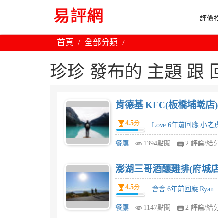
評價推
首頁
全部分類
珍珍 發布的 主題 跟 回
肯德基 KFC(板橋埔墘店)
4.5
分
Love 6年前回應 小老
餐廳
1394點閱
2 評論/給
澎湖三哥酒釀雞排(府城店
4.5
分
會會 6年前回應 Ryan
餐廳
1147點閱
2 評論/給