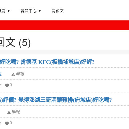
薦 ▼
會員中心 ▼
開箱文
文 (5)
好吃嗎? 肯德基 KFC(板橋埔墘店)好評?
虎
舉報
分
0
)評價? 覺得澎湖三哥酒釀雞排(府城店)好吃嗎?
舉報
分
0