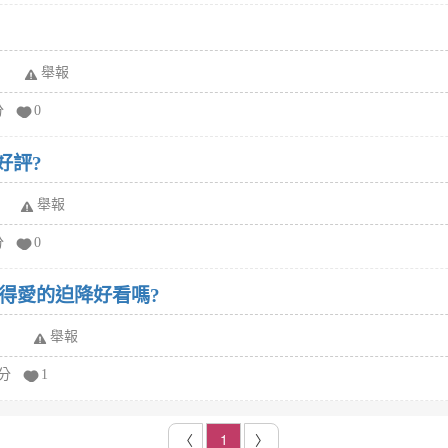
舉報
分
0
好評?
舉報
分
0
得愛的迫降好看嗎?
舉報
給分
1
〈
1
〉