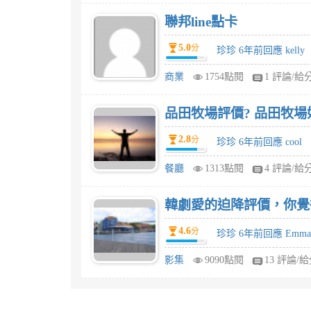
聯邦line點卡
5.0
分
珍珍 6年前回應 kelly
商業
1754點閱
1 評論/給
品田牧場評價? 品田牧場
2.8
分
珍珍 6年前回應 cool
餐廳
1313點閱
4 評論/給
韓劇愛的迫降評價，你覺
4.6
分
珍珍 6年前回應 Emma
影集
9090點閱
13 評論/