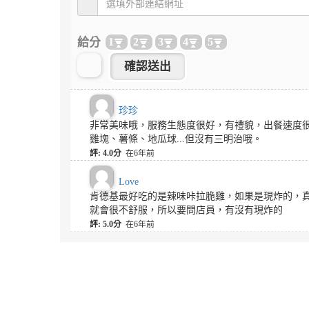
給分
1
2
3
4
5
珍珍
非常美味哦，服務生態度很好，有禮貌，出餐速度
雞塊、薯條、地瓜球...但沒有三明治哦。
評: 4.0分
在6年前
Love
肯德基最好吃的是辣味咔拉脆雞，如果是現炸的，
就會很不舒服，所以要問店員，有沒有現炸的
評: 5.0分
在6年前