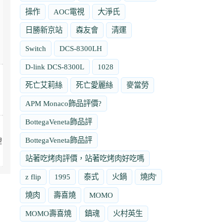
操作
AOC電視
大淨氏
日勝新京站
森友會
清運
Switch
DCS-8300LH
D-link DCS-8300L
1028
死亡艾莉絲
死亡愛麗絲
麥當勞
、
APM Monaco飾品評價?
BottegaVeneta飾品評
BottegaVeneta飾品評
裡
站著吃烤肉評價，站著吃烤肉好吃嗎
z flip
1995
泰式
火鍋
燒肉'
燒肉
壽喜燒
MOMO
MOMO壽喜燒
鎮魂
火村英生