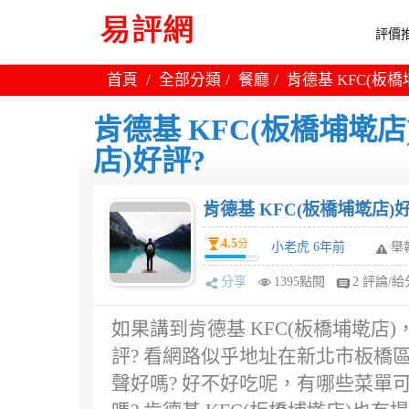
評價推
首頁
全部分類
餐廳
肯德基 KFC(板橋
肯德基 KFC(板橋埔墘店
店)好評?
肯德基 KFC(板橋埔墘店)好
4.5
分
小老虎 6年前
舉
分享
1395點閱
2 評論/給
如果講到肯德基 KFC(板橋埔墘店)
評? 看網路似乎地址在新北市板橋
聲好嗎? 好不好吃呢，有哪些菜單