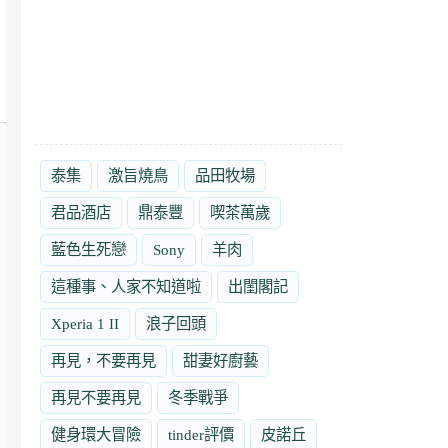
泰集
激旨燒鳥
品田牧場
君品酒店
鼎泰豐
喫茶萬歲
藍色生死戀
Sony
羊肉
這種事、人家不知道啦
出閨閣記
Xperia 1 II
浪子回頭
再見，不要再見
甜妻好廚藝
再見不要再見
冬季戰爭
健身環大冒險
tinder評價
皮諾丘