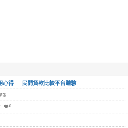
w）使用心得 — 民間貸款比較平台體驗
舉報
分
0