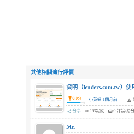
其他相關流行評價
貸明（lenders.com.t
0.0
分
小黃蜂 1個月前
分享
193點閱
0 評論/給
Mr.