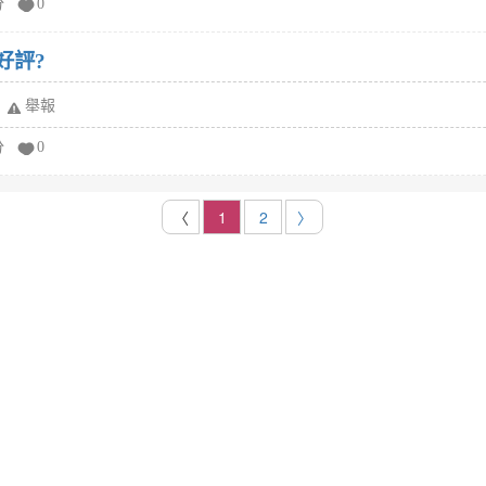
分
0
好評?
舉報
分
0
〈
1
2
〉