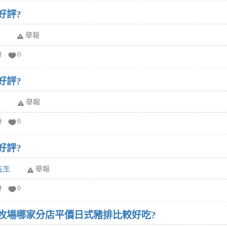
好評?
舉報
分
0
好評?
l
舉報
分
0
好評?
先生
舉報
分
0
田牧場哪家分店平價日式豬排比較好吃?