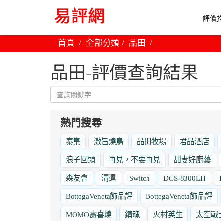
評價推
首頁
全部分類
品田
品田-評價查詢結果
熱門搜尋
泰集
激旨燒鳥
品田牧場
君品酒店
浪子回頭
再見，不要再見
甜妻好廚藝
森友會
清運
Switch
DCS-8300LH
BottegaVeneta飾品評
BottegaVeneta飾品評
MOMO壽喜燒
鎮魂
火村英生
太空戰