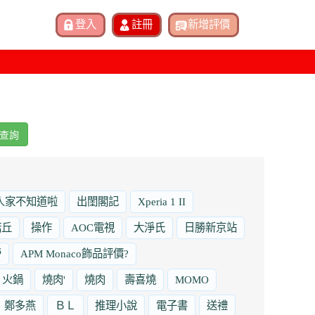
查詢
人家不知道啦
出閨閣記
Xperia 1 II
諾丘
操作
AOC電視
大淨氏
日勝新京站
勞
APM Monaco飾品評價?
火鍋
燒肉'
燒肉
壽喜燒
MOMO
鄭多燕
ＢＬ
推理小說
電子書
送禮