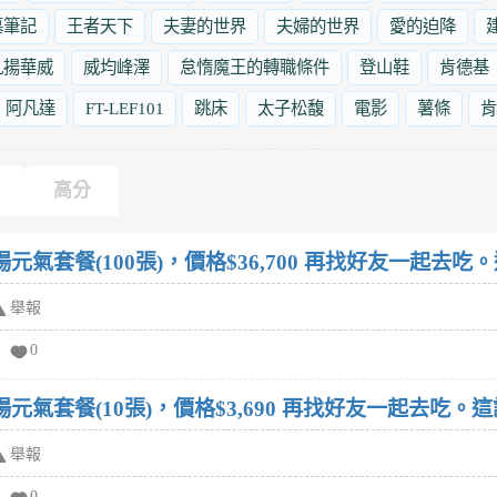
墓筆記
王者天下
夫妻的世界
夫婦的世界
愛的迫降
九揚華威
威均峰澤
怠惰魔王的轉職條件
登山鞋
肯德基
阿凡達
FT-LEF101
跳床
太子松馥
電影
薯條
肯
高分
元氣套餐(100張)，價格$36,700 再找好友一起去
舉報
0
元氣套餐(10張)，價格$3,690 再找好友一起去吃。
舉報
0