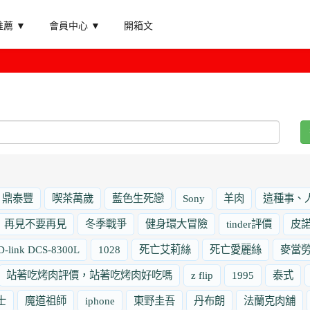
薦 ▼
會員中心 ▼
開箱文
鼎泰豐
喫茶萬歲
藍色生死戀
Sony
羊肉
這種事、
再見不要再見
冬季戰爭
健身環大冒險
tinder評價
皮
D-link DCS-8300L
1028
死亡艾莉絲
死亡愛麗絲
麥當
站著吃烤肉評價，站著吃烤肉好吃嗎
z flip
1995
泰式
士
魔道祖師
iphone
東野圭吾
丹布朗
法蘭克肉舖