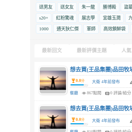
送男友
送女友
朱一龍
勝博殿
盜
s20+
紅粉驚魂
展志學
宜雄玉潤
1000
通天狄仁傑
軍師
高效鎖鮮袋
最新回文
最新評價主題
人氣
想去買(王品集團)品田牧場
0.0
分
大衛 4年前發布
餐廳
867點閱
0 評論/給分
想去買(王品集團)品田牧場
0.0
分
大衛 4年前發布
餐廳
810點閱
0 評論/給分