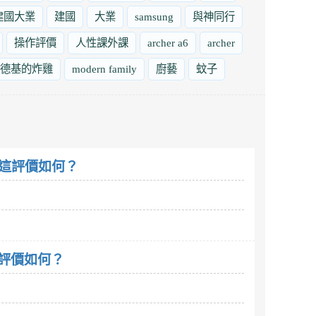
建國大業
建國
大業
samsung
與神同行
操作評價
人性課外課
archer a6
archer
德基的炸雞
modern family
廚藝
蚊子
吃。這評價如何？
這評價如何？