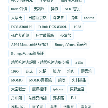
tinder評價
皮諾丘
操作
AOC電視
大淨氏
日勝新京站
森友會
清運
Switch
DCS-8300LH
D-link DCS-8300L
1028
死亡艾莉絲
死亡愛麗絲
麥當勞
APM Monaco飾品評價?
BottegaVeneta飾品評
BottegaVeneta飾品評
站著吃烤肉評價，站著吃烤肉好吃嗎
z flip
1995
泰式
火鍋
燒肉'
燒肉
壽喜燒
MOMO
MOMO壽喜燒
鎮魂
火村英生
太空戰士
魔道祖師
iphone
東野圭吾
丹布朗
法蘭克肉舖
鄭多燕
ＢＬ
推理小說
電子書
送禮
送男友
送女友