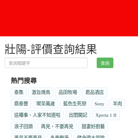
壯陽-評價查詢結果
查詢
熱門搜尋
泰集
激旨燒鳥
品田牧場
君品酒店
鼎泰豐
喫茶萬歲
藍色生死戀
Sony
羊肉
這種事、人家不知道啦
出閨閣記
Xperia 1 II
浪子回頭
再見，不要再見
甜妻好廚藝
再見不要再見
冬季戰爭
健身環大冒險