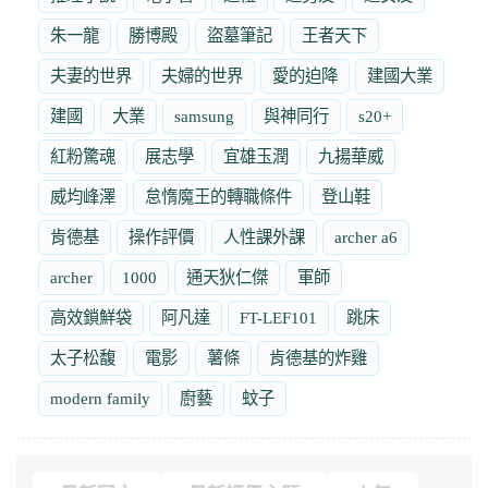
朱一龍
勝博殿
盜墓筆記
王者天下
夫妻的世界
夫婦的世界
愛的迫降
建國大業
建國
大業
samsung
與神同行
s20+
紅粉驚魂
展志學
宜雄玉潤
九揚華威
威均峰澤
怠惰魔王的轉職條件
登山鞋
肯德基
操作評價
人性課外課
archer a6
archer
1000
通天狄仁傑
軍師
高效鎖鮮袋
阿凡達
FT-LEF101
跳床
太子松馥
電影
薯條
肯德基的炸雞
modern family
廚藝
蚊子