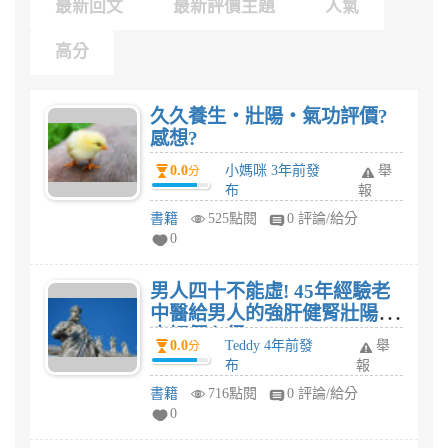
最新回文
最新評價主題
人氣
高分
久久養生・壯陽・氣功評價?
感想?
0.0
小媽咪 3年前發
舉
分
布
報
書籍
525點閱
0 評論/給分
0
男人四十不能虛! 45年經驗老
中醫給男人的強肝健腎壯陽指
南評價心得
0.0
Teddy 4年前發
舉
分
布
報
書籍
716點閱
0 評論/給分
0