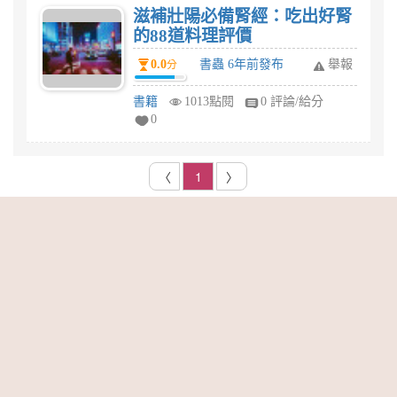
滋補壯陽必備腎經：吃出好腎
的88道料理評價
0.0
書蟲 6年前發布
舉報
分
書籍
1013點閱
0 評論/給分
0
〈
1
〉