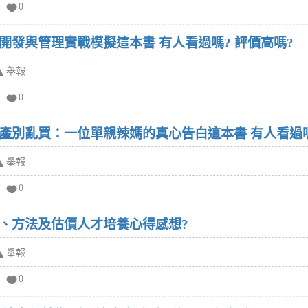
0
崧燁文化寫的中國房地產開發與管理實戰模擬這本書 有人看過嗎? 評價高嗎?
舉報
0
舉報
0
、方法及估價人才培養心得感想?
舉報
0