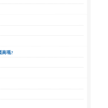
，東京房地產完全攻略這本書 有人看過嗎? 評價高嗎?