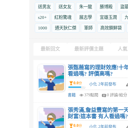
送男友
送女友
朱一龍
勝博殿
盜
s20+
紅粉驚魂
展志學
宜雄玉潤
1000
通天狄仁傑
軍師
高效鎖鮮袋
最新回文
最新評價主題
人氣
張甄薇寫的理財效應!十
看過嗎? 評價高嗎?
0.0
分
小化 2年前發布
書籍
379點閱
0 評論/給分
張秀滿,詹益豐寫的第一
0.0
分
小化 2年前發布