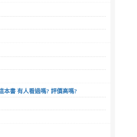
廖柏全,張典宏,方耀慶,李瑞欣,陳冠佑,陳達為寫的94狂：素人房地產快樂賺錢術這本書 有人看過嗎? 評價高嗎?