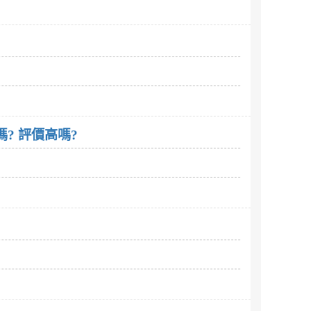
洪倩宜寫的錢難賺，房地產別亂買：一位單親辣媽的真心告白這本書 有人看過嗎? 評價高嗎?