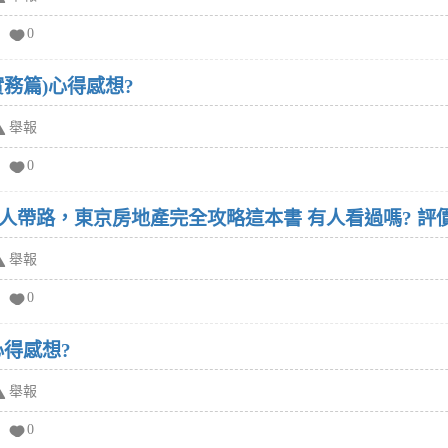
0
務篇)心得感想?
舉報
0
林彥宏寫的錢進日本：達人帶路
舉報
0
心得感想?
舉報
0