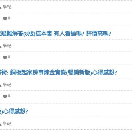
舉報
0
陳冠融,陳銘福寫的房地產疑難解答(8版)這本書 有人看過嗎? 評價高嗎?
舉報
0
術: 銅板起家房事煉金實錄(暢銷新版)心得感想?
舉報
0
)心得感想?
舉報