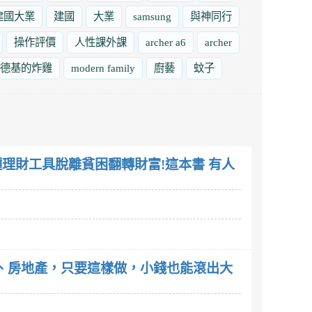
建國大業
建國
大業
samsung
與神同行
操作評價
人性課外課
archer a6
archer
德基的炸雞
modern family
廚藝
蚊子
理財工具脫離貧困翻轉財富!這本書 有人
、房地產，只要這樣做，小錢也能滾出大