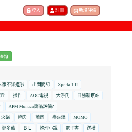
查詢
人家不知道啦
出閨閣記
Xperia 1 II
諾丘
操作
AOC電視
大淨氏
日勝新京站
勞
APM Monaco飾品評價?
火鍋
燒肉'
燒肉
壽喜燒
MOMO
鄭多燕
ＢＬ
推理小說
電子書
送禮