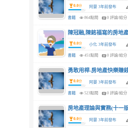
0.0
分
阿晏 3年前發布
書籍
864點閱
0 評論/給分
0.0
分
小化 3年前發布
書籍
451點閱
0 評論/給分
勇敢用桿-房地產快樂賺錢
0.0
分
阿晏 3年前發布
書籍
523點閱
0 評論/給分
房地產理論與實務(十一版
0.0
分
阿晏 3年前發布