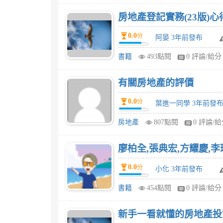
房地產登記實務(23版)心
0.0
分
阿晏 3年前發布
書籍
493點閱
0 評論/給分
有關房地產的評價
0.0
分
葉進一同學 3年前發
房地產
807點閱
0 評論/
0.0
分
小化 3年前發布
書籍
454點閱
0 評論/給分
新手一看就懂的房地產投