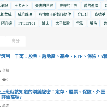
墓筆記
王者天下
夫妻的世界
夫婦的世界
愛的迫降
九揚華威
威均峰澤
怠惰魔王的轉職條件
登山鞋
肯德基
阿凡達
FT-LEF101
跳床
太子松馥
電影
薯條
肯
高分
年滾利一千萬：股票、房地產、基金、ETF、保險，5種
舉報
0
天上班就該知道的賺錢祕密：定存、股票、保險、外匯
財富!這本書 有人看過嗎? 評價高嗎?
舉報