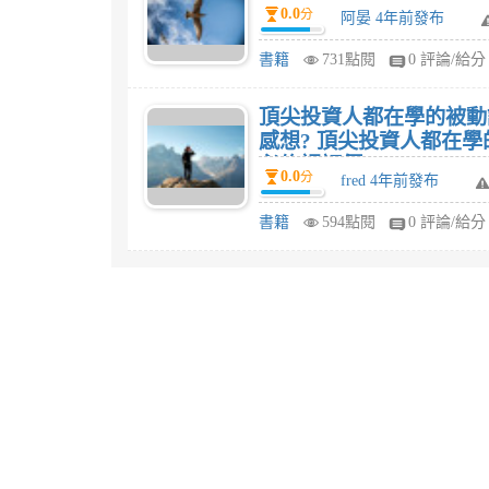
0.0
分
阿晏 4年前發布
書籍
731點閱
0 評論/給分
頂尖投資人都在學的被動
感想? 頂尖投資人都在
必修課評價?
0.0
分
fred 4年前發布
書籍
594點閱
0 評論/給分