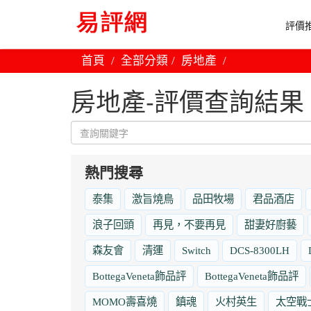
評價推
首頁
全部分類
房地產
房地產-評價查詢結果
熱門搜尋
泰集
激旨燒鳥
品田牧場
君品酒店
浪子回頭
再見，不要再見
甜妻好廚藝
森友會
清運
Switch
DCS-8300LH
BottegaVeneta飾品評
BottegaVeneta飾品評
MOMO壽喜燒
鎮魂
火村英生
太空戰