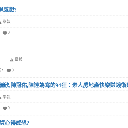
得感想?
舉報
0
布
舉報
給分
0
舉報
0
資心得感想?