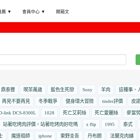
薦 ▼
會員中心 ▼
開箱文
鼎泰豐
喫茶萬歲
藍色生死戀
Sony
羊肉
這種事、
再見不要再見
冬季戰爭
健身環大冒險
tinder評價
皮
D-link DCS-8300L
1028
死亡艾莉絲
死亡愛麗絲
麥當
站著吃烤肉評價，站著吃烤肉好吃嗎
z flip
1995
泰式
士
魔道祖師
iphone
東野圭吾
丹布朗
法蘭克肉舖