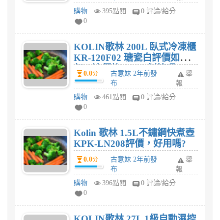
購物
395點閱
0 評論/給分
0
KOLIN歌林 200L 臥式冷凍櫃
KR-120F02 瑭瓷白評價如
何，這價格$8,001划算嗎?
0.0
古意妹 2年前發
舉
分
布
報
購物
461點閱
0 評論/給分
0
Kolin 歌林 1.5L不鏽鋼快煮壺
KPK-LN208評價，好用嗎?
0.0
古意妹 2年前發
舉
分
布
報
購物
396點閱
0 評論/給分
0
KOLIN歌林 27L 1級自動濕控