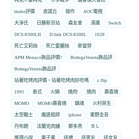
tinder評價
皮諾丘
操作
AOC電視
大淨氏
日勝新京站
森友會
清運
Switch
DCS-8300LH
D-link DCS-8300L
1028
死亡艾莉絲
死亡愛麗絲
麥當勞
APM Monaco飾品評價?
BottegaVeneta飾品評
BottegaVeneta飾品評
站著吃烤肉評價，站著吃烤肉好吃嗎
z flip
1995
泰式
火鍋
燒肉'
燒肉
壽喜燒
MOMO
MOMO壽喜燒
鎮魂
火村英生
太空戰士
魔道祖師
iphone
東野圭吾
丹布朗
法蘭克肉舖
鄭多燕
ＢＬ
推理小說
電子書
送禮
送男友
送女友