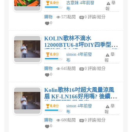
0.0
古意妹 4年前發
舉
分
布
報
購物
575點閱
0 評論/給分
0
KOLIN歌林不滴水
12000BTU6-8坪DIY四季型冷/
暖移動式空調(KD-301M05)好
0.0
simon 4年前發
舉
分
用嗎? 後續維修保固服務難易
布
報
度?
購物
645點閱
0 評論/給分
0
Kolin歌林16吋超大風量涼風
扇 KF-LN166好用嗎? 後續維
修保固服務難易度?
0.0
simon 4年前發
舉
分
布
報
購物
680點閱
0 評論/給分
0