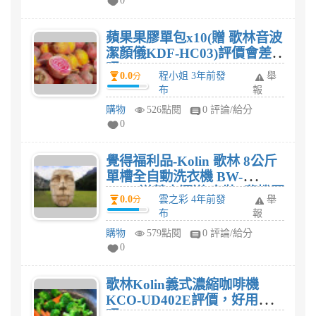
0
蘋果果膠單包x10(贈 歌林音波
潔顏儀KDF-HC03)評價會差
嗎?
0.0
程小姐 3年前發
舉
分
布
報
購物
526點閱
0 評論/給分
0
覺得福利品-Kolin 歌林 8公斤
單槽全自動洗衣機 BW-
8S01(送基本運送/安裝+舊機回
0.0
雲之彩 4年前發
舉
分
收)評價如何? 好用嗎?
布
報
購物
579點閱
0 評論/給分
0
歌林Kolin義式濃縮咖啡機
KCO-UD402E評價，好用
嗎?