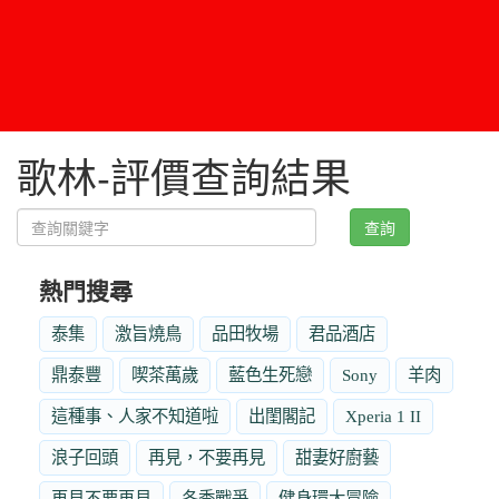
歌林-評價查詢結果
查詢
熱門搜尋
泰集
激旨燒鳥
品田牧場
君品酒店
鼎泰豐
喫茶萬歲
藍色生死戀
Sony
羊肉
這種事、人家不知道啦
出閨閣記
Xperia 1 II
浪子回頭
再見，不要再見
甜妻好廚藝
再見不要再見
冬季戰爭
健身環大冒險