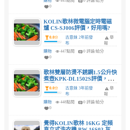
購物
445點閱
0 評論/給分
0
KOLIN歌林微電腦定時電磁
爐 CS-SJ006評價，好用嗎?
0.0
古意妹 2年前發
舉
分
布
報
購物
447點閱
0 評論/給分
0
歌林雙層防燙不銹鋼1.5公升快
煮壺KPK-DL1502S評價，好
用嗎?
0.0
古意妹 3年前發
舉
分
布
報
購物
448點閱
0 評論/給分
0
覺得KOLIN歌林 16KG 定頻
直立式洗衣機 BW-16S03 灰評