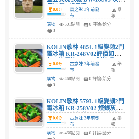
價如何? 好用嗎?
0.0
雲之彩 3年前發
舉
分
布
報
購物
501點閱
0 評論/給分
0
KOLIN歌林 485L 1級變頻2門
電冰箱 KR-248V02評價如
何，這價格$23,703划算嗎?
0.0
古意妹 3年前發
舉
分
布
報
購物
468點閱
0 評論/給分
0
KOLIN歌林 579L 1級變頻2門
電冰箱 KR-258V02 燦銀灰評
價如何，這價格$27,455划算
0.0
古意妹 3年前發
舉
分
嗎?
布
報
購物
466點閱
0 評論/給分