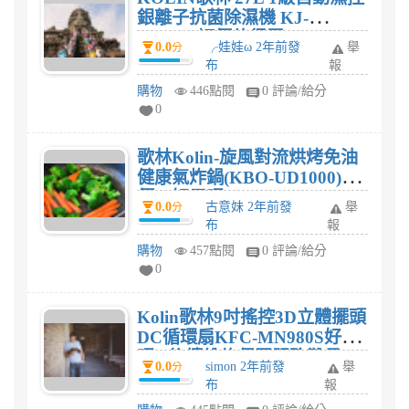
銀離子抗菌除濕機 KJ-
A2711B評價值得買?
0.0
╭娃娃ω 2年前發
舉
分
布
報
購物
446點閱
0 評論/給分
0
歌林Kolin-旋風對流烘烤免油
健康氣炸鍋(KBO-UD1000)評
價，好用嗎?
0.0
古意妹 2年前發
舉
分
布
報
購物
457點閱
0 評論/給分
0
Kolin歌林9吋搖控3D立體擺頭
DC循環扇KFC-MN980S好用
嗎? 後續維修保固服務難易
0.0
simon 2年前發
舉
分
度?
布
報