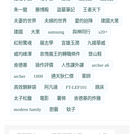
朱一龍
勝博殿
盜墓筆記
王者天下
夫妻的世界
夫婦的世界
愛的迫降
建國大業
建國
大業
samsung
與神同行
s20+
紅粉驚魂
展志學
宜雄玉潤
九揚華威
威均峰澤
怠惰魔王的轉職條件
登山鞋
肯德基
操作評價
人性課外課
archer a6
archer
1000
通天狄仁傑
軍師
高效鎖鮮袋
阿凡達
FT-LEF101
跳床
太子松馥
電影
薯條
肯德基的炸雞
modern family
廚藝
蚊子