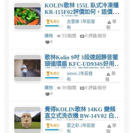
KOLIN歌林 155L 臥式冷凍櫃
KR-115F02評價如何，這價格
$7,059划算嗎?
0.0
古意妹 1年前發
舉
分
布
報
購物
332點閱
0 評論/給分
0
歌林Kolin 9吋 3段速超靜音擺
頭循環扇 KFC-UD934S好用
嗎? 後續維修保固服務難易
0.0
simon 2年前發
舉
分
度?
布
報
購物
393點閱
0 評論/給分
0
覺得KOLIN歌林 14KG 變頻
直立式洗衣機 BW-14V02 白評
價如何? 好用嗎?
0.0
雲之彩 2年前發
舉
分
布
報