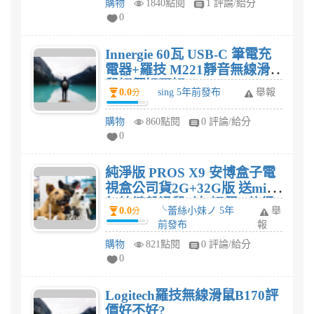
購物
1840點閱
1 評論/給分
0
Innergie 60瓦 USB-C 筆電充
電器+羅技 M221靜音無線滑
鼠評價好不好?
0.0
sing 5年前發布
舉報
分
購物
860點閱
0 評論/給分
0
純淨版 PROS X9 安博盒子電
視盒公司貨2G+32G版 送mini
無線鍵盤滑鼠 (速)評價? 值得
0.0
╰蕾絲小妹ノ 5年
舉
分
買嗎?
前發布
報
購物
821點閱
0 評論/給分
0
Logitech羅技無線滑鼠B170評
價好不好?