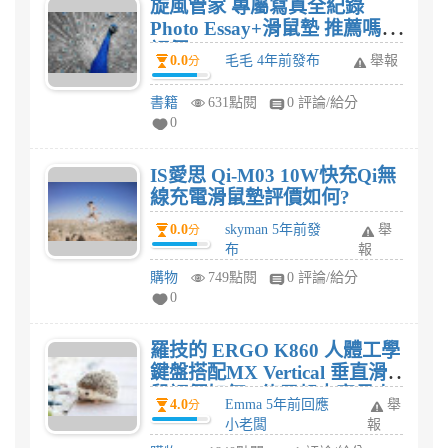
旋風管家 專屬寫真全紀錄
Photo Essay+滑鼠墊 推薦嗎?
評價?
0.0
毛毛 4年前發布
舉報
分
書籍
631點閱
0 評論/給分
0
IS愛思 Qi-M03 10W快充Qi無
線充電滑鼠墊評價如何?
0.0
skyman 5年前發
舉
分
布
報
購物
749點閱
0 評論/給分
0
羅技的 ERGO K860 人體工學
鍵盤搭配MX Vertical 垂直滑
鼠評價如何? 使用起來容易上
4.0
Emma 5年前回應
舉
分
手習慣嗎?
小老闆
報