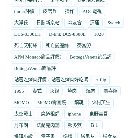
tinder評價
皮諾丘
操作
AOC電視
大淨氏
日勝新京站
森友會
清運
Switch
DCS-8300LH
D-link DCS-8300L
1028
死亡艾莉絲
死亡愛麗絲
麥當勞
APM Monaco飾品評價?
BottegaVeneta飾品評
BottegaVeneta飾品評
站著吃烤肉評價，站著吃烤肉好吃嗎
z flip
1995
泰式
火鍋
燒肉'
燒肉
壽喜燒
MOMO
MOMO壽喜燒
鎮魂
火村英生
太空戰士
魔道祖師
iphone
東野圭吾
丹布朗
法蘭克肉舖
鄭多燕
ＢＬ
推理小說
電子書
送禮
送男友
送女友