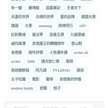
朱一龍
勝博殿
盜墓筆記
王者天下
夫妻的世界
夫婦的世界
愛的迫降
建國大業
建國
大業
samsung
與神同行
s20+
紅粉驚魂
展志學
宜雄玉潤
九揚華威
威均峰澤
怠惰魔王的轉職條件
登山鞋
肯德基
操作評價
人性課外課
archer a6
archer
1000
通天狄仁傑
軍師
高效鎖鮮袋
阿凡達
FT-LEF101
跳床
太子松馥
電影
薯條
肯德基的炸雞
modern family
廚藝
蚊子