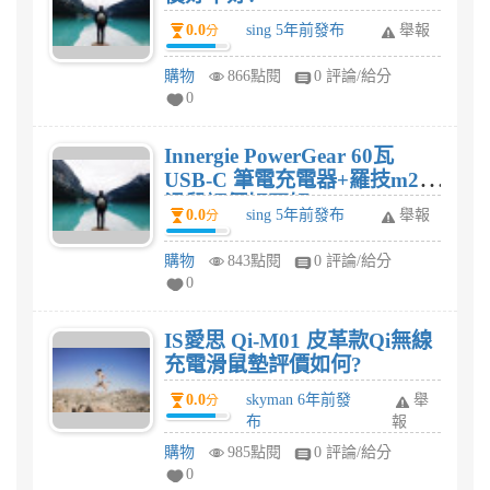
0.0
sing 5年前發布
舉報
分
購物
866點閱
0 評論/給分
0
Innergie PowerGear 60瓦
USB-C 筆電充電器+羅技m235
滑鼠評價好不好?
0.0
sing 5年前發布
舉報
分
購物
843點閱
0 評論/給分
0
IS愛思 Qi-M01 皮革款Qi無線
充電滑鼠墊評價如何?
0.0
skyman 6年前發
舉
分
布
報
購物
985點閱
0 評論/給分
0