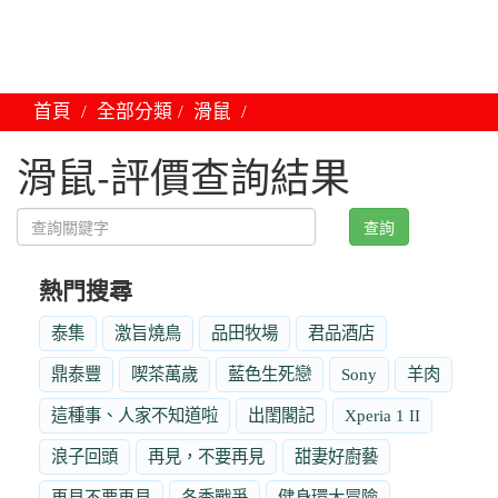
首頁
全部分類
滑鼠
滑鼠-評價查詢結果
查詢
熱門搜尋
泰集
激旨燒鳥
品田牧場
君品酒店
鼎泰豐
喫茶萬歲
藍色生死戀
Sony
羊肉
這種事、人家不知道啦
出閨閣記
Xperia 1 II
浪子回頭
再見，不要再見
甜妻好廚藝
再見不要再見
冬季戰爭
健身環大冒險