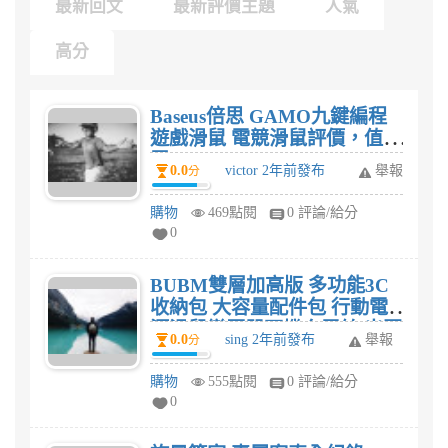
最新回文
最新評價主題
人氣
高分
Baseus倍思 GAMO九鍵編程
遊戲滑鼠 電競滑鼠評價，值得
買?
0.0
victor 2年前發布
舉報
分
購物
469點閱
0 評論/給分
0
BUBM雙層加高版 多功能3C
收納包 大容量配件包 行動電
源滑鼠變壓器耳機充電線 出國
0.0
sing 2年前發布
舉報
分
旅行旅遊評價好不好?
購物
555點閱
0 評論/給分
0