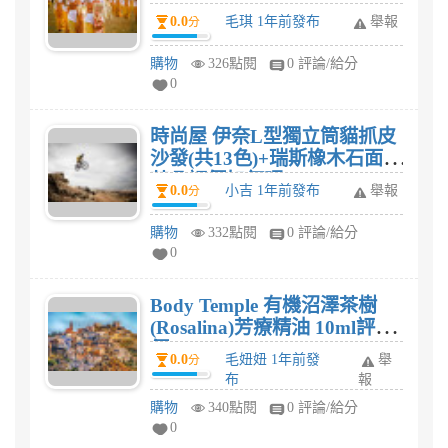
0.0
毛琪 1年前發布
舉報
分
購物
326點閱
0 評論/給分
0
時尚屋 伊奈L型獨立筒貓抓皮
沙發(共13色)+瑞斯橡木石面大
茶几評價如何呢?
0.0
小吉 1年前發布
舉報
分
購物
332點閱
0 評論/給分
0
Body Temple 有機沼澤茶樹
(Rosalina)芳療精油 10ml評
價?
0.0
毛妞妞 1年前發
舉
分
布
報
購物
340點閱
0 評論/給分
0