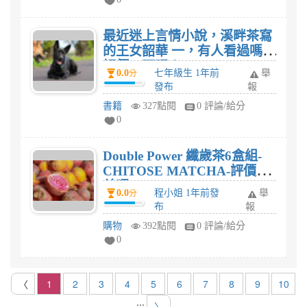
最近迷上言情小說，溪畔茶寫
的王女韶華 一，有人看過嗎？
評價一下吧！
0.0
七年級生 1年前
舉
分
發布
報
書籍
327點閱
0 評論/給分
0
Double Power 纖歲茶6盒組-
CHITOSE MATCHA-評價會
差嗎?
0.0
程小姐 1年前發
舉
分
布
報
購物
392點閱
0 評論/給分
0
〈
1
2
3
4
5
6
7
8
9
10
...
〉