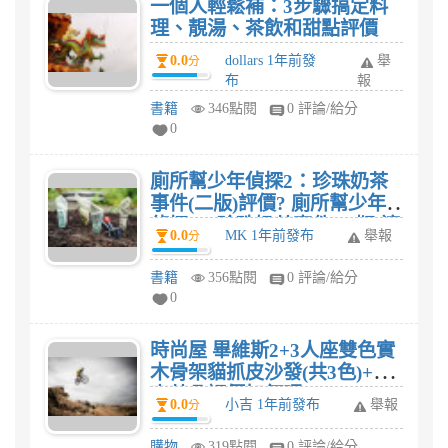
一個人輕鬆補：3步驟搞定料
理、靚湯、茶飲和甜點評價
0.0
dollars 1年前發
舉
分
布
報
書籍
346點閱
0 評論/給分
0
廁所幫少年偵探2：珍珠奶茶
事件(二版)評價? 廁所幫少年
偵探2：珍珠奶茶事件(二版)適
0.0
MK 1年前發布
舉報
分
合幾歲小朋友閱讀呢?
書籍
356點閱
0 評論/給分
0
時尚屋 畢維斯2+3人座雙色實
木骨架貓抓皮沙發(共3色)+本
森茶几評價如何呢?
0.0
小吉 1年前發布
舉報
分
購物
319點閱
0 評論/給分