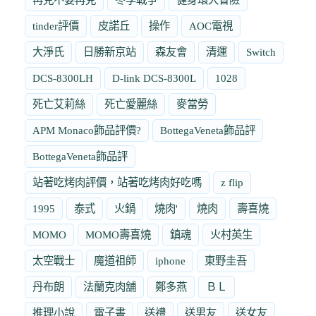
tinder評價
皮諾丘
操作
AOC電視
大淨氏
日勝新京站
森友會
清運
Switch
DCS-8300LH
D-link DCS-8300L
1028
死亡艾莉絲
死亡愛麗絲
麥當勞
APM Monaco飾品評價?
BottegaVeneta飾品評
BottegaVeneta飾品評
站著吃烤肉評價，站著吃烤肉好吃嗎
z flip
1995
泰式
火鍋
燒肉'
燒肉
壽喜燒
MOMO
MOMO壽喜燒
鎮魂
火村英生
太空戰士
魔道祖師
iphone
東野圭吾
丹布朗
法蘭克肉舖
鄭多燕
ＢＬ
推理小說
電子書
送禮
送男友
送女友