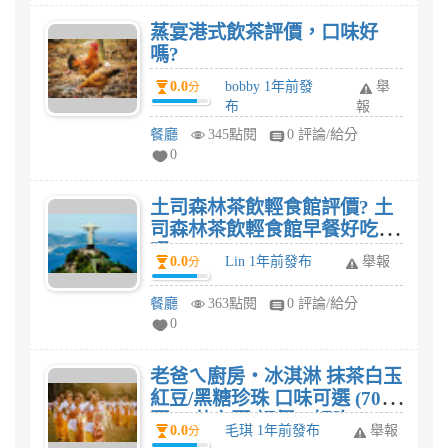
蒸宴港式飲茶評價，口味好
嗎?
0.0
bobby 1年前發
舉
分
布
報
餐廳
345點閱
0 評論/給分
0
土司森林茶飲輕食館評價? 土
司森林茶飲輕食館早餐好吃
嗎?
0.0
Lin 1年前發布
舉報
分
餐廳
363點閱
0 評論/給分
0
老爸ㄟ廚房‧冰淇淋 抹茶白玉
紅豆/黑糖珍珠 口味可選 (70g/
顆 ，共六顆)評價、好吃?
0.0
毛琪 1年前發布
舉報
分