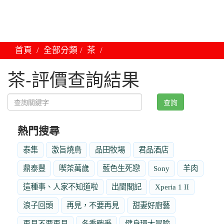
首頁
全部分類
茶
茶-評價查詢結果
查詢
熱門搜尋
泰集
激旨燒鳥
品田牧場
君品酒店
鼎泰豐
喫茶萬歲
藍色生死戀
Sony
羊肉
這種事、人家不知道啦
出閨閣記
Xperia 1 II
浪子回頭
再見，不要再見
甜妻好廚藝
再見不要再見
冬季戰爭
健身環大冒險