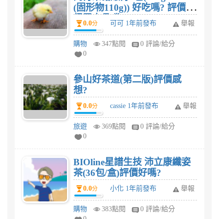
(固形物110g)) 好吃嗎? 評價值
得買來品嚐?
0.0
可可 1年前發布
舉報
分
購物
347點閱
0 評論/給分
0
參山好茶道(第二版)評價感
想?
0.0
cassie 1年前發布
舉報
分
旅遊
369點閱
0 評論/給分
0
BIOline星譜生技 沛立康纖姿
茶(36包/盒)評價好嗎?
0.0
小化 1年前發布
舉報
分
購物
383點閱
0 評論/給分
0