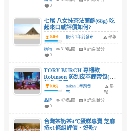
0
七尾 八女抹茶法蘭酥(68g) 吃
起來口感評價如何?
0.0
優格 1年前發布
舉報
分
購物
319點閱
0 評論/給分
0
TORY BURCH 專櫃款
Robinson 防刮皮革鍊帶包(奶
茶色)評價
0.0
taikan 1年前發
舉
分
布
報
品牌
474點閱
0 評論/給分
0
台灣茶奶茶4℃蛋糕專賣 芝麻
捲x1條組評價、好吃?