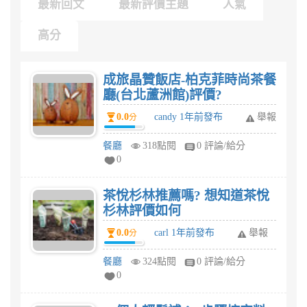
最新回文
最新評價主題
人氣
高分
成旅晶贊飯店-柏克菲時尚茶餐
廳(台北蘆洲館)評價?
0.0
candy 1年前發布
舉報
分
餐廳
318點閱
0 評論/給分
0
茶悅杉林推薦嗎? 想知道茶悅
杉林評價如何
0.0
carl 1年前發布
舉報
分
餐廳
324點閱
0 評論/給分
0