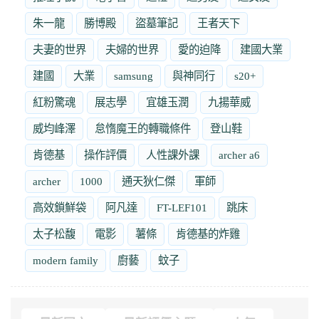
朱一龍
勝博殿
盜墓筆記
王者天下
夫妻的世界
夫婦的世界
愛的迫降
建國大業
建國
大業
samsung
與神同行
s20+
紅粉驚魂
展志學
宜雄玉潤
九揚華威
威均峰澤
怠惰魔王的轉職條件
登山鞋
肯德基
操作評價
人性課外課
archer a6
archer
1000
通天狄仁傑
軍師
高效鎖鮮袋
阿凡達
FT-LEF101
跳床
太子松馥
電影
薯條
肯德基的炸雞
modern family
廚藝
蚊子