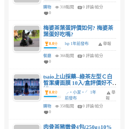
購物
318點閱
0 評論/給分
0
梅婆茶葉蛋評價如何? 梅婆茶
葉蛋好吃嗎?
0.0
lsp 1年前發布
舉報
分
餐廳
366點閱
0 評論/給分
0
tsaio上山採藥--綠茶左型Ｃ白
皙潔膚面膜 10入/盒評價好不
好?
0.0
╭。小潔。╯ 1年
舉
分
前發布
報
購物
358點閱
0 評論/給分
0
肉骨茶豬嫩骨4包(250g±10%