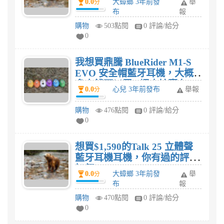
0.0
大蟑螂 3年前發
舉
分
你有過的評價如何?
布
報
購物
503點閱
0 評論/給分
0
我想買鼎騰 BlueRider M1-S
EVO 安全帽藍牙耳機，大概
多少錢可以買? 蝦皮拍賣有
0.0
心兒 3年前發布
舉報
分
嗎?
購物
476點閱
0 評論/給分
0
想買$1,590的Talk 25 立體聲
藍牙耳機耳機，你有過的評價
如何?
0.0
大蟑螂 3年前發
舉
分
布
報
購物
470點閱
0 評論/給分
0