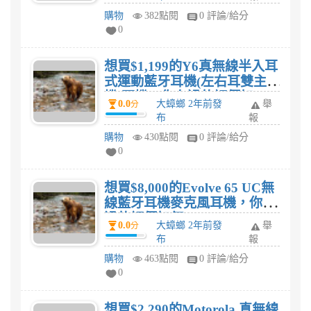
購物
382點閱
0 評論/給分
0
想買$1,199的Y6真無線半入耳
式運動藍牙耳機(左右耳雙主
機)耳機，你有過的評價如
0.0
大蟑螂 2年前發
舉
分
何?
布
報
購物
430點閱
0 評論/給分
0
想買$8,000的Evolve 65 UC無
線藍牙耳機麥克風耳機，你有
過的評價如何?
0.0
大蟑螂 2年前發
舉
分
布
報
購物
463點閱
0 評論/給分
0
想買$2,290的Motorola 真無線