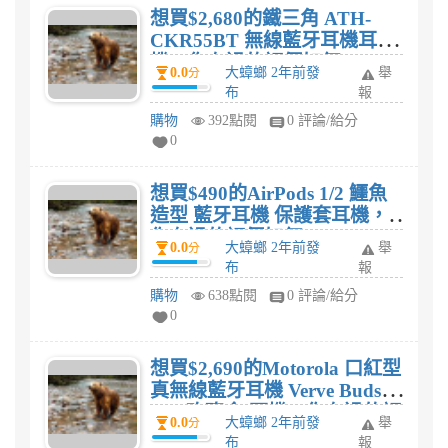
想買$2,680的鐵三角 ATH-
CKR55BT 無線藍牙耳機耳
機，你有過的評價如何?
0.0
大蟑螂 2年前發
舉
分
布
報
購物
392點閱
0 評論/給分
0
想買$490的AirPods 1/2 鱷魚
造型 藍牙耳機 保護套耳機，
你有過的評價如何?
0.0
大蟑螂 2年前發
舉
分
布
報
購物
638點閱
0 評論/給分
0
想買$2,690的Motorola 口紅型
真無線藍牙耳機 Verve Buds
300(玫瑰金)耳機，你有過的評
0.0
大蟑螂 2年前發
舉
分
價如何?
布
報