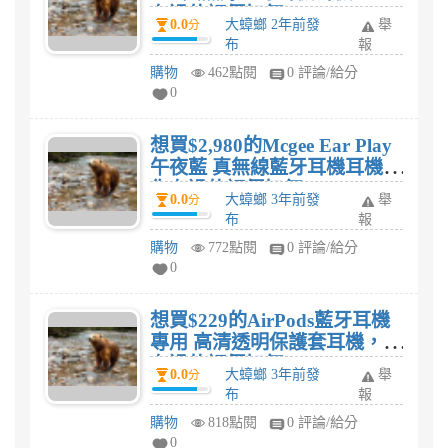
有過的評價如何?
0.0
大蟑螂 2年前發
舉
分
布
報
購物
462點閱
0 評論/給分
0
想買$2,980的Mcgee Ear Play
午夜藍 真無線藍牙耳機耳機，
你有過的評價如何?
0.0
大蟑螂 3年前發
舉
分
布
報
購物
772點閱
0 評論/給分
0
想買$229的AirPods藍牙耳機
專用 高清透明保護套耳機，你
有過的評價如何?
0.0
大蟑螂 3年前發
舉
分
布
報
購物
818點閱
0 評論/給分
0