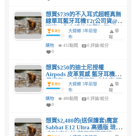
想買$739的不入耳式超輕真無
線單耳藍牙耳機T2(公司貨@)
耳機，你有過的評價如何?
0.0
大蟑螂 3年前發
舉
分
布
報
購物
432點閱
0 評論/給分
0
想買$250的迪士尼授權
Airpods 皮革質感 藍牙耳機盒
保護套 1/2代通用款(史迪奇)耳
0.0
大蟑螂 3年前發
舉
分
機，你有過的評價如何?
布
報
購物
486點閱
0 評論/給分
0
想買$2,480的(送保護套)魔宴
Sabbat E12 Ultra 高通版 琉光
系列 真無線 藍牙耳機耳機，