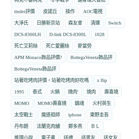
tinder評價
皮諾丘
操作
AOC電視
大淨氏
日勝新京站
森友會
清運
Switch
DCS-8300LH
D-link DCS-8300L
1028
死亡艾莉絲
死亡愛麗絲
麥當勞
APM Monaco飾品評價?
BottegaVeneta飾品評
BottegaVeneta飾品評
站著吃烤肉評價，站著吃烤肉好吃嗎
z flip
1995
泰式
火鍋
燒肉'
燒肉
壽喜燒
MOMO
MOMO壽喜燒
鎮魂
火村英生
太空戰士
魔道祖師
iphone
東野圭吾
丹布朗
法蘭克肉舖
鄭多燕
ＢＬ
推理小說
電子書
送禮
送男友
送女友