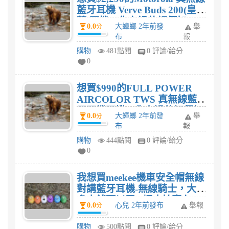
藍牙耳機 Verve Buds 200(皇家
藍)耳機，你有過的評價如
0.0
大蟑螂 2年前發
舉
分
何?
布
報
購物
481點閱
0 評論/給分
0
想買$990的FULL POWER
AIRCOLOR TWS 真無線藍
牙耳機耳機，你有過的評價如
0.0
大蟑螂 2年前發
舉
分
何?
布
報
購物
444點閱
0 評論/給分
0
我想買meekee機車安全帽無線
對講藍牙耳機-無線騎士，大概
多少錢可以買? 蝦皮拍賣有
0.0
心兒 2年前發布
舉報
分
嗎?
購物
500點閱
0 評論/給分