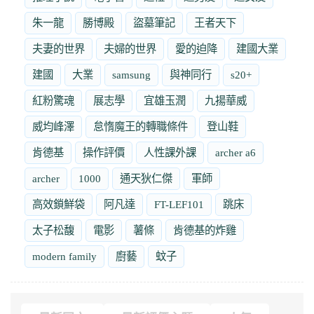
朱一龍
勝博殿
盜墓筆記
王者天下
夫妻的世界
夫婦的世界
愛的迫降
建國大業
建國
大業
samsung
與神同行
s20+
紅粉驚魂
展志學
宜雄玉潤
九揚華威
威均峰澤
怠惰魔王的轉職條件
登山鞋
肯德基
操作評價
人性課外課
archer a6
archer
1000
通天狄仁傑
軍師
高效鎖鮮袋
阿凡達
FT-LEF101
跳床
太子松馥
電影
薯條
肯德基的炸雞
modern family
廚藝
蚊子