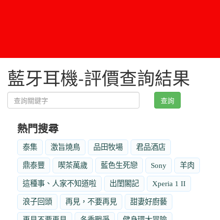
藍牙耳機-評價查詢結果
查詢
熱門搜尋
泰集
激旨燒鳥
品田牧場
君品酒店
鼎泰豐
喫茶萬歲
藍色生死戀
Sony
羊肉
這種事、人家不知道啦
出閨閣記
Xperia 1 II
浪子回頭
再見，不要再見
甜妻好廚藝
再見不要再見
冬季戰爭
健身環大冒險