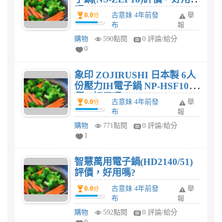
嗎?
0.0
古意妹 4年前發
舉
分
布
報
購物
590點閱
0 評論/給分
0
象印 ZOJIRUSHI 日本製 6人
份壓力IH電子鍋 NP-HSF10評
價，好用嗎?
0.0
古意妹 4年前發
舉
分
布
報
購物
771點閱
0 評論/給分
1
智慧萬用電子鍋(HD2140/51)
評價，好用嗎?
0.0
古意妹 4年前發
舉
分
布
報
購物
592點閱
0 評論/給分