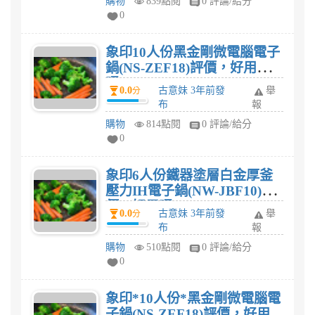
購物
839點閱
0 評論/給分
0
象印10人份黑金剛微電腦電子
鍋(NS-ZEF18)評價，好用
嗎?
0.0
古意妹 3年前發
舉
分
布
報
購物
814點閱
0 評論/給分
0
象印6人份鐵器塗層白金厚釜
壓力IH電子鍋(NW-JBF10)評
價，好用嗎?
0.0
古意妹 3年前發
舉
分
布
報
購物
510點閱
0 評論/給分
0
象印*10人份*黑金剛微電腦電
子鍋(NS-ZEF18)評價，好用