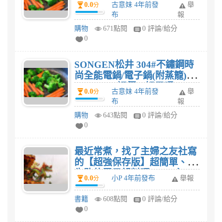
0.0
古意妹 4年前發
舉
分
布
報
購物
671點閱
0 評論/給分
0
SONGEN松井 304#不鏽鋼時
尚全能電鍋/電子鍋(附蒸籠)
(KR-1107)評價，好用嗎?
0.0
古意妹 4年前發
舉
分
布
報
購物
643點閱
0 評論/給分
0
最近常煮，找了主婦之友社寫
的【超強保存版】超簡單、不
失敗的電子鍋料理100：主
0.0
小P 4年前發布
舉報
分
菜、炊飯、湯品、麵包、甜
點，一鍋搞定!這本食譜，我想
書籍
608點閱
0 評論/給分
家人有口福了。
0