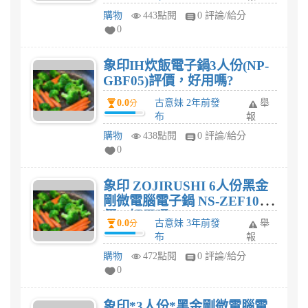
購物
443點閱
0 評論/給分
0
象印IH炊飯電子鍋3人份(NP-
GBF05)評價，好用嗎?
0.0
古意妹 2年前發
舉
分
布
報
購物
438點閱
0 評論/給分
0
象印 ZOJIRUSHI 6人份黑金
剛微電腦電子鍋 NS-ZEF10評
價，好用嗎?
0.0
古意妹 3年前發
舉
分
布
報
購物
472點閱
0 評論/給分
0
象印*3人份*黑金剛微電腦電