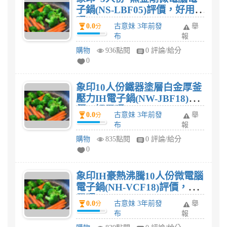
子鍋(NS-LBF05)評價，好用
嗎?
0.0
古意妹 3年前發
舉
分
布
報
購物
936點閱
0 評論/給分
0
象印10人份鐵器塗層白金厚釜
壓力IH電子鍋(NW-JBF18)評
價，好用嗎?
0.0
古意妹 3年前發
舉
分
布
報
購物
835點閱
0 評論/給分
0
象印IH豪熱沸騰10人份微電腦
電子鍋(NH-VCF18)評價，好
用嗎?
0.0
古意妹 3年前發
舉
分
布
報