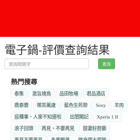
電子鍋-評價查詢結果
查詢
熱門搜尋
泰集
激旨燒鳥
品田牧場
君品酒店
鼎泰豐
喫茶萬歲
藍色生死戀
Sony
羊肉
這種事、人家不知道啦
出閨閣記
Xperia 1 II
浪子回頭
再見，不要再見
甜妻好廚藝
再見不要再見
冬季戰爭
健身環大冒險