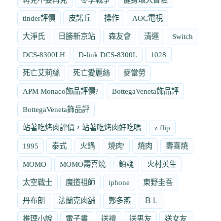
tinder評價
皮諾丘
操作
AOC電視
大淨氏
日勝新京站
森友會
清運
Switch
DCS-8300LH
D-link DCS-8300L
1028
死亡艾莉絲
死亡愛麗絲
麥當勞
APM Monaco飾品評價?
BottegaVeneta飾品評
BottegaVeneta飾品評
站著吃烤肉評價，站著吃烤肉好吃嗎
z flip
1995
泰式
火鍋
燒肉'
燒肉
壽喜燒
MOMO
MOMO壽喜燒
鎮魂
火村英生
太空戰士
魔道祖師
iphone
東野圭吾
丹布朗
法蘭克肉舖
鄭多燕
ＢＬ
推理小說
電子書
送禮
送男友
送女友