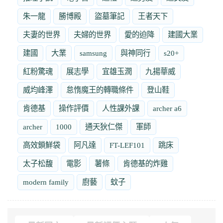
朱一龍
勝博殿
盜墓筆記
王者天下
夫妻的世界
夫婦的世界
愛的迫降
建國大業
建國
大業
samsung
與神同行
s20+
紅粉驚魂
展志學
宜雄玉潤
九揚華威
威均峰澤
怠惰魔王的轉職條件
登山鞋
肯德基
操作評價
人性課外課
archer a6
archer
1000
通天狄仁傑
軍師
高效鎖鮮袋
阿凡達
FT-LEF101
跳床
太子松馥
電影
薯條
肯德基的炸雞
modern family
廚藝
蚊子