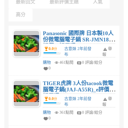
最新回文
最新評價主題
人氣
高分
Panasonic 國際牌 日本製10人
份微電腦電子鍋 SR-JMN188
評價，好用嗎?
0.0
古意妹 2年前發
舉
分
布
報
購物
461點閱
0 評論/給分
0
TIGER虎牌 3人份tacook微電
腦電子鍋(JAJ-A55R)_e評價，
好用嗎?
0.0
古意妹 2年前發
舉
分
布
報
購物
361點閱
0 評論/給分
0