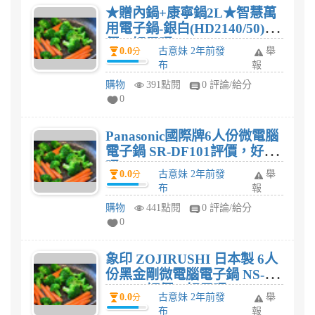
★贈內鍋+康寧鍋2L★智慧萬
用電子鍋-銀白(HD2140/50)評
價，好用嗎?
0.0
古意妹 2年前發
舉
分
布
報
購物
391點閱
0 評論/給分
0
Panasonic國際牌6人份微電腦
電子鍋 SR-DF101評價，好用
嗎?
0.0
古意妹 2年前發
舉
分
布
報
購物
441點閱
0 評論/給分
0
象印 ZOJIRUSHI 日本製 6人
份黑金剛微電腦電子鍋 NS-
ZEF10評價，好用嗎?
0.0
古意妹 2年前發
舉
分
布
報