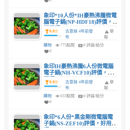
0
象印*10人份*IH豪熱沸騰微電
腦電子鍋(NP-HDF18)評價，
好用嗎?
0.0
古意妹 4年前發
舉
分
布
報
購物
775點閱
0 評論/給分
0
象印IH豪熱沸騰6人份微電腦
電子鍋(NH-VCF10)評價，好
用嗎?
0.0
古意妹 4年前發
舉
分
布
報
購物
633點閱
0 評論/給分
0
象印*6人份*黑金剛微電腦電
子鍋(NS-ZEF10)評價，好用
嗎?