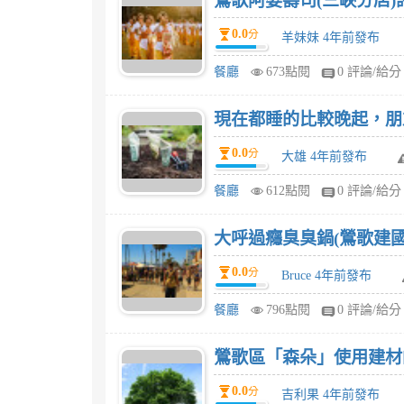
鶯歌阿婆壽司(三峽分店)
0.0
分
羊妹妹 4年前發布
餐廳
673點閱
0 評論/給分
現在都睡的比較晚起，朋友介
0.0
分
大雄 4年前發布
餐廳
612點閱
0 評論/給分
大呼過癮臭臭鍋(鶯歌建國
0.0
分
Bruce 4年前發布
餐廳
796點閱
0 評論/給分
鶯歌區「森朵」使用建材
0.0
分
吉利果 4年前發布