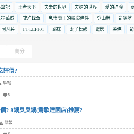
墓筆記
王者天下
夫妻的世界
夫婦的世界
愛的迫降
九揚華威
威均峰澤
怠惰魔王的轉職條件
登山鞋
肯德基
阿凡達
FT-LEF101
跳床
太子松馥
電影
薯條
肯
高分
吃評價?
舉報
0
價? 8鍋臭臭鍋(鶯歌建國店)推薦?
舉報
0