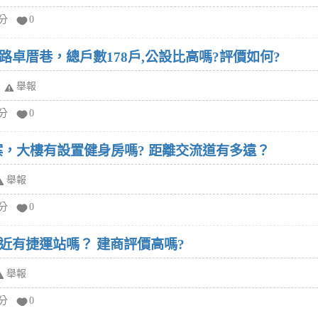
給分
0
卓厝巷，總戶數178戶,公設比高嗎?評價如何?
舉報
給分
0
案，大樓有設置健身房嗎? 距離交流道有多遠？
舉報
給分
0
近有捷運站嗎？ 建商評價高嗎?
舉報
給分
0