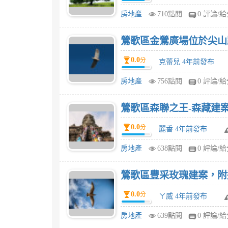
房地產
710點閱
0 評論/
鶯歌區金鶯廣場位於尖山路
0.0
分
克蕾兒 4年前發布
房地產
756點閱
0 評論/
鶯歌區森聯之王-森藏建
0.0
分
麗香 4年前發布
房地產
638點閱
0 評論/
鶯歌區豐采玫瑰建案，附
0.0
分
ㄚ威 4年前發布
房地產
639點閱
0 評論/