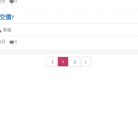
給分
0
交價?
舉報
給分
0
〈
1
2
〉