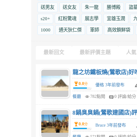
送男友
送女友
朱一龍
勝博殿
盜
s20+
紅粉驚魂
展志學
宜雄玉潤
1000
通天狄仁傑
軍師
高效鎖鮮袋
最新回文
最新評價主題
人氣
龍之坊鐵板燒(鶯歌店)好
0.0
分
優格 3年前發布
餐廳
782點閱
0 評論/給分
8鍋臭臭鍋(鶯歌建國店)評
0.0
分
Bruce 3年前發布
餐廳
571點閱
0 評論/給分