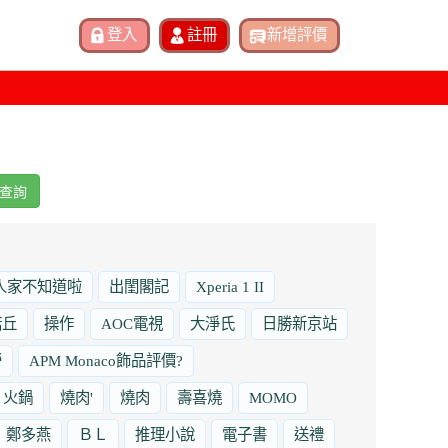
查詢
人家不知道啦
出閨閣記
Xperia 1 II
諾丘
操作
AOC電視
大淨氏
日勝新京站
勞
APM Monaco飾品評價?
火鍋
燒肉'
燒肉
壽喜燒
MOMO
鄭多燕
ＢＬ
推理小說
電子書
送禮