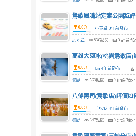
鶯歌鳳鳴站定泰公園翫評
0.0
分
小黃蜂 3年前發布
房地產
830點閱
0 評論/
高雄大碗冰(桃園鶯歌店)
0.0
分
lan 4年前發布
餐廳
563點閱
0 評論/給分
八條壽司(鶯歌店)評價如
0.0
分
羊妹妹 4年前發布
餐廳
647點閱
0 評論/給分