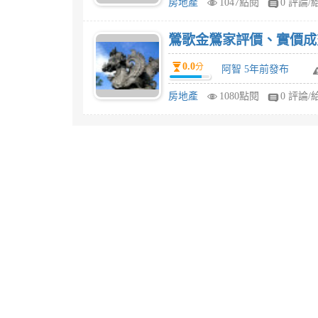
房地產
1047點閱
0 評論/
鶯歌金鶯家評價、實價成
0.0
分
阿智 5年前發布
房地產
1080點閱
0 評論/