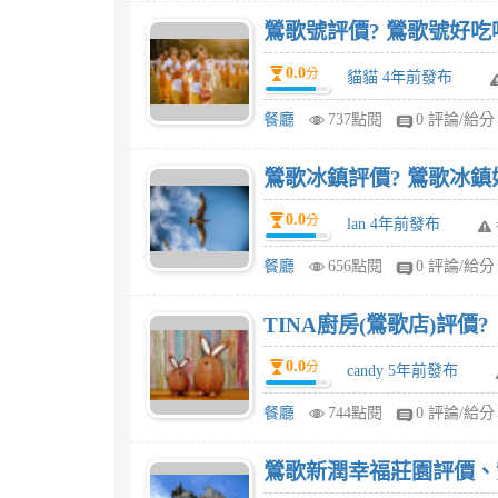
鶯歌號評價? 鶯歌號好吃
0.0
分
貓貓 4年前發布
餐廳
737點閱
0 評論/給分
鶯歌冰鎮評價? 鶯歌冰鎮
0.0
分
lan 4年前發布
餐廳
656點閱
0 評論/給分
TINA廚房(鶯歌店)評價?
0.0
分
candy 5年前發布
餐廳
744點閱
0 評論/給分
鶯歌新潤幸福莊園評價、