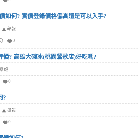
價如何? 實價登錄價格偏高還是可以入手?
舉報
給分
0
評價? 高雄大碗冰(桃園鶯歌店)好吃嗎?
舉報
0
何?
舉報
0