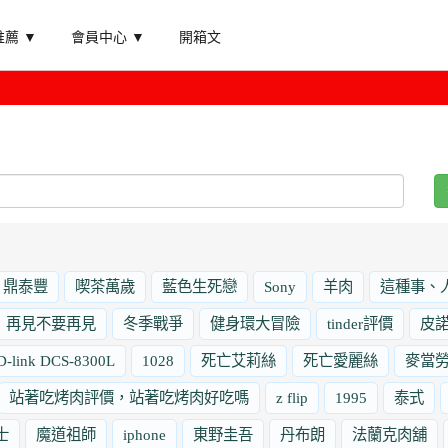
薦 ▼
會員中心 ▼
開箱文
鼎泰豐
喫茶萬歲
藍色生死戀
Sony
羊肉
這種事、
再見不要再見
冬季戰爭
健身環大冒險
tinder評價
皮
D-link DCS-8300L
1028
死亡艾莉絲
死亡愛麗絲
麥當
站著吃烤肉評價，站著吃烤肉好吃嗎
z flip
1995
泰式
士
魔道祖師
iphone
東野圭吾
丹布朗
法蘭克肉舖