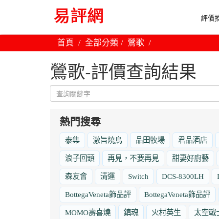
評價推
首頁
全部分類
鶯歌
鶯歌-評價查詢結果
熱門搜尋
泰集
激旨燒鳥
品田牧場
君品酒店
浪子回頭
再見，不要再見
甜妻好廚藝
森友會
清運
Switch
DCS-8300LH
BottegaVeneta飾品評
BottegaVeneta飾品評
MOMO壽喜燒
鎮魂
火村英生
太空戰