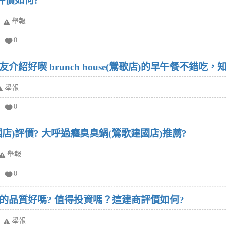
評價如何?
舉報
0
紹好喫 brunch house(鶯歌店)的早午餐不錯吃
舉報
0
店)評價? 大呼過癮臭臭鍋(鶯歌建國店)推薦?
舉報
0
的品質好嗎? 值得投資嗎？這建商評價如何?
舉報