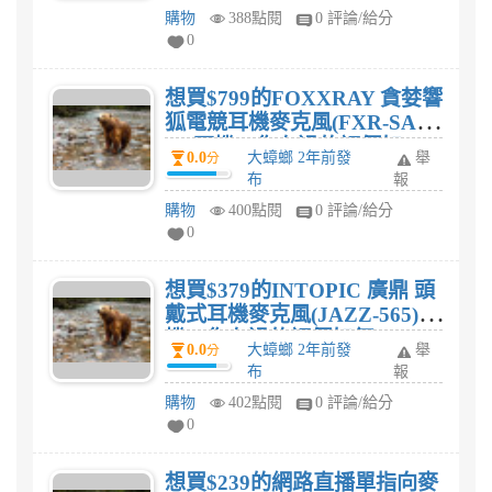
購物
388點閱
0 評論/給分
0
想買$799的FOXXRAY 貪婪響
狐電競耳機麥克風(FXR-SAU-
07)耳機，你有過的評價如
0.0
大蟑螂 2年前發
舉
分
何?
布
報
購物
400點閱
0 評論/給分
0
想買$379的INTOPIC 廣鼎 頭
戴式耳機麥克風(JAZZ-565)耳
機，你有過的評價如何?
0.0
大蟑螂 2年前發
舉
分
布
報
購物
402點閱
0 評論/給分
0
想買$239的網路直播單指向麥