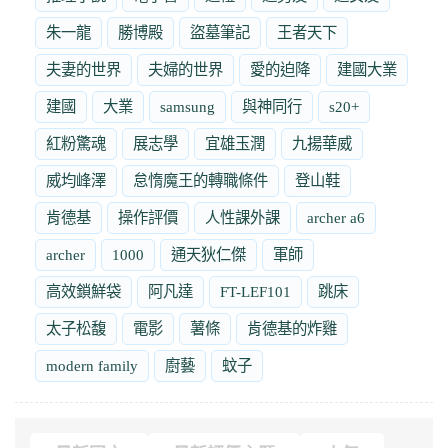
朱一龍
勝博殿
盜墓筆記
王者天下
夫妻的世界
夫婦的世界
愛的迫降
建國大業
建國
大業
samsung
與神同行
s20+
紅粉驚魂
展志學
宜雄玉潤
九揚華威
威均峰澤
怠惰魔王的轉職條件
登山鞋
肯德基
操作評價
人性課外課
archer a6
archer
1000
通天狄仁傑
軍師
高效鎖鮮袋
阿凡達
FT-LEF101
跳床
太子松馥
電影
薯條
肯德基的炸雞
modern family
廚藝
蚊子