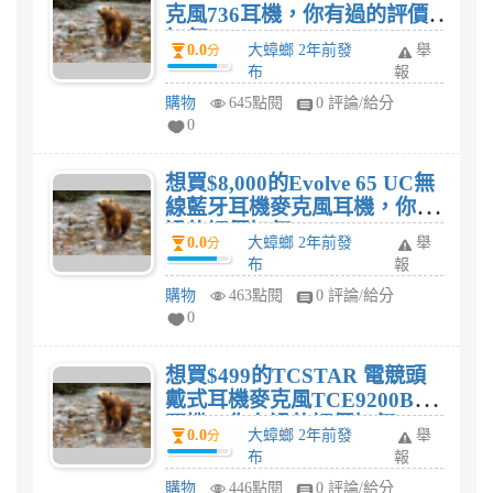
克風736耳機，你有過的評價
如何?
0.0
大蟑螂 2年前發
舉
分
布
報
購物
645點閱
0 評論/給分
0
想買$8,000的Evolve 65 UC無
線藍牙耳機麥克風耳機，你有
過的評價如何?
0.0
大蟑螂 2年前發
舉
分
布
報
購物
463點閱
0 評論/給分
0
想買$499的TCSTAR 電競頭
戴式耳機麥克風TCE9200BK
耳機，你有過的評價如何?
0.0
大蟑螂 2年前發
舉
分
布
報
購物
446點閱
0 評論/給分