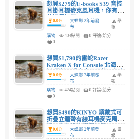
想買$279的E-books S39 音控
耳掛耳機麥克風耳機，你有過
的評價如何?
0.0
大蟑螂 2年前發
舉
分
布
報
購物
404點閱
0 評論/給分
0
想買$1,790的雷蛇Razer
Kraken X for Console 北海巨
妖 電競耳機麥克風耳機，你有
0.0
大蟑螂 2年前發
舉
分
過的評價如何?
布
報
購物
424點閱
0 評論/給分
0
想買$490的KINYO 頭戴式可
折疊立體聲有線耳機麥克風耳
機，你有過的評價如何?
0.0
大蟑螂 2年前發
舉
分
布
報