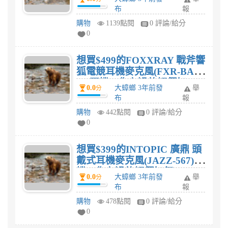
過的評價如何?
布
報
購物
1139點閱
0 評論/給分
0
想買$499的FOXXRAY 戰斧響
狐電競耳機麥克風(FXR-BAL-
35)耳機，你有過的評價如
0.0
大蟑螂 3年前發
舉
分
何?
布
報
購物
442點閱
0 評論/給分
0
想買$399的INTOPIC 廣鼎 頭
戴式耳機麥克風(JAZZ-567)耳
機，你有過的評價如何?
0.0
大蟑螂 3年前發
舉
分
布
報
購物
478點閱
0 評論/給分
0