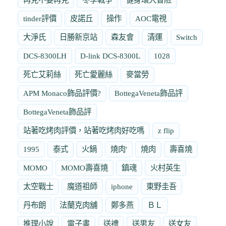
tinder評價
皮諾丘
操作
AOC電視
大淨氏
日勝新京站
森友會
清運
Switch
DCS-8300LH
D-link DCS-8300L
1028
死亡艾莉絲
死亡愛麗絲
麥當勞
APM Monaco飾品評價?
BottegaVeneta飾品評
BottegaVeneta飾品評
站著吃烤肉評價，站著吃烤肉好吃嗎
z flip
1995
泰式
火鍋
燒肉'
燒肉
壽喜燒
MOMO
MOMO壽喜燒
鎮魂
火村英生
太空戰士
魔道祖師
iphone
東野圭吾
丹布朗
法蘭克肉舖
鄭多燕
ＢＬ
推理小說
電子書
送禮
送男友
送女友