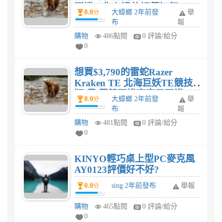
耳機，你有過的評價如何?
0.0
大蟑螂 2年前發
舉
分
布
報
購物
486點閱
0 評論/給分
0
想買$3,790的雷蛇Razer
Kraken TE 北海巨妖TE競技
版-黑 電競耳機麥克風耳機，
0.0
大蟑螂 2年前發
舉
分
你有過的評價如何?
布
報
購物
481點閱
0 評論/給分
0
KINYO輕巧桌上型PC麥克風
AY0123評價好不好?
0.0
sing 2年前發布
舉報
分
購物
465點閱
0 評論/給分
0