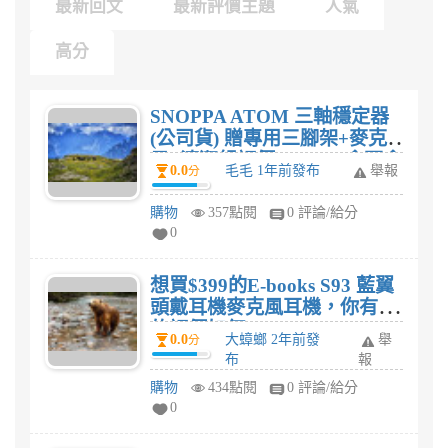
最新回文
最新評價主題
人氣
高分
SNOPPA ATOM 三軸穩定器
(公司貨) 贈專用三腳架+麥克
風+清潔組評價? $3,705會不會
0.0
毛毛 1年前發布
舉報
分
太貴?
購物
357點閱
0 評論/給分
0
想買$399的E-books S93 藍翼
頭戴耳機麥克風耳機，你有過
的評價如何?
0.0
大蟑螂 2年前發
舉
分
布
報
購物
434點閱
0 評論/給分
0