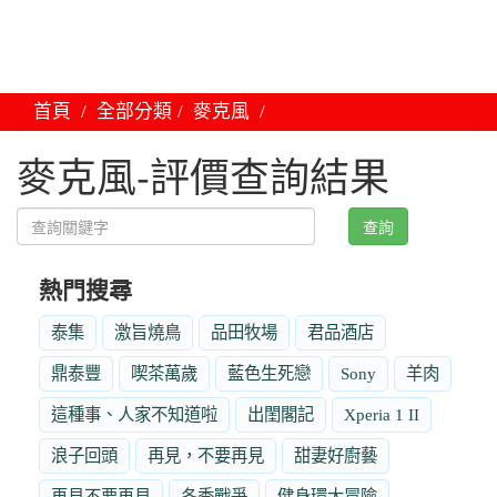
首頁
全部分類
麥克風
麥克風-評價查詢結果
查詢
熱門搜尋
泰集
激旨燒鳥
品田牧場
君品酒店
鼎泰豐
喫茶萬歲
藍色生死戀
Sony
羊肉
這種事、人家不知道啦
出閨閣記
Xperia 1 II
浪子回頭
再見，不要再見
甜妻好廚藝
再見不要再見
冬季戰爭
健身環大冒險