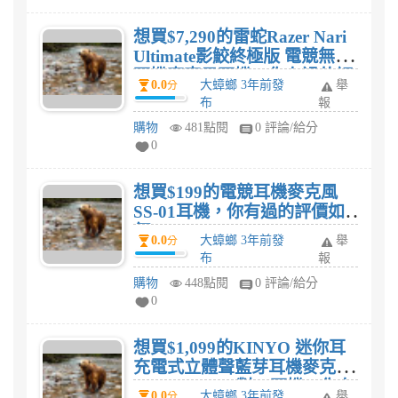
想買$7,290的雷蛇Razer Nari
Ultimate影鮫終極版 電競無線
耳機麥克風耳機，你有過的評
0.0
大蟑螂 3年前發
舉
分
價如何?
布
報
購物
481點閱
0 評論/給分
0
想買$199的電競耳機麥克風
SS-01耳機，你有過的評價如
何?
0.0
大蟑螂 3年前發
舉
分
布
報
購物
448點閱
0 評論/給分
0
想買$1,099的KINYO 迷你耳
充電式立體聲藍芽耳機麥克風
(BTE-3920)一對二耳機，你有
0.0
大蟑螂 3年前發
舉
分