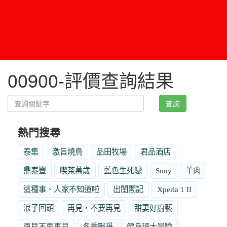
00900-評價查詢結果
查詢
熱門搜尋
泰集
激旨燒鳥
品田牧場
君品酒店
鼎泰豐
喫茶萬歲
藍色生死戀
Sony
羊肉
這種事、人家不知道啦
出閨閣記
Xperia 1 II
浪子回頭
再見，不要再見
甜妻好廚藝
再見不要再見
冬季戰爭
健身環大冒險