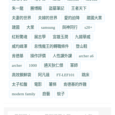
朱一龍
勝博殿
盜墓筆記
王者天下
夫妻的世界
夫婦的世界
愛的迫降
建國大業
建國
大業
samsung
與神同行
s20+
紅粉驚魂
展志學
宜雄玉潤
九揚華威
威均峰澤
怠惰魔王的轉職條件
登山鞋
肯德基
操作評價
人性課外課
archer a6
archer
1000
通天狄仁傑
軍師
高效鎖鮮袋
阿凡達
FT-LEF101
跳床
太子松馥
電影
薯條
肯德基的炸雞
modern family
廚藝
蚊子