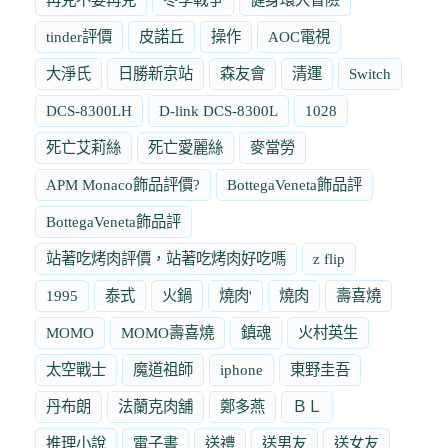
tinder評價
皮諾丘
操作
AOC電視
大淨氏
日勝新京站
森友會
清運
Switch
DCS-8300LH
D-link DCS-8300L
1028
死亡艾莉絲
死亡愛麗絲
麥當勞
APM Monaco飾品評價?
BottegaVeneta飾品評
BottegaVeneta飾品評
站著吃烤肉評價，站著吃烤肉好吃嗎
z flip
1995
泰式
火鍋
燒肉'
燒肉
壽喜燒
MOMO
MOMO壽喜燒
鎮魂
火村英生
太空戰士
魔道祖師
iphone
東野圭吾
丹布朗
法蘭克肉舖
鄭多燕
ＢＬ
推理小說
電子書
送禮
送男友
送女友