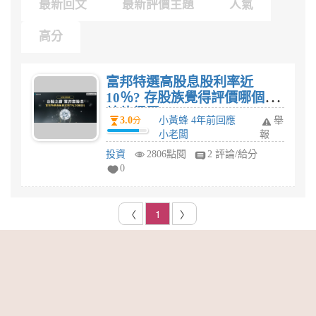
最新回文
最新評價主題
人氣
高分
富邦特選高股息股利率近
10％? 存股族覺得評價哪個比
較值得買：00900、0056、
3.0
小黃蜂 4年前回應
舉
分
00878，這3檔高股息ETF購買
小老闆
報
心得?
投資
2806點閱
2 評論/給分
0
〈
1
〉