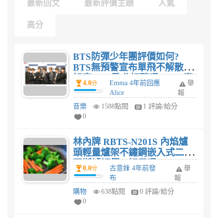
最新回文
最新評價主題
人氣
高分
BTS防彈少年團評價如何?
BTS無預警宣布單飛不解散，
好奇 BTS歌曲好聽嗎? BTS專
4.0
Emma 4年前回應
舉
分
輯值得捧場?
Alice
報
音樂
1588點閱
1 評論/給分
0
林內牌 RBTS-N201S 內焰爐
頭輕量爐架不鏽鋼嵌入式二口
瓦斯爐評價，好用嗎?
0.0
古意妹 4年前發
舉
分
布
報
購物
638點閱
0 評論/給分
0