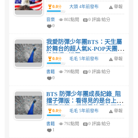
0.0
大頭 4年前發布
舉報
分
音樂
802點閱
0 評論/給分
0
我愛防彈少年團BTS：天生屬
於舞台的超人氣K-POP天團
推薦嗎? 評價?
0.0
毛毛 5年前發布
舉報
分
書籍
799點閱
0 評論/給分
0
BTS 防彈少年團成長記錄_阻
擋子彈版：看得見的是台上的
耀眼光芒，看不見的是台下的
0.0
毛毛 5年前發布
舉報
分
汗淚交織。藉由前BBC撰稿人
敏銳之眼，陪伴A.R.M.Y貼近
書籍
792點閱
0 評論/給分
BTS，一起參與這趟動容勵志
1
的成長歷程。LOVE