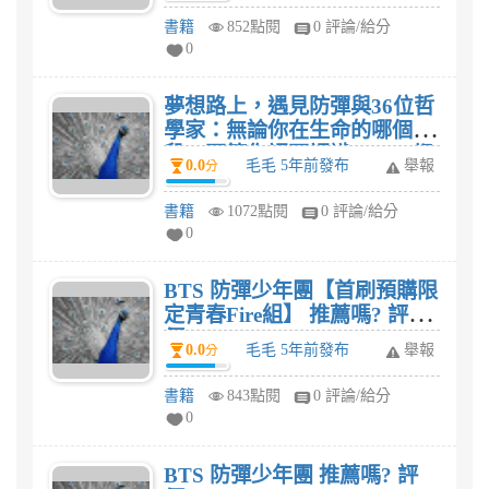
書籍
852點閱
0 評論/給分
0
夢想路上，遇見防彈與36位哲
學家：無論你在生命的哪個階
段，不管你認不認識BTS，都
0.0
毛毛 5年前發布
舉報
分
可以在本書找到築夢的勇氣、
愛自己的力量!★隨書贈送BTS
書籍
1072點閱
0 評論/給分
七位成員的個人哲學小卡(隨機
0
2款) 推薦嗎? 評價?
BTS 防彈少年團【首刷預購限
定青春Fire組】 推薦嗎? 評
價?
0.0
毛毛 5年前發布
舉報
分
書籍
843點閱
0 評論/給分
0
BTS 防彈少年團 推薦嗎? 評