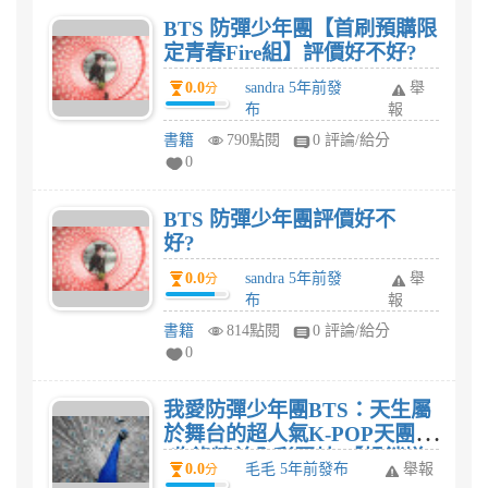
YOURSELF，LOVE BTS!(收
BTS 防彈少年團【首刷預購限
錄精美彩照+隨書搭贈明信片)
定青春Fire組】評價好不好?
推薦嗎? 評價?
0.0
sandra 5年前發
舉
分
布
報
書籍
790點閱
0 評論/給分
0
BTS 防彈少年團評價好不
好?
0.0
sandra 5年前發
舉
分
布
報
書籍
814點閱
0 評論/給分
0
我愛防彈少年團BTS：天生屬
於舞台的超人氣K-POP天團
(收錄精美全彩照片)【暢銷增
0.0
毛毛 5年前發布
舉報
分
訂版 】 推薦嗎? 評價?