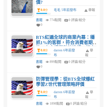
價?
0.0
毛毛 5年前發布
舉報
分
書籍
774點閱
0 評論/給分
0
BTS紅遍全球的商業內幕：穩
抓1%的客群，符合消費者期
待，在市場變熱時進場，把自
0.0
darren 6年前發
舉
分
己變成平台!評價
布
報
書籍
899點閱
0 評論/給分
0
防彈管理學：從BTS全球爆紅
學習Z世代管理策略評價
0.0
darren 6年前發
舉
分
布
報
書籍
1898點閱
0 評論/給分