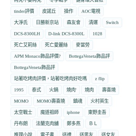
tinder評價
皮諾丘
操作
AOC電視
大淨氏
日勝新京站
森友會
清運
Switch
DCS-8300LH
D-link DCS-8300L
1028
死亡艾莉絲
死亡愛麗絲
麥當勞
APM Monaco飾品評價?
BottegaVeneta飾品評
BottegaVeneta飾品評
站著吃烤肉評價，站著吃烤肉好吃嗎
z flip
1995
泰式
火鍋
燒肉'
燒肉
壽喜燒
MOMO
MOMO壽喜燒
鎮魂
火村英生
太空戰士
魔道祖師
iphone
東野圭吾
丹布朗
法蘭克肉舖
鄭多燕
ＢＬ
推理小說
電子書
送禮
送男友
送女友