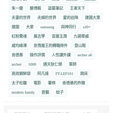
朱一龍
勝博殿
盜墓筆記
王者天下
夫妻的世界
夫婦的世界
愛的迫降
建國大業
建國
大業
samsung
與神同行
s20+
紅粉驚魂
展志學
宜雄玉潤
九揚華威
威均峰澤
怠惰魔王的轉職條件
登山鞋
肯德基
操作評價
人性課外課
archer a6
archer
1000
通天狄仁傑
軍師
高效鎖鮮袋
阿凡達
FT-LEF101
跳床
太子松馥
電影
薯條
肯德基的炸雞
modern family
廚藝
蚊子