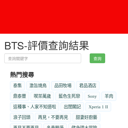
BTS-評價查詢結果
查詢
熱門搜尋
泰集
激旨燒鳥
品田牧場
君品酒店
鼎泰豐
喫茶萬歲
藍色生死戀
Sony
羊肉
這種事、人家不知道啦
出閨閣記
Xperia 1 II
浪子回頭
再見，不要再見
甜妻好廚藝
再見不要再見
冬季戰爭
健身環大冒險