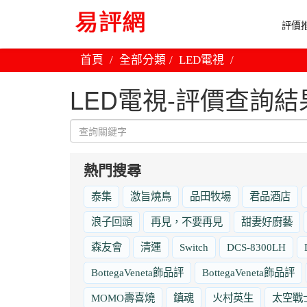
評價推
首頁
全部分類
LED電視
LED電視-評價查詢結
熱門搜尋
泰集
激旨燒鳥
品田牧場
君品酒店
浪子回頭
再見，不要再見
甜妻好廚藝
森友會
清運
Switch
DCS-8300LH
BottegaVeneta飾品評
BottegaVeneta飾品評
MOMO壽喜燒
鎮魂
火村英生
太空戰