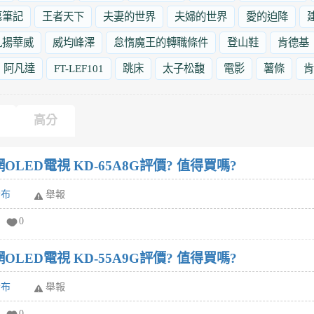
墓筆記
王者天下
夫妻的世界
夫婦的世界
愛的迫降
九揚華威
威均峰澤
怠惰魔王的轉職條件
登山鞋
肯德基
阿凡達
FT-LEF101
跳床
太子松馥
電影
薯條
肯
高分
連網OLED電視 KD-65A8G評價? 值得買嗎?
發布
舉報
0
連網OLED電視 KD-55A9G評價? 值得買嗎?
發布
舉報
0