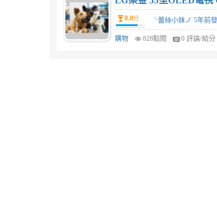
LG樂金 55型OLED電視 
0.0
分
╰蕾絲小妹ノ 5年前
購物
828點閱
0 評論/給分