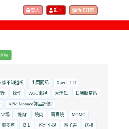
查詢
人家不知道啦
出閨閣記
Xperia 1 II
諾丘
操作
AOC電視
大淨氏
日勝新京站
勞
APM Monaco飾品評價?
火鍋
燒肉'
燒肉
壽喜燒
MOMO
鄭多燕
ＢＬ
推理小說
電子書
送禮