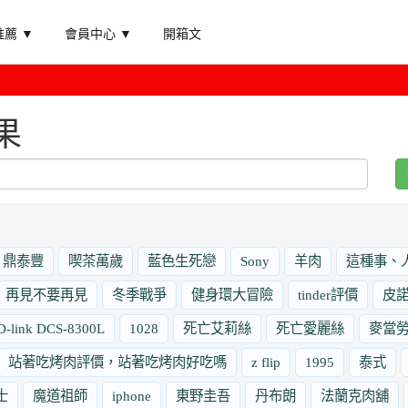
薦 ▼
會員中心 ▼
開箱文
果
鼎泰豐
喫茶萬歲
藍色生死戀
Sony
羊肉
這種事、
再見不要再見
冬季戰爭
健身環大冒險
tinder評價
皮
D-link DCS-8300L
1028
死亡艾莉絲
死亡愛麗絲
麥當
站著吃烤肉評價，站著吃烤肉好吃嗎
z flip
1995
泰式
士
魔道祖師
iphone
東野圭吾
丹布朗
法蘭克肉舖