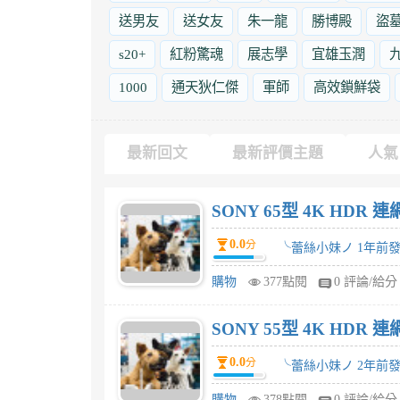
送男友
送女友
朱一龍
勝博殿
盜
s20+
紅粉驚魂
展志學
宜雄玉潤
1000
通天狄仁傑
軍師
高效鎖鮮袋
最新回文
最新評價主題
人氣
SONY 65型 4K HDR 
0.0
分
╰蕾絲小妹ノ 1年前
購物
377點閱
0 評論/給分
SONY 55型 4K HDR 
0.0
分
╰蕾絲小妹ノ 2年前
購物
378點閱
0 評論/給分