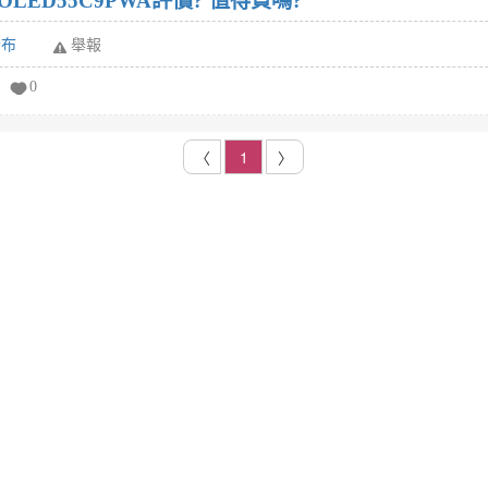
OLED55C9PWA評價? 值得買嗎?
發布
舉報
0
〈
1
〉